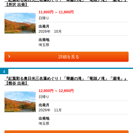
【所沢 出発】
11,900円 ～ 11,900円
日帰り
出発月
2026年 10月
出発地
埼玉県
詳細を見る
4
『紅葉彩る奥日光三名瀑めぐり！「華厳の滝」「竜頭ノ滝」「湯滝」』
【熊谷 出発】
12,900円 ～ 12,900円
日帰り
出発月
2026年 11月
出発地
埼玉県