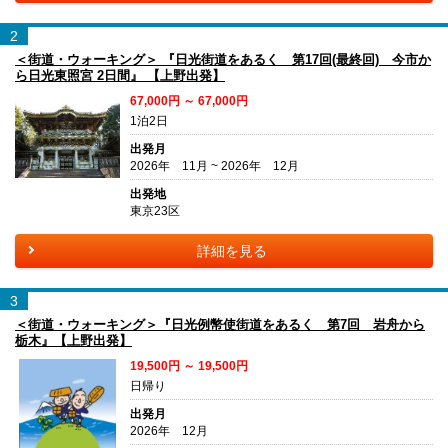
2
＜街道・ウォーキング＞ 『日光街道をあるく 第17回(最終回) 今市か
ら日光東照宮 2日間』 【上野出発】
67,000円 ～ 67,000円
1泊2日
出発月
2026年 11月 ~ 2026年 12月
出発地
東京23区
詳細を見る
3
＜街道・ウォーキング＞『日光例幣使街道をあるく 第7回 岩舟から
栃木』【上野出発】
19,500円 ～ 19,500円
日帰り
出発月
2026年 12月