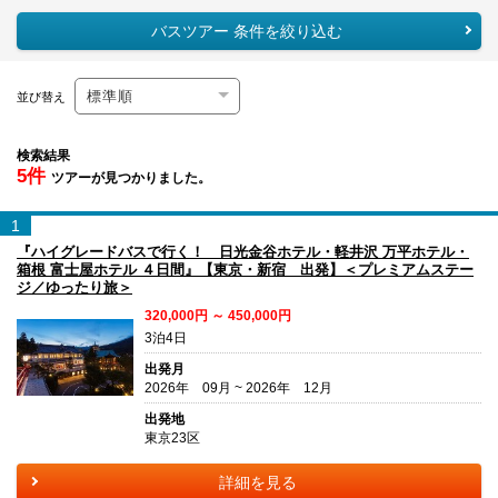
バスツアー 条件を絞り込む
並び替え
検索結果
5件
ツアーが見つかりました。
1
『ハイグレードバスで行く！ 日光金谷ホテル・軽井沢 万平ホテル・
箱根 富士屋ホテル ４日間』【東京・新宿 出発】＜プレミアムステー
ジ／ゆったり旅＞
320,000円 ～ 450,000円
3泊4日
出発月
2026年 09月 ~ 2026年 12月
出発地
東京23区
詳細を見る