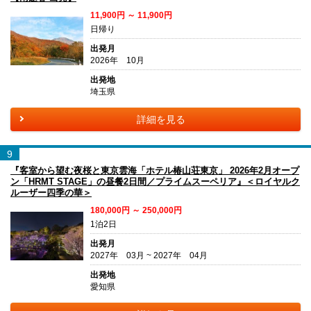
11,900円 ～ 11,900円
日帰り
出発月
2026年 10月
出発地
埼玉県
詳細を見る
9
『客室から望む夜桜と東京雲海「ホテル椿山荘東京」 2026年2月オープ
ン「HRMT STAGE」の昼餐2日間／プライムスーペリア』＜ロイヤルク
ルーザー四季の華＞
180,000円 ～ 250,000円
1泊2日
出発月
2027年 03月 ~ 2027年 04月
出発地
愛知県