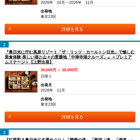
2026年 10月 ~ 2026年 11月
出発地
東京23区
詳細を見る
2
『奥日光に佇む高原リゾート「ザ・リッツ・カールトン日光」で愉しむ
美食体験 美しい湖と山々の景勝地「中禅寺湖クルーズ」』＜プレミア
ムステージ＞【上野出発】
38,000円 ～ 38,000円
日帰り
出発月
2026年 11月
出発地
東京23区
詳細を見る
3
『紅葉彩る奥日光三名瀑めぐり！「華厳の滝」「竜頭ノ滝」「湯滝」』