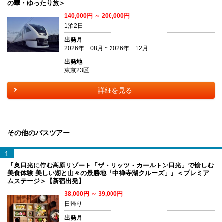
の華・ゆったり旅＞
140,000円 ～ 200,000円
1泊2日
出発月
2026年 08月 ~ 2026年 12月
出発地
東京23区
詳細を見る
その他のバスツアー
1
『奥日光に佇む高原リゾート「ザ・リッツ・カールトン日光」で愉しむ
美食体験 美しい湖と山々の景勝地「中禅寺湖クルーズ」』＜プレミア
ムステージ＞【新宿出発】
38,000円 ～ 39,000円
日帰り
出発月