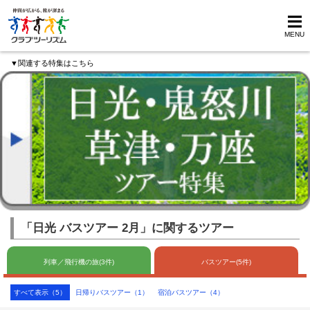
MENU
▼関連する特集はこちら
「日光 バスツアー 2月」に関するツアー
列車／飛行機の旅(3件)
バスツアー(5件)
すべて表示（5）
日帰りバスツアー（1）
宿泊バスツアー（4）