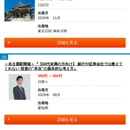
1泊2日
出発月
2026年 11月
出発地
東京23区 神奈川県
詳細を見る
20
＜名古屋駅開催＞『【60代未満の方向け】 銀行や証券会社では教えて
くれない 投資の”本当”の基本的な考え方』
500円 ～ 500円
日帰り
出発月
2026年 08月
出発地
愛知県
詳細を見る