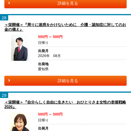
詳細を見る
28
＜栄開催＞『周りに迷惑をかけないために 介護・認知症に対してのお
金の備え』
500円 ～ 500円
日帰り
出発月
2026年 08月
出発地
愛知県
詳細を見る
29
＜栄開催＞『自分らしく自由に生きたい おひとりさま女性の老後戦略
2026』
500円 ～ 500円
日帰り
出発月