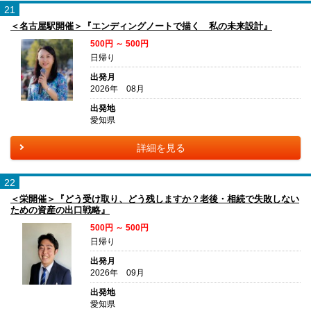
21
＜名古屋駅開催＞『エンディングノートで描く 私の未来設計』
500円 ～ 500円
日帰り
出発月
2026年 08月
出発地
愛知県
詳細を見る
22
＜栄開催＞『どう受け取り、どう残しますか？老後・相続で失敗しない
ための資産の出口戦略』
500円 ～ 500円
日帰り
出発月
2026年 09月
出発地
愛知県