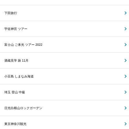
下田旅行
宇佐神宮 ツアー
富士山 ご来光 ツアー 2022
酒蔵見学 旅 11月
小豆島 しまなみ海道
埼玉 登山 中級
日光白根山ロックガーデン
東京神奈川観光