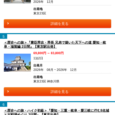
2026年 12月
出発地
東京23区
詳細を見る
5
＜歴史への旅＞『豊臣秀吉・秀長 兄弟で築いた天下への道 愛知・岐
阜・滋賀編 2日間』【東京駅出発】
69,800円 ～ 83,800円
1泊2日
出発月
2026年 08月 ~ 2026年 12月
出発地
東京23区 神奈川県
詳細を見る
6
＜歴史への旅・ハイク初級＞『愛知・三重・岐阜・愛三岐に佇む8名城
と古戦場めぐり 3日間』【東京出発】