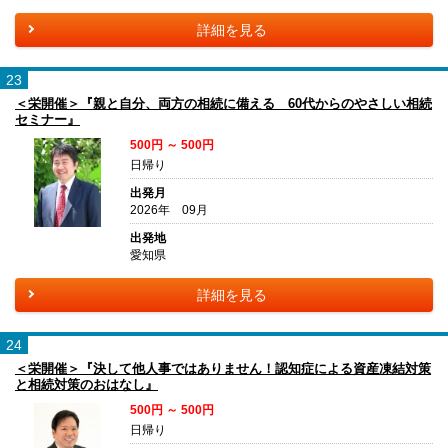
詳細を見る
23
＜栄開催＞『親と自分、両方の相続に備える 60代からのやさしい相続
セミナー』
500円 ～ 500円
日帰り
出発月
2026年 09月
出発地
愛知県
詳細を見る
24
＜栄開催＞『決して他人事ではありません！認知症による資産凍結対策
と相続対策のおはなし』
500円 ～ 500円
日帰り