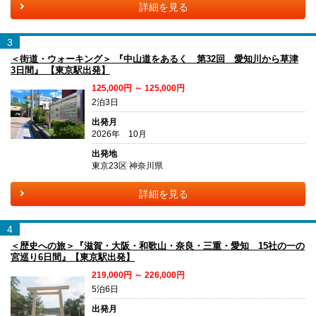
詳細を見る
3
＜街道・ウォーキング＞ 『中山道をあるく 第32回 愛知川から草津
3日間』 【東京駅出発】
125,000円 ～ 125,000円
2泊3日
出発月
2026年 10月
出発地
東京23区 神奈川県
詳細を見る
4
＜歴史への旅＞『滋賀・大阪・和歌山・奈良・三重・愛知 15社の一の
宮巡り6日間』【東京駅出発】
219,000円 ～ 226,000円
5泊6日
出発月