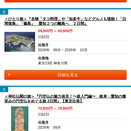
8
＜ひとり旅＞『名物「タコ料理」や「知多牛」などグルメも堪能！「日
間賀島」「篠島」 愛知２つの離島へ ２日間』
69,900円 ～ 69,900円
1泊2日
出発月
2026年 08月 ~ 2026年 10月
出発地
東京23区 神奈川県
詳細を見る
9
＜神社仏閣の旅＞『円空仏の魅力発見！〜超入門編〜 岐阜・愛知の微
笑みの円空仏をめぐる旅 2日間』【東京出発】
79,900円 ～ 79,900円
1泊2日
出発月
2026年 09月