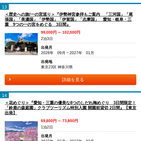
13
＜歴史への旅/一の宮巡り＞『伊勢神宮参拝もご案内 「三河国」「尾
張国」「美濃国」「伊勢国」「伊賀国」「志摩国」 愛知・岐阜・三
重 9つの一の宮をめぐる 3日間』
99,000円 ～ 102,000円
2泊3日
出発月
2026年 09月 ~ 2027年 01月
出発地
東京23区 神奈川県
詳細を見る
14
＜花めぐり＞『愛知・三重の優美な8つのしだれ梅めぐり 3日間限定！
「鈴鹿の森庭園」クラブツーリズム特別入園 開園前貸切 2日間』【東京
出発】
69,800円 ～ 73,800円
1泊2日
出発月