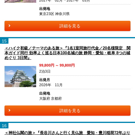
2027年 02月 ~ 2027年 03月
出発地
東京23区 神奈川県
詳細を見る
15
＜ハイク初級／テーマのある旅＞『1名1室同旅行代金／20名様限定 関
本ガイド同行 効率よく巡る日本100名城の旅 静岡・愛知・岐阜 8つの城
めぐり 3日間』
99,800円 ～ 99,800円
2泊3日
出発月
2026年 11月
出発地
大阪府 京都府
詳細を見る
16
＜神社仏閣の旅＞『長谷川さんと行く見仏旅 愛知・豊川稲荷72年ぶり