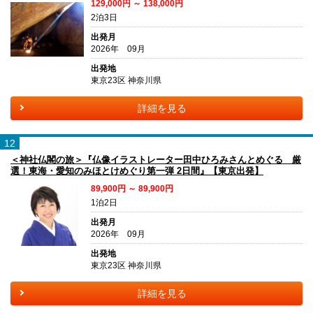
129,000円 ～ 138,000円
2泊3日
出発月
2026年 09月
出発地
東京23区 神奈川県
詳細を見る
12
＜神社仏閣の旅＞『仏像イラストレーター田中ひろみさんとめぐる 厳
選！東海・愛知のみほとけめぐり第一弾 2日間』【東京出発】
89,900円 ～ 89,900円
1泊2日
出発月
2026年 09月
出発地
東京23区 神奈川県
詳細を見る