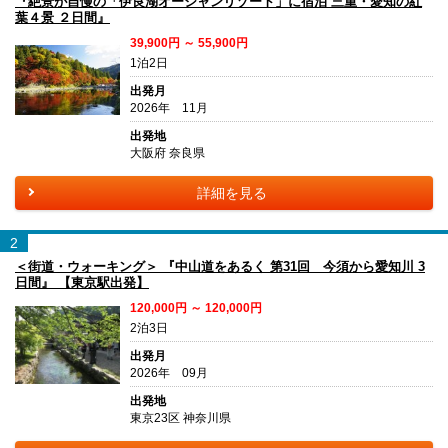
『絶景が自慢の「伊良湖オーシャンリゾート」に宿泊 三重・愛知の紅
葉４景 ２日間』
39,900円 ～ 55,900円
1泊2日
出発月
2026年 11月
出発地
大阪府 奈良県
詳細を見る
2
＜街道・ウォーキング＞ 『中山道をあるく 第31回 今須から愛知川 3
日間』 【東京駅出発】
120,000円 ～ 120,000円
2泊3日
出発月
2026年 09月
出発地
東京23区 神奈川県