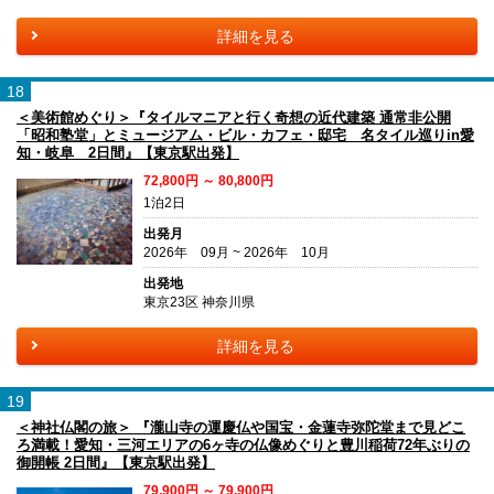
詳細を見る
18
＜美術館めぐり＞『タイルマニアと行く奇想の近代建築 通常非公開
「昭和塾堂」とミュージアム・ビル・カフェ・邸宅 名タイル巡りin愛
知・岐阜 2日間』【東京駅出発】
72,800円 ～ 80,800円
1泊2日
出発月
2026年 09月 ~ 2026年 10月
出発地
東京23区 神奈川県
詳細を見る
19
＜神社仏閣の旅＞ 『瀧山寺の運慶仏や国宝・金蓮寺弥陀堂まで見どこ
ろ満載！愛知・三河エリアの6ヶ寺の仏像めぐりと豊川稲荷72年ぶりの
御開帳 2日間』【東京駅出発】
79,900円 ～ 79,900円