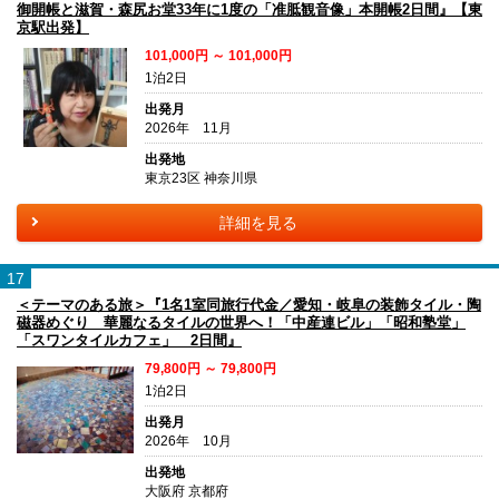
御開帳と滋賀・森尻お堂33年に1度の「准胝観音像」本開帳2日間』【東
京駅出発】
101,000円 ～ 101,000円
1泊2日
出発月
2026年 11月
出発地
東京23区 神奈川県
詳細を見る
17
＜テーマのある旅＞『1名1室同旅行代金／愛知・岐阜の装飾タイル・陶
磁器めぐり 華麗なるタイルの世界へ！「中産連ビル」「昭和塾堂」
「スワンタイルカフェ」 2日間』
79,800円 ～ 79,800円
1泊2日
出発月
2026年 10月
出発地
大阪府 京都府