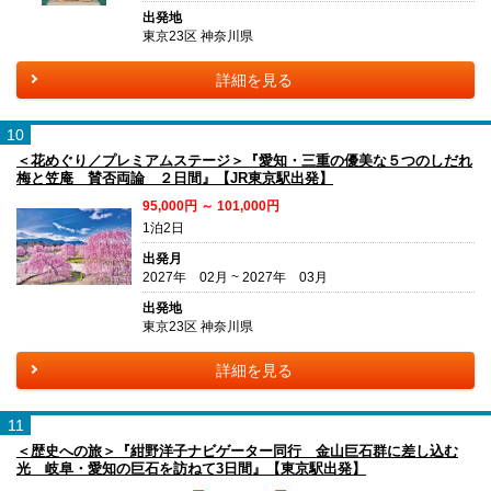
出発地
東京23区 神奈川県
詳細を見る
10
＜花めぐり／プレミアムステージ＞『愛知・三重の優美な５つのしだれ
梅と笠庵 賛否両論 ２日間』【JR東京駅出発】
95,000円 ～ 101,000円
1泊2日
出発月
2027年 02月 ~ 2027年 03月
出発地
東京23区 神奈川県
詳細を見る
11
＜歴史への旅＞『紺野洋子ナビゲーター同行 金山巨石群に差し込む
光 岐阜・愛知の巨石を訪ねて3日間』【東京駅出発】