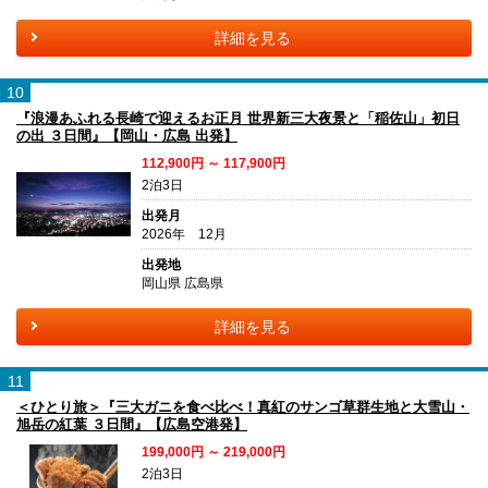
詳細を見る
10
『浪漫あふれる長崎で迎えるお正月 世界新三大夜景と「稲佐山」初日
の出 ３日間』【岡山・広島 出発】
112,900円 ～ 117,900円
2泊3日
出発月
2026年 12月
出発地
岡山県 広島県
詳細を見る
11
＜ひとり旅＞『三大ガニを食べ比べ！真紅のサンゴ草群生地と大雪山・
旭岳の紅葉 ３日間』【広島空港発】
199,000円 ～ 219,000円
2泊3日