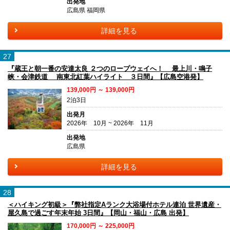
出発地
広島県 福岡県
詳細を見る
27
『蔵王と朝一番の安達太良 ２つのロープウェイへ！ 最上川・鳴子
峡・会津鉄道 南東北紅葉ハイライト ３日間』【広島空港発】
139,000円 ～ 139,000円
2泊3日
出発月
2026年 10月 ~ 2026年 11月
出発地
広島県
詳細を見る
28
＜ハイキング初級＞『弊社指定Aランク大浴場付ホテル連泊 世界遺産・
屋久島で過ごす年末年始 3日間』【岡山・福山・広島 出発】
170,000円 ～ 225,000円