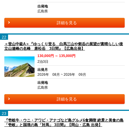
出発地
広島県
詳細を見る
22
＜登山中級A＞『ゆっくり登る 白馬三山や剱岳の展望が素晴らしい後
立山連峰の名峰 唐松岳 3日間』【広島出発】
130,000円 ～ 135,000円
2泊3日
出発月
2026年 08月 ~ 2026年 09月
出発地
広島県
詳細を見る
23
『壱岐牛・ウニ・アワビ・アナゴなど島グルメ6食満喫 絶景と美食の島
「壱岐」と国境の島「対馬」 3日間』【岡山・広島 出発】