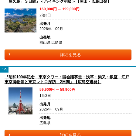
「屋久島」３日間』＜ハイキング初級＞【岡山・広島出発】
169,000円 ～ 199,000円
2泊3日
出発月
2026年 09月
出発地
岡山県 広島県
詳細を見る
19
『昭和100年記念 東京タワー・国会議事堂・浅草・柴又・銀座 江戸
東京博物館と東京レトロ探訪 2日間』【広島空港発】
59,900円 ～ 59,900円
1泊2日
出発月
2026年 09月
出発地
広島県
詳細を見る