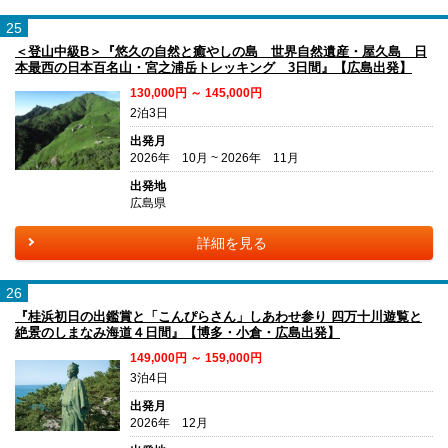
25
＜登山中級B＞『悠久の自然と癒やしの島 世界自然遺産・屋久島 日
本最西の日本百名山・宮之浦岳トレッキング 3日間』【広島出発】
130,000円 ～ 145,000円
2泊3日
出発月
2026年 10月 ~ 2026年 11月
出発地
広島県
詳細を見る
26
『桂浜初日の出鑑賞と「こんぴらさん」しあわせ参り 四万十川遊覧と
絶景のしまなみ海道４日間』【博多・小倉・広島出発】
149,000円 ～ 159,000円
3泊4日
出発月
2026年 12月