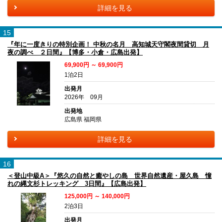
詳細を見る
15
『年に一度きりの特別企画！ 中秋の名月 高知城天守閣夜間貸切 月
夜の調べ ２日間』【博多・小倉・広島出発】
69,900円 ～ 69,900円
1泊2日
出発月
2026年 09月
出発地
広島県 福岡県
詳細を見る
16
＜登山中級A＞『悠久の自然と癒やしの島 世界自然遺産・屋久島 憧
れの縄文杉トレッキング 3日間』【広島出発】
125,000円 ～ 140,000円
2泊3日
出発月