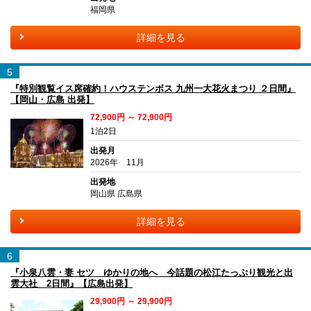
福岡県
詳細を見る
5
『特別観覧イス席確約！ハウステンボス 九州一大花火まつり ２日間』
【岡山・広島 出発】
72,900円 ～ 72,900円
1泊2日
出発月
2026年 11月
出発地
岡山県 広島県
詳細を見る
6
『小泉八雲・妻 セツ ゆかりの地へ 今話題の松江たっぷり観光と出
雲大社 2日間』【広島出発】
29,900円 ～ 29,900円