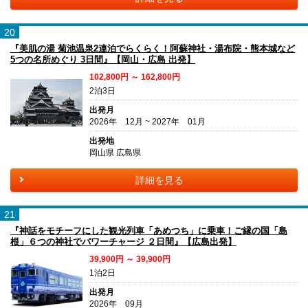
20
『美肌の湯 菊池温泉2連泊でらくらく！阿蘇神社・湯布院・熊本城など
5つの名所めぐり 3日間』【岡山・広島 出発】
102,800円 ～ 162,800円
2泊3日
出発月
2026年 12月 ~ 2027年 01月
出発地
岡山県 広島県
詳細を見る
21
『神話をモチーフにした観光列車「あめつち」に乗車！ご縁の国「島
根」６つの神社でパワーチャージ ２日間』【広島出発】
39,900円 ～ 39,900円
1泊2日
出発月
2026年 09月