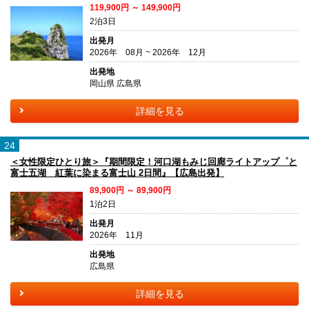
119,900円 ～ 149,900円
2泊3日
出発月
2026年 08月 ~ 2026年 12月
出発地
岡山県 広島県
詳細を見る
24
＜女性限定ひとり旅＞『期間限定！河口湖もみじ回廊ライトアップ゜と
富士五湖 紅葉に染まる富士山 2日間』【広島出発】
89,900円 ～ 89,900円
1泊2日
出発月
2026年 11月
出発地
広島県
詳細を見る