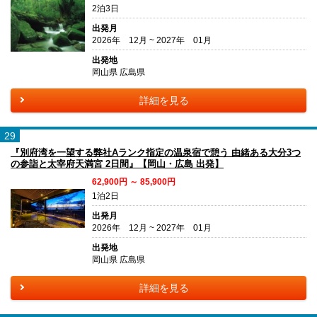
2泊3日
出発月
2026年 12月 ~ 2027年 01月
出発地
岡山県 広島県
詳細を見る
29
『別府湾を一望する弊社Aランク指定の温泉宿で憩う 由緒ある大分3つ
の参詣と太宰府天満宮 2日間』【岡山・広島 出発】
62,900円 ～ 85,900円
1泊2日
出発月
2026年 12月 ~ 2027年 01月
出発地
岡山県 広島県
詳細を見る