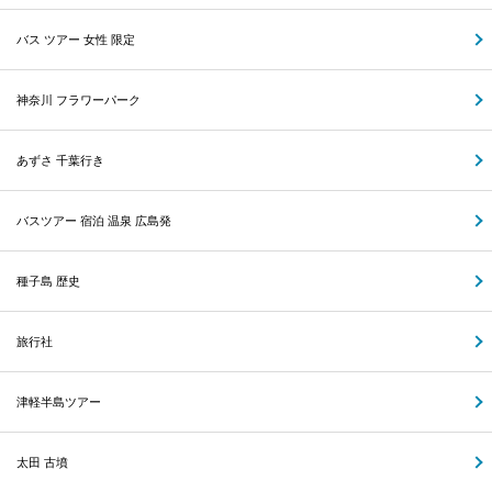
バス ツアー 女性 限定
神奈川 フラワーパーク
あずさ 千葉行き
バスツアー 宿泊 温泉 広島発
種子島 歴史
旅行社
津軽半島ツアー
太田 古墳