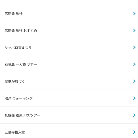
広島発 旅行
広島発 旅行 おすすめ
サッポロ雪まつり
石垣島 一人旅 ツアー
歴史が息づく
沼津 ウォーキング
札幌発 道東 バスツアー
三佛寺投入堂