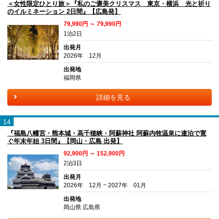
＜女性限定ひとり旅＞『私のご褒美クリスマス 東京・横浜 光と祈り
のイルミネーション 2日間』【広島発】
79,990円 ～ 79,990円
1泊2日
出発月
2026年 12月
出発地
福岡県
詳細を見る
14
『福島八幡宮・熊本城・高千穂峡・阿蘇神社 阿蘇内牧温泉に連泊で寛
ぐ年末年始 3日間』【岡山・広島 出発】
92,900円 ～ 152,900円
2泊3日
出発月
2026年 12月 ~ 2027年 01月
出発地
岡山県 広島県