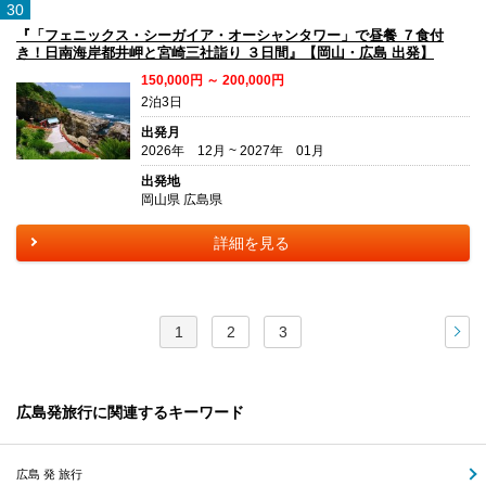
30
『「フェニックス・シーガイア・オーシャンタワー」で昼餐 ７食付
き！日南海岸都井岬と宮崎三社詣り ３日間』【岡山・広島 出発】
150,000円 ～ 200,000円
2泊3日
出発月
2026年 12月 ~ 2027年 01月
出発地
岡山県 広島県
詳細を見る
1
2
3
次
広島発旅行に関連するキーワード
広島 発 旅行