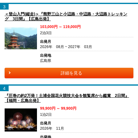
3
＜登山入門(縦走)＞『熊野三山と小辺路・中辺路・大辺路トレッキン
グ 3日間』【広島出発】
103,000円 ～ 119,000円
2泊3日
出発月
2026年 08月 ~ 2027年 03月
出発地
広島県
詳細を見る
4
『圧巻の約2万発！土浦全国花火競技大会を観覧席から鑑賞 2日間』
【福岡・広島出発】
99,900円 ～ 99,900円
1泊2日
出発月
2026年 11月
出発地