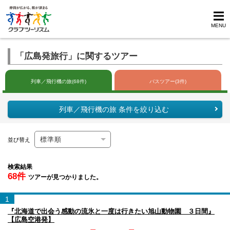
MENU
「広島発旅行」に関するツアー
列車／飛行機の旅(68件)
バスツアー(3件)
列車／飛行機の旅 条件を絞り込む
並び替え
検索結果
68件
ツアーが見つかりました。
1
『北海道で出会う感動の流氷と一度は行きたい旭山動物園 ３日間』
【広島空港発】