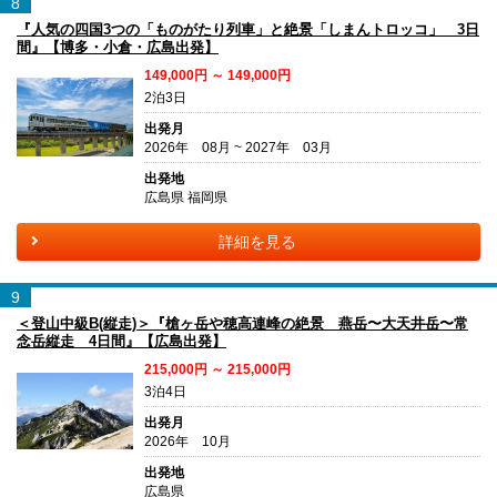
8
『人気の四国3つの「ものがたり列車」と絶景「しまんトロッコ」 3日
間』【博多・小倉・広島出発】
149,000円 ～ 149,000円
2泊3日
出発月
2026年 08月 ~ 2027年 03月
出発地
広島県 福岡県
詳細を見る
9
＜登山中級B(縦走)＞『槍ヶ岳や穂高連峰の絶景 燕岳〜大天井岳〜常
念岳縦走 4日間』【広島出発】
215,000円 ～ 215,000円
3泊4日
出発月
2026年 10月
出発地
広島県