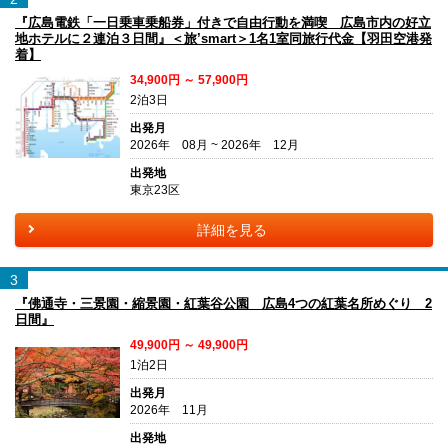
『広島電鉄「一日乗車乗船券」付きで自由行動を満喫 広島市内の好立
地ホテルに２連泊３日間』＜旅’smart＞1名1室同旅行代金【羽田空港発
着】
34,900円 ～ 57,900円
2泊3日
出発月
2026年 08月 ~ 2026年 12月
出発地
東京23区
詳細を見る
3
『佛通寺・三景園・縮景園・紅葉谷公園 広島4つの紅葉名所めぐり 2
日間』
49,900円 ～ 49,900円
1泊2日
出発月
2026年 11月
出発地