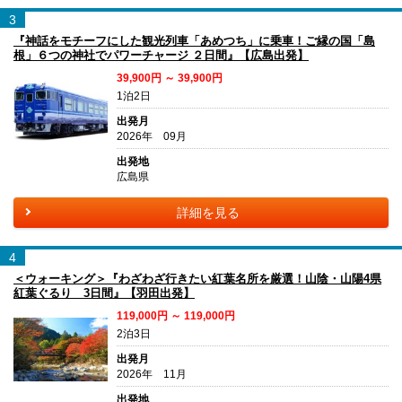
3
『神話をモチーフにした観光列車「あめつち」に乗車！ご縁の国「島
根」６つの神社でパワーチャージ ２日間』【広島出発】
39,900円 ～ 39,900円
1泊2日
出発月
2026年 09月
出発地
広島県
詳細を見る
4
＜ウォーキング＞『わざわざ行きたい紅葉名所を厳選！山陰・山陽4県
紅葉ぐるり 3日間』【羽田出発】
119,000円 ～ 119,000円
2泊3日
出発月
2026年 11月
出発地