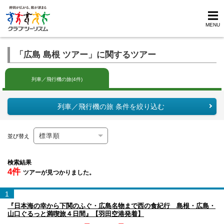
MENU
「広島 島根 ツアー」に関するツアー
列車／飛行機の旅(4件)
列車／飛行機の旅 条件を絞り込む
並び替え
検索結果
4件
ツアーが見つかりました。
1
『日本海の幸から下関のふぐ・広島名物まで西の食紀行 島根・広島・
山口ぐるっと満喫旅４日間』【羽田空港発着】