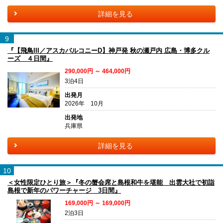
詳細を見る
9
『【飛鳥III／アスカバルコニーD】神戸発 秋の瀬戸内 広島・博多クル
ーズ ４日間』
290,000円 ～ 464,000円
3泊4日
出発月
2026年 10月
出発地
兵庫県
詳細を見る
10
＜女性限定ひとり旅＞『冬の蟹会席と島根和牛を堪能 出雲大社で初詣
島根で新年のパワーチャージ 3日間』
169,000円 ～ 169,000円
2泊3日