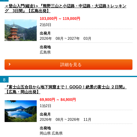
＜登山入門(縦走)＞『熊野三山と小辺路・中辺路・大辺路トレッキン
グ 3日間』【広島出発】
103,000円 ～ 119,000円
2泊3日
出発月
2026年 08月 ~ 2027年 03月
出発地
広島県
詳細を見る
8
『富士山五合目から地下洞窟まで！ GOGO！絶景の富士山 ２日間』
【広島・岡山出発】
69,900円 ～ 84,900円
1泊2日
出発月
2026年 08月 ~ 2026年 11月
出発地
岡山県 広島県