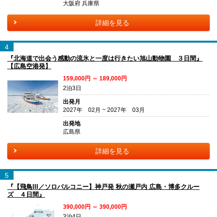
大阪府 兵庫県
詳細を見る
4
『北海道で出会う感動の流氷と一度は行きたい旭山動物園 ３日間』
【広島空港発】
159,000円 ～ 189,000円
2泊3日
出発月
2027年 02月 ~ 2027年 03月
出発地
広島県
詳細を見る
5
『【飛鳥III／ソロバルコニー】神戸発 秋の瀬戸内 広島・博多クルー
ズ ４日間』
390,000円 ～ 390,000円
3泊4日