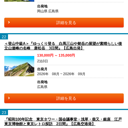
出発地
岡山県 広島県
詳細を見る
22
＜登山中級A＞『ゆっくり登る 白馬三山や剱岳の展望が素晴らしい後
立山連峰の名峰 唐松岳 3日間』【広島出発】
130,000円 ～ 135,000円
2泊3日
出発月
2026年 08月 ~ 2026年 09月
出発地
広島県
詳細を見る
23
『昭和100年記念 東京タワー・国会議事堂・浅草・柴又・銀座 江戸
東京博物館と東京レトロ探訪 2日間』【広島空港発】