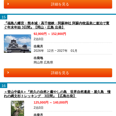
詳細を見る
15
『福島八幡宮・熊本城・高千穂峡・阿蘇神社 阿蘇内牧温泉に連泊で寛
ぐ年末年始 3日間』【岡山・広島 出発】
92,900円 ～ 152,900円
2泊3日
出発月
2026年 12月 ~ 2027年 01月
出発地
岡山県 広島県
詳細を見る
16
＜登山中級A＞『悠久の自然と癒やしの島 世界自然遺産・屋久島 憧
れの縄文杉トレッキング 3日間』【広島出発】
125,000円 ～ 140,000円
2泊3日
出発月