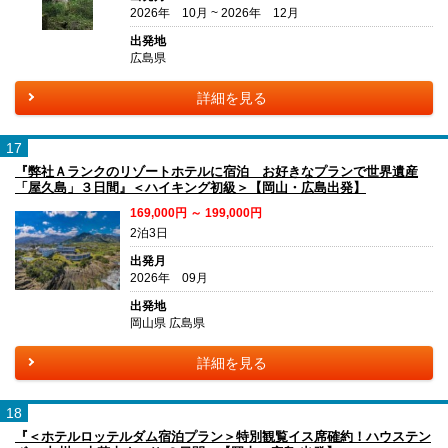
2026年 10月 ~ 2026年 12月
出発地
広島県
詳細を見る
17
『弊社Ａランクのリゾートホテルに宿泊 お好きなプランで世界遺産
「屋久島」３日間』＜ハイキング初級＞【岡山・広島出発】
169,000円 ～ 199,000円
2泊3日
出発月
2026年 09月
出発地
岡山県 広島県
詳細を見る
18
『＜ホテルロッテルダム宿泊プラン＞特別観覧イス席確約！ハウステン