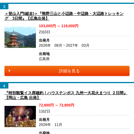
3
＜登山入門(縦走)＞『熊野三山と小辺路・中辺路・大辺路トレッキン
グ 3日間』【広島出発】
103,000円 ～ 119,000円
2泊3日
出発月
2026年 08月 ~ 2027年 03月
出発地
広島県
詳細を見る
4
『特別観覧イス席確約！ハウステンボス 九州一大花火まつり ２日間』
【岡山・広島 出発】
72,900円 ～ 72,900円
1泊2日
出発月
2026年 11月
出発地