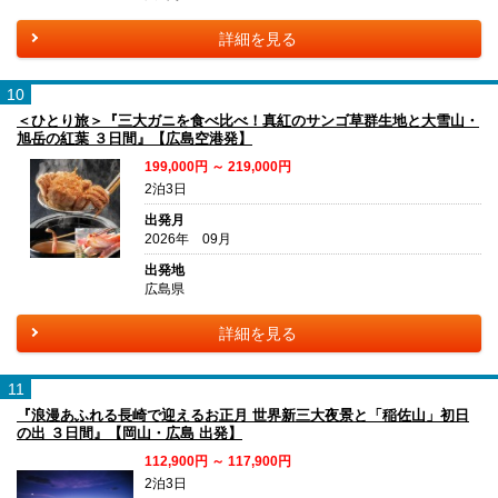
詳細を見る
10
＜ひとり旅＞『三大ガニを食べ比べ！真紅のサンゴ草群生地と大雪山・
旭岳の紅葉 ３日間』【広島空港発】
199,000円 ～ 219,000円
2泊3日
出発月
2026年 09月
出発地
広島県
詳細を見る
11
『浪漫あふれる長崎で迎えるお正月 世界新三大夜景と「稲佐山」初日
の出 ３日間』【岡山・広島 出発】
112,900円 ～ 117,900円
2泊3日