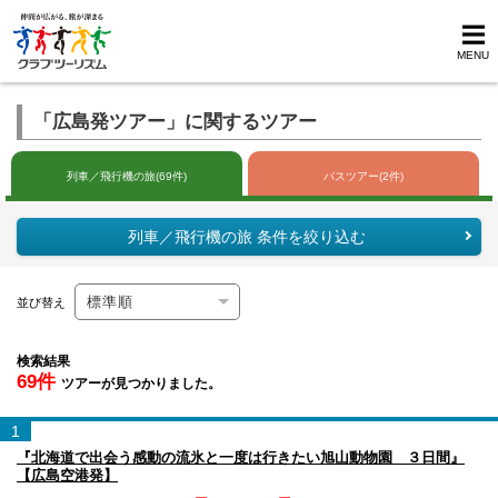
MENU
「広島発ツアー」に関するツアー
列車／飛行機の旅(69件)
バスツアー(2件)
列車／飛行機の旅 条件を絞り込む
並び替え
検索結果
69件
ツアーが見つかりました。
1
『北海道で出会う感動の流氷と一度は行きたい旭山動物園 ３日間』
【広島空港発】