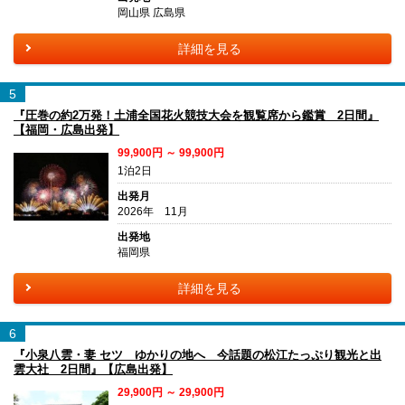
岡山県 広島県
詳細を見る
5
『圧巻の約2万発！土浦全国花火競技大会を観覧席から鑑賞 2日間』
【福岡・広島出発】
99,900円 ～ 99,900円
1泊2日
出発月
2026年 11月
出発地
福岡県
詳細を見る
6
『小泉八雲・妻 セツ ゆかりの地へ 今話題の松江たっぷり観光と出
雲大社 2日間』【広島出発】
29,900円 ～ 29,900円