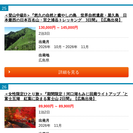
25
＜登山中級B＞『悠久の自然と癒やしの島 世界自然遺産・屋久島 日
本最西の日本百名山・宮之浦岳トレッキング 3日間』【広島出発】
130,000円 ～ 145,000円
2泊3日
出発月
2026年 10月 ~ 2026年 11月
出発地
広島県
詳細を見る
26
＜女性限定ひとり旅＞『期間限定！河口湖もみじ回廊ライトアップ゜と
富士五湖 紅葉に染まる富士山 2日間』【広島出発】
89,900円 ～ 89,900円
1泊2日
出発月
2026年 11月