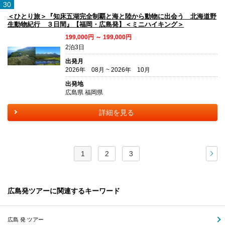
30
＜ひとり旅＞『知床五湖完全制覇と海と陸から動物に出会う 北海道野
生動物紀行 ３日間』【福岡・広島発】＜ミニハイキング＞
199,000円 ～ 199,000円
2泊3日
出発月
2026年 08月 ~ 2026年 10月
出発地
広島県 福岡県
詳細を見る
1
2
3
次
広島発ツアーに関連するキーワード
広島 発 ツアー