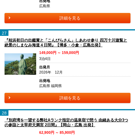
出発地
広島県
詳細を見る
27
『桂浜初日の出鑑賞と「こんぴらさん」しあわせ参り 四万十川遊覧と
絶景のしまなみ海道４日間』【博多・小倉・広島出発】
149,000円 ～ 159,000円
3泊4日
出発月
2026年 12月
出発地
広島県 福岡県
詳細を見る
28
『別府湾を一望する弊社Aランク指定の温泉宿で憩う 由緒ある大分3つ
の参詣と太宰府天満宮 2日間』【岡山・広島 出発】
62,900円 ～ 85,900円