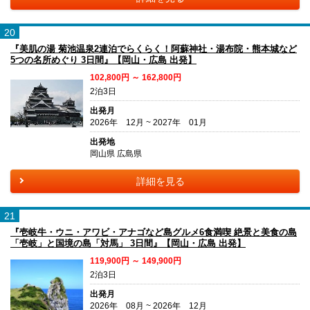
20
『美肌の湯 菊池温泉2連泊でらくらく！阿蘇神社・湯布院・熊本城など
5つの名所めぐり 3日間』【岡山・広島 出発】
102,800円 ～ 162,800円
2泊3日
出発月
2026年 12月 ~ 2027年 01月
出発地
岡山県 広島県
詳細を見る
21
『壱岐牛・ウニ・アワビ・アナゴなど島グルメ6食満喫 絶景と美食の島
「壱岐」と国境の島「対馬」 3日間』【岡山・広島 出発】
119,900円 ～ 149,900円
2泊3日
出発月
2026年 08月 ~ 2026年 12月