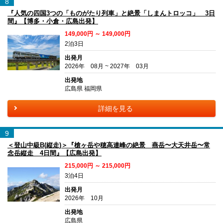
8
『人気の四国3つの「ものがたり列車」と絶景「しまんトロッコ」 3日
間』【博多・小倉・広島出発】
149,000円 ～ 149,000円
2泊3日
出発月
2026年 08月 ~ 2027年 03月
出発地
広島県 福岡県
詳細を見る
9
＜登山中級B(縦走)＞『槍ヶ岳や穂高連峰の絶景 燕岳〜大天井岳〜常
念岳縦走 4日間』【広島出発】
215,000円 ～ 215,000円
3泊4日
出発月
2026年 10月
出発地
広島県