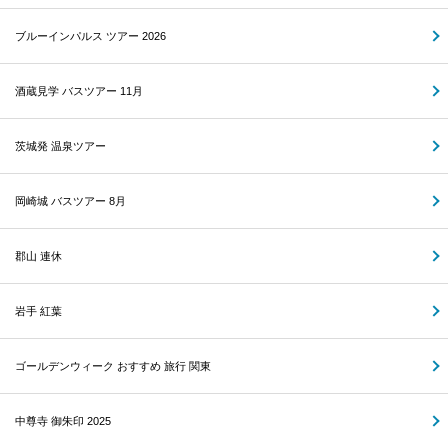
ブルーインパルス ツアー 2026
酒蔵見学 バスツアー 11月
茨城発 温泉ツアー
岡崎城 バスツアー 8月
郡山 連休
岩手 紅葉
ゴールデンウィーク おすすめ 旅行 関東
中尊寺 御朱印 2025