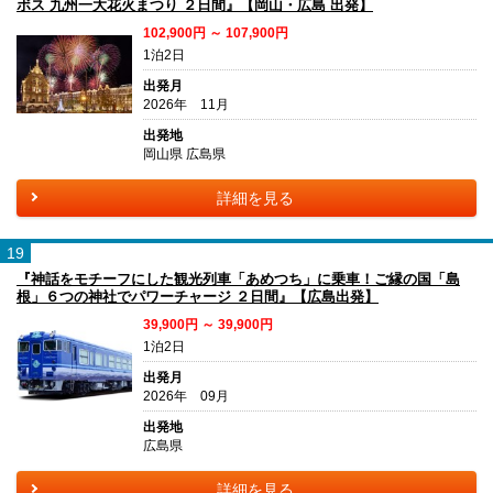
ボス 九州一大花火まつり ２日間』【岡山・広島 出発】
102,900円 ～ 107,900円
1泊2日
出発月
2026年 11月
出発地
岡山県 広島県
詳細を見る
19
『神話をモチーフにした観光列車「あめつち」に乗車！ご縁の国「島
根」６つの神社でパワーチャージ ２日間』【広島出発】
39,900円 ～ 39,900円
1泊2日
出発月
2026年 09月
出発地
広島県
詳細を見る