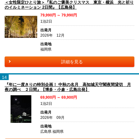
＜女性限定ひとり旅＞『私のご褒美クリスマス 東京・横浜 光と祈り
のイルミネーション 2日間』【広島発】
79,990円 ～ 79,990円
1泊2日
出発月
2026年 12月
出発地
福岡県
詳細を見る
14
『年に一度きりの特別企画！ 中秋の名月 高知城天守閣夜間貸切 月
夜の調べ ２日間』【博多・小倉・広島出発】
69,900円 ～ 69,900円
1泊2日
出発月
2026年 09月
出発地
広島県 福岡県