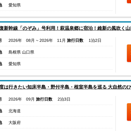
地
愛知県
復新幹線「のぞみ」号利用！萩温泉郷に宿泊！維新の風吹く山口
月
2026年 08月 ~ 2026年 11月
旅行日数
1泊2日
地
島根県 山口県
地
愛知県
度は行きたい知床半島・野付半島・根室半島を巡る 大自然の
月
2026年 09月
旅行日数
2泊3日
地
北海道
地
大阪府