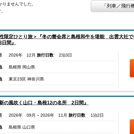
つかりませんでした。
「列車／飛行機
す。
性限定ひとり旅＞『冬の蟹会席と島根和牛を堪能 出雲大社で
3日間』
月
2026年 12月
旅行日数
2泊3日
地
島根県 岡山県
地
東京23区 神奈川県
新の風吹く山口・島根12の名所 2日間』
月
2026年 09月 ~ 2026年 11月
旅行日数
1泊2日
地
島根県 山口県