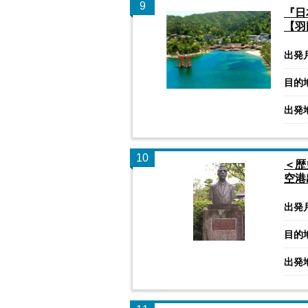
9
『日
【羽
出発
目的
出発
10
＜歴
空港
出発
目的
出発