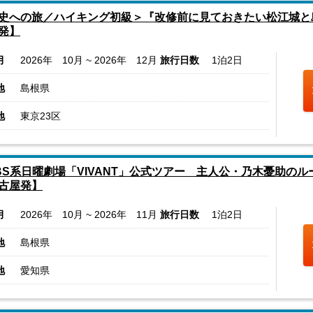
史への旅／ハイキング初級＞『改修前に見ておきたい松江城と
発】
月
2026年 10月 ~ 2026年 12月
旅行日数
1泊2日
地
島根県
地
東京23区
BS系日曜劇場「VIVANT」公式ツアー 主人公・乃木憂助の
古屋発】
月
2026年 10月 ~ 2026年 11月
旅行日数
1泊2日
地
島根県
地
愛知県