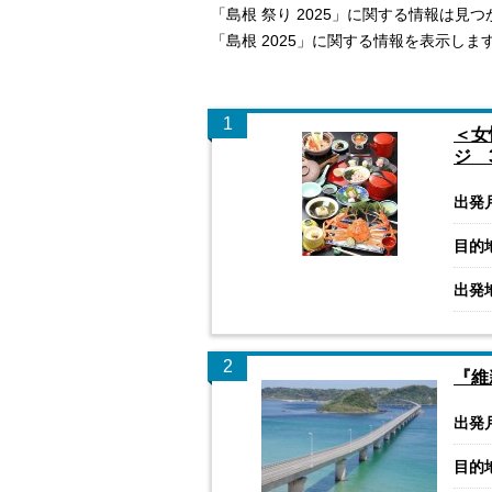
「島根 祭り 2025」に関する情報は見
「島根 2025」に関する情報を表示しま
1
＜女
ジ 
出発
目的
出発
2
『維
出発
目的