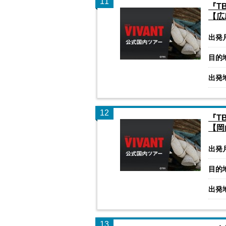
11
『T
【広
出発
目的
出発
12
『T
【岡
出発
目的
出発
13