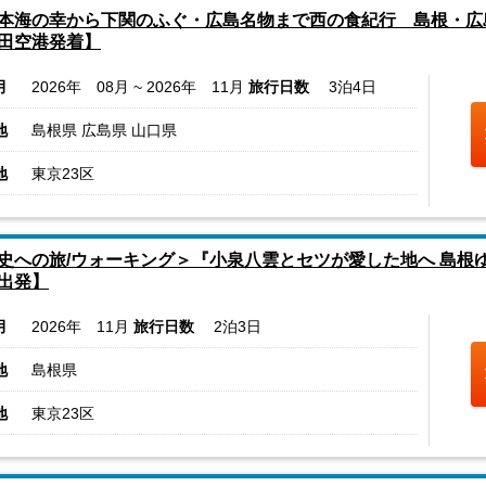
本海の幸から下関のふぐ・広島名物まで西の食紀行 島根・広
田空港発着】
月
2026年 08月 ~ 2026年 11月
旅行日数
3泊4日
地
島根県 広島県 山口県
地
東京23区
史への旅/ウォーキング＞『小泉八雲とセツが愛した地へ 島根
出発】
月
2026年 11月
旅行日数
2泊3日
地
島根県
地
東京23区