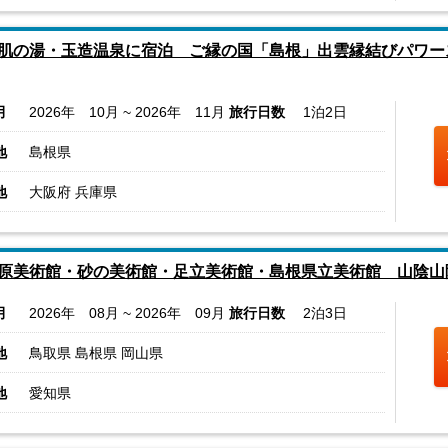
肌の湯・玉造温泉に宿泊 ご縁の国「島根」出雲縁結びパワー
月
2026年 10月 ~ 2026年 11月
旅行日数
1泊2日
地
島根県
地
大阪府 兵庫県
原美術館・砂の美術館・足立美術館・島根県立美術館 山陰山
月
2026年 08月 ~ 2026年 09月
旅行日数
2泊3日
地
鳥取県 島根県 岡山県
地
愛知県