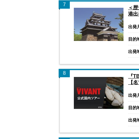
7
＜歴
港出
出発
目的
出発
8
『T
【名
出発
目的
出発