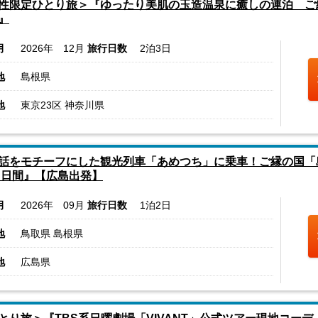
性限定ひとり旅＞『ゆったり美肌の玉造温泉に癒しの連泊 ご
』
月
2026年 12月
旅行日数
2泊3日
地
島根県
地
東京23区 神奈川県
話をモチーフにした観光列車「あめつち」に乗車！ご縁の国「
２日間』【広島出発】
月
2026年 09月
旅行日数
1泊2日
地
鳥取県 島根県
地
広島県