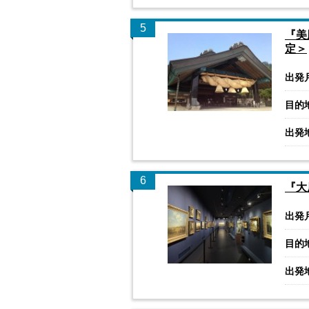
5
『美
定＞
出発
目的
出発
6
『大
出発
目的
出発