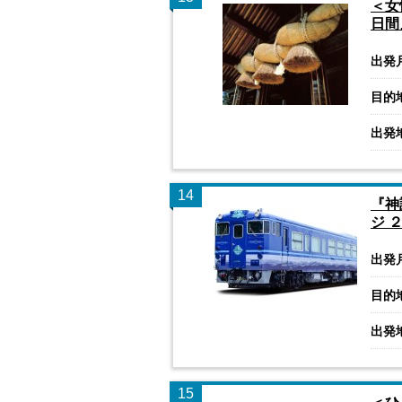
＜女
日間
出発
目的
出発
14
『神
ジ 
出発
目的
出発
15