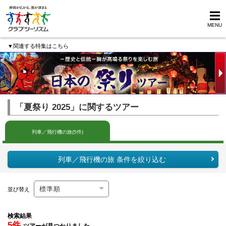
MENU
▼関連する特集はこちら
「夏祭り 2025」に関するツアー
列車／飛行機の旅(5件)
列車／飛行機の旅 条件を絞り込む
並び替え
検索結果
5件
ツアーが見つかりました。