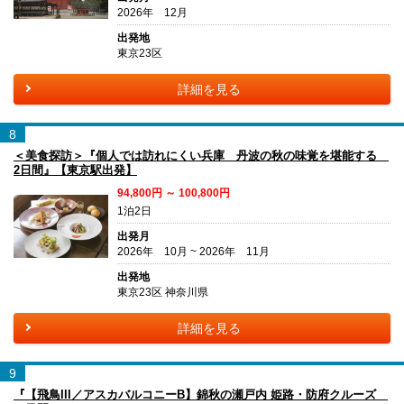
2026年 12月
出発地
東京23区
詳細を見る
8
＜美食探訪＞『個人では訪れにくい兵庫 丹波の秋の味覚を堪能する
2日間』【東京駅出発】
94,800円 ～ 100,800円
1泊2日
出発月
2026年 10月 ~ 2026年 11月
出発地
東京23区 神奈川県
詳細を見る
9
『【飛鳥III／アスカバルコニーB】錦秋の瀬戸内 姫路・防府クルーズ