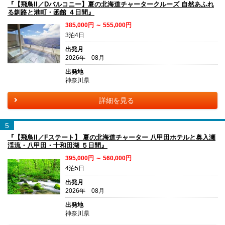
『【飛鳥II／Dバルコニー】夏の北海道チャータークルーズ 自然あふれ
る釧路と港町・函館 ４日間』
385,000円 ～ 555,000円
3泊4日
出発月
2026年 08月
出発地
神奈川県
詳細を見る
5
『【飛鳥II／Fステート】 夏の北海道チャーター 八甲田ホテルと奥入瀬
渓流・八甲田・十和田湖 ５日間』
395,000円 ～ 560,000円
4泊5日
出発月
2026年 08月
出発地
神奈川県