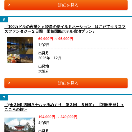
詳細を見る
6
『100万ドルの夜景と五稜星の夢イルミネーション はこだてクリスマ
スファンタジー２日間 函館国際ホテル宿泊プラン』
69,900円 ～ 95,900円
1泊2日
出発月
2026年 12月
出発地
大阪府
詳細を見る
7
『(全３回) 四国八十八ヶ所めぐり 第３回 ５日間』 【羽田出発】＜
こころの旅＞
194,000円 ～ 249,000円
4泊5日
出発月