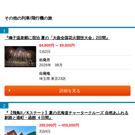
その他の列車/飛行機の旅
1
『鳴子温泉郷に宿泊 夏の「大曲全国花火競技大会」2日間』
84,900円 ～ 89,900円
1泊2日
出発月
2026年 08月
出発地
埼玉県 東京23区
詳細を見る
2
『【飛鳥II／Kステート】夏の北海道チャータークルーズ 自然あふれる
釧路と港町・函館 ４日間』
280,000円 ～ 450,000円
3泊4日