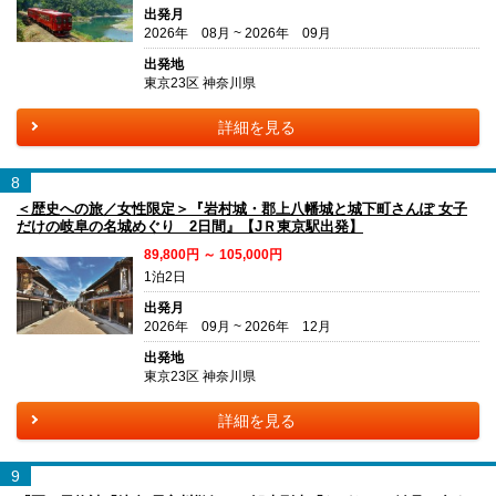
出発月
2026年 08月 ~ 2026年 09月
出発地
東京23区 神奈川県
詳細を見る
8
＜歴史への旅／女性限定＞『岩村城・郡上八幡城と城下町さんぽ 女子
だけの岐阜の名城めぐり 2日間』【JＲ東京駅出発】
89,800円 ～ 105,000円
1泊2日
出発月
2026年 09月 ~ 2026年 12月
出発地
東京23区 神奈川県
詳細を見る
9