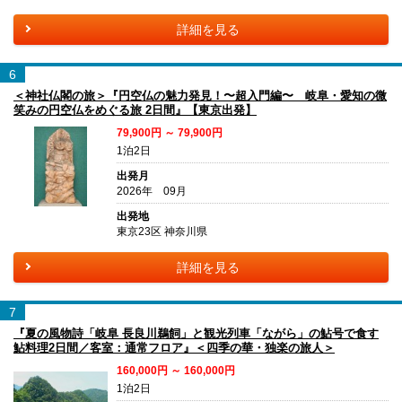
詳細を見る
6
＜神社仏閣の旅＞『円空仏の魅力発見！〜超入門編〜 岐阜・愛知の微
笑みの円空仏をめぐる旅 2日間』【東京出発】
79,900円 ～ 79,900円
1泊2日
出発月
2026年 09月
出発地
東京23区 神奈川県
詳細を見る
7
『夏の風物詩「岐阜 長良川鵜飼」と観光列車「ながら」の鮎号で食す
鮎料理2日間／客室：通常フロア』＜四季の華・独楽の旅人＞
160,000円 ～ 160,000円
1泊2日