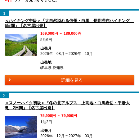
1
＜ハイキング中級＞『大自然溢れる信州・白馬 長期滞在ハイキング
6日間』【名古屋出発】
169,000円 ～ 189,000円
5泊6日
出発月
2026年 08月 ~ 2026年 10月
出発地
岐阜県 愛知県
詳細を見る
2
＜スノーハイク初級＞『冬の北アルプス 上高地・白馬岩岳・平湯大
滝 2日間』【名古屋出発】
75,900円 ～ 79,900円
1泊2日
出発月
2026年 12月 ~ 2027年 03月