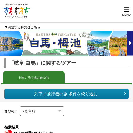
MENU
▼関連する特集はこちら
「岐阜 白馬」に関するツアー
列車／飛行機の旅(5件)
列車／飛行機の旅 条件を絞り込む
並び替え
検索結果
5件
ツアーが見つかりました。