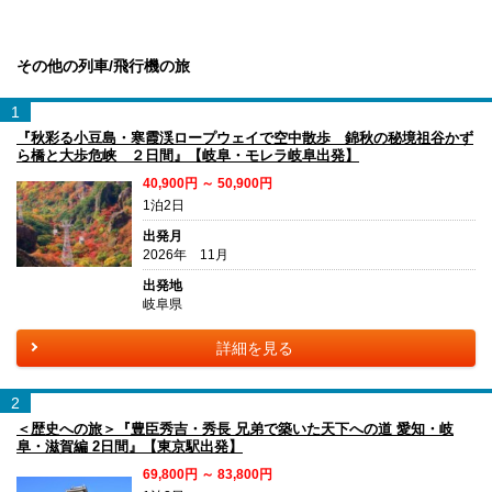
その他の列車/飛行機の旅
1
『秋彩る小豆島・寒霞渓ロープウェイで空中散歩 錦秋の秘境祖谷かず
ら橋と大歩危峡 ２日間』【岐阜・モレラ岐阜出発】
40,900円 ～ 50,900円
1泊2日
出発月
2026年 11月
出発地
岐阜県
詳細を見る
2
＜歴史への旅＞『豊臣秀吉・秀長 兄弟で築いた天下への道 愛知・岐
阜・滋賀編 2日間』【東京駅出発】
69,800円 ～ 83,800円