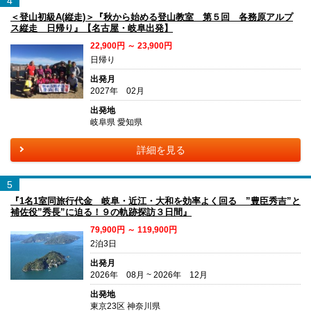
4
＜登山初級A(縦走)＞『秋から始める登山教室 第５回 各務原アルプ
ス縦走 日帰り』【名古屋・岐阜出発】
22,900円 ～ 23,900円
日帰り
出発月
2027年 02月
出発地
岐阜県 愛知県
詳細を見る
5
『1名1室同旅行代金 岐阜・近江・大和を効率よく回る ”豊臣秀吉”と
補佐役”秀長”に迫る！９の軌跡探訪３日間』
79,900円 ～ 119,900円
2泊3日
出発月
2026年 08月 ~ 2026年 12月
出発地
東京23区 神奈川県