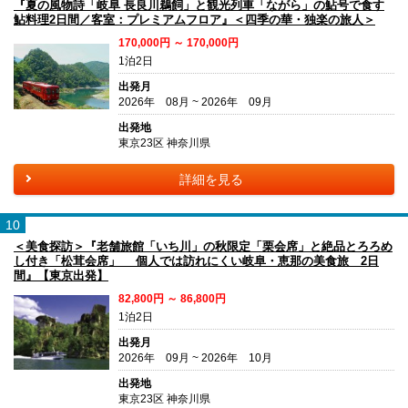
『夏の風物詩「岐阜 長良川鵜飼」と観光列車「ながら」の鮎号で食す
鮎料理2日間／客室：プレミアムフロア』＜四季の華・独楽の旅人＞
170,000円 ～ 170,000円
1泊2日
出発月
2026年 08月 ~ 2026年 09月
出発地
東京23区 神奈川県
詳細を見る
10
＜美食探訪＞『老舗旅館「いち川」の秋限定「栗会席」と絶品とろろめ
し付き「松茸会席」 個人では訪れにくい岐阜・恵那の美食旅 2日
間』【東京出発】
82,800円 ～ 86,800円
1泊2日
出発月
2026年 09月 ~ 2026年 10月
出発地
東京23区 神奈川県