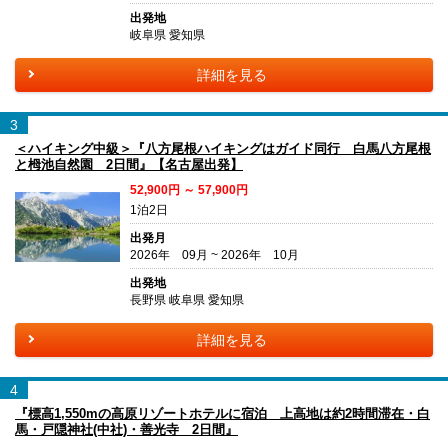
出発地
岐阜県 愛知県
詳細を見る
3
＜ハイキング中級＞『八方尾根ハイキングはガイド同行 白馬八方尾根
と栂池自然園 2日間』【名古屋出発】
52,900円 ～ 57,900円
1泊2日
出発月
2026年 09月 ~ 2026年 10月
出発地
長野県 岐阜県 愛知県
詳細を見る
4
『標高1,550mの高原リゾートホテルに宿泊 上高地は約2時間滞在・白
馬・戸隠神社(中社)・善光寺 2日間』