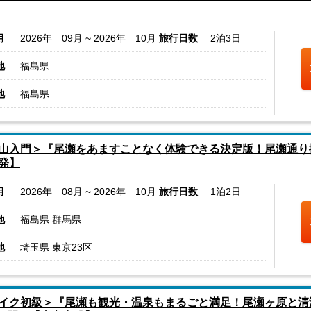
月
2026年 09月 ~ 2026年 10月
旅行日数
2泊3日
地
福島県
地
福島県
山入門＞『尾瀬をあますことなく体験できる決定版！尾瀬通り
発】
月
2026年 08月 ~ 2026年 10月
旅行日数
1泊2日
地
福島県 群馬県
地
埼玉県 東京23区
イク初級＞『尾瀬も観光・温泉もまるごと満足！尾瀬ヶ原と清