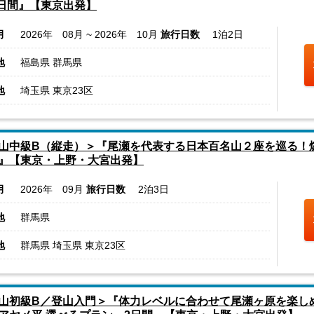
2日間』【東京出発】
月
2026年 08月 ~ 2026年 10月
旅行日数
1泊2日
地
福島県 群馬県
地
埼玉県 東京23区
山中級B（縦走）＞『尾瀬を代表する日本百名山２座を巡る！
』【東京・上野・大宮出発】
月
2026年 09月
旅行日数
2泊3日
地
群馬県
地
群馬県 埼玉県 東京23区
山初級B／登山入門＞『体力レベルに合わせて尾瀬ヶ原を楽し