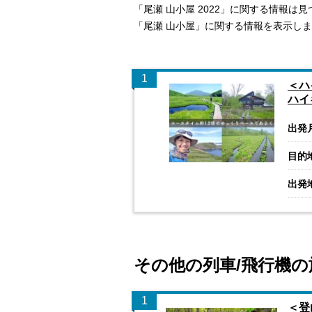
「尾瀬 山小屋 2022」に関する情報は
「尾瀬 山小屋」に関する情報を表示し
1
＜ハ
ハイ
出発
目的
出発
その他の列車/飛行機の
1
＜登