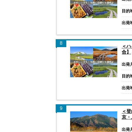
目的
出発
8
＜ハ
合】
出発
目的
出発
9
＜登
京・
出発