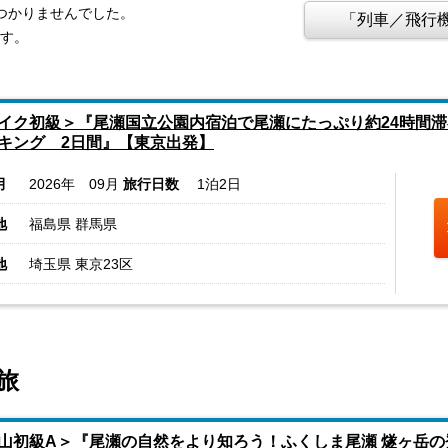
見つかりませんでした。
「列車／飛行機
ます。
イク初級＞『尾瀬国立公園内宿泊で尾瀬にたっぷり約24時間
キング 2日間』【東京出発】
月
2026年 09月
旅行日数
1泊2日
地
福島県 群馬県
地
埼玉県 東京23区
旅
山初級A＞『尾瀬の自然をより知ろう！ふくしま尾瀬 燧ヶ岳の