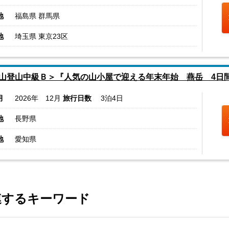
地
福島県 群馬県
地
埼玉県 東京23区
山登山中級Ｂ＞『人気の山小屋で迎える年末年始 燕岳 4日
月
2026年 12月
旅行日数
3泊4日
地
長野県
地
愛知県
関連するキーワード