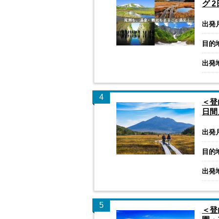
グ 
出発
目的
出発
4
＜登
日間
出発
目的
出発
5
＜登