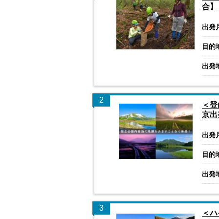
合】
出発
目的
出発
2
＜登
京出
出発
目的
出発
3
＜ハ