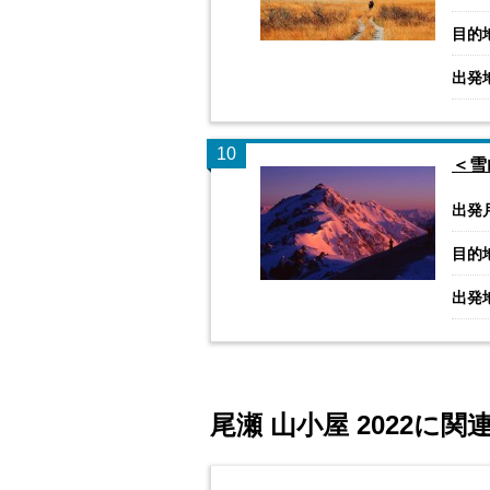
目的
出発
10
＜雪
出発
目的
出発
尾瀬 山小屋 2022に