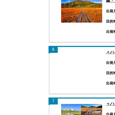
園・
出発
目的
出発
6
＜ハ
出発
目的
出発
7
＜ハ
出発