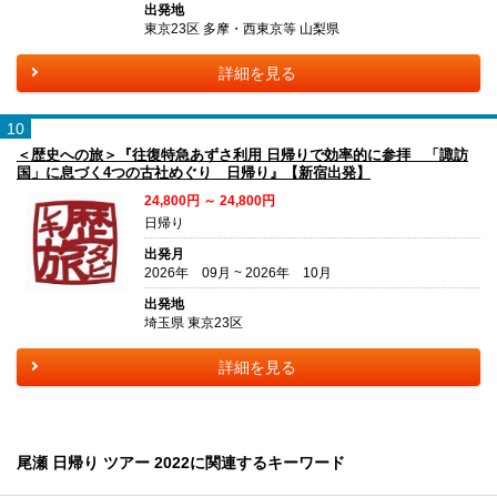
出発地
東京23区 多摩・西東京等 山梨県
詳細を見る
10
＜歴史への旅＞『往復特急あずさ利用 日帰りで効率的に参拝 「諏訪
国」に息づく4つの古社めぐり 日帰り』【新宿出発】
24,800円 ～ 24,800円
日帰り
出発月
2026年 09月 ~ 2026年 10月
出発地
埼玉県 東京23区
詳細を見る
尾瀬 日帰り ツアー 2022に関連するキーワード