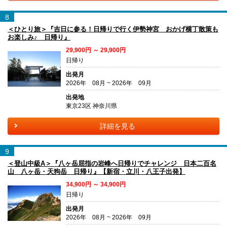
8
＜ひとり旅＞『吉日に参る！日帰りで行く伊勢神宮 おかげ横丁散策も
お楽しみ♪ 日帰り』
29,900円 ～ 29,900円
日帰り
出発月
2026年 08月 ~ 2026年 09月
出発地
東京23区 神奈川県
詳細を見る
9
＜登山中級A＞『八ヶ岳屈指の岩峰へ日帰りでチャレンジ 日本二百名
山 八ヶ岳・天狗岳 日帰り』【新宿・立川・八王子出発】
34,900円 ～ 34,900円
日帰り
出発月
2026年 08月 ~ 2026年 09月