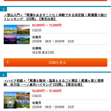
3
＜登山入門＞『尾瀬をあますことなく体験できる決定版！尾瀬通り抜け
トレッキング 2日間』【東京出発】
62,900円 ～ 72,900円
1泊2日
出発月
2026年 08月 ~ 2026年 10月
出発地
埼玉県 東京23区
詳細を見る
4
＜ハイク初級＞『尾瀬も観光・温泉もまるごと満足！尾瀬ヶ原と清津
峡、谷川岳・一ノ倉沢ハイキング 2日間』【東京出発】
54,900円 ～ 57,900円
1泊2日
出発月
2026年 08月 ~ 2026年 10月