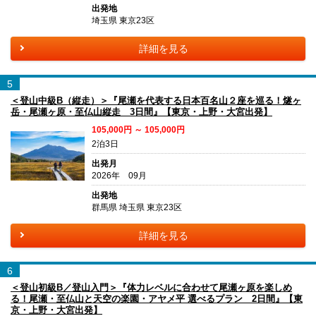
出発地
埼玉県 東京23区
詳細を見る
5
＜登山中級B（縦走）＞『尾瀬を代表する日本百名山２座を巡る！燧ヶ
岳・尾瀬ヶ原・至仏山縦走 3日間』【東京・上野・大宮出発】
105,000円 ～ 105,000円
2泊3日
出発月
2026年 09月
出発地
群馬県 埼玉県 東京23区
詳細を見る
6
＜登山初級B／登山入門＞『体力レベルに合わせて尾瀬ヶ原を楽しめ
る！尾瀬・至仏山と天空の楽園・アヤメ平 選べるプラン 2日間』【東
京・上野・大宮出発】