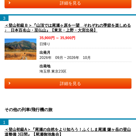
詳細を見る
3
＜登山初級Ｂ＞『山頂では尾瀬ヶ原を一望 それぞれの季節を楽しめる
♪ 日本百名山・至仏山』【東京・上野・大宮出発】
35,900円 ～ 35,900円
日帰り
出発月
2026年 09月 ~ 2026年 10月
出発地
埼玉県 東京23区
詳細を見る
その他の列車/飛行機の旅
1
＜登山初級A＞『尾瀬の自然をより知ろう！ふくしま尾瀬 燧ヶ岳の登山
道整備 3日間』【尾瀬御池集合】