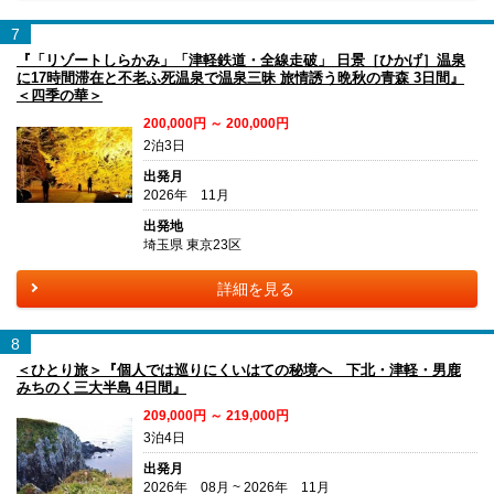
7
『「リゾートしらかみ」「津軽鉄道・全線走破」 日景［ひかげ］温泉
に17時間滞在と不老ふ死温泉で温泉三昧 旅情誘う晩秋の青森 3日間』
＜四季の華＞
200,000円 ～ 200,000円
2泊3日
出発月
2026年 11月
出発地
埼玉県 東京23区
詳細を見る
8
＜ひとり旅＞『個人では巡りにくいはての秘境へ 下北・津軽・男鹿
みちのく三大半島 4日間』
209,000円 ～ 219,000円
3泊4日
出発月
2026年 08月 ~ 2026年 11月