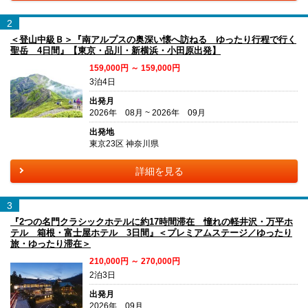
2
＜登山中級Ｂ＞『南アルプスの奥深い懐へ訪ねる ゆったり行程で行く
聖岳 4日間』【東京・品川・新横浜・小田原出発】
159,000円 ～ 159,000円
3泊4日
出発月
2026年 08月 ~ 2026年 09月
出発地
東京23区 神奈川県
詳細を見る
3
『2つの名門クラシックホテルに約17時間滞在 憧れの軽井沢・万平ホ
テル 箱根・富士屋ホテル 3日間』＜プレミアムステージ／ゆったり
旅・ゆったり滞在＞
210,000円 ～ 270,000円
2泊3日
出発月
2026年 09月