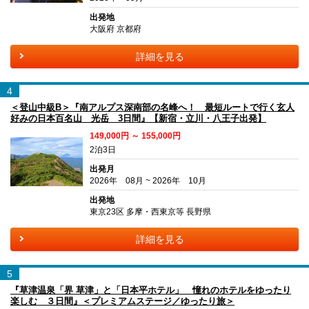
出発地
大阪府 京都府
詳細を見る
4
＜登山中級B＞『南アルプス深南部の名峰へ！ 最短ルートで行く玄人
好みの日本百名山 光岳 3日間』【新宿・立川・八王子出発】
149,000円 ～ 155,000円
2泊3日
出発月
2026年 08月 ~ 2026年 10月
出発地
東京23区 多摩・西東京等 長野県
詳細を見る
5
『草津温泉「界 草津」と「日本平ホテル」 憧れのホテルをゆったり
楽しむ ３日間』＜プレミアムステージ／ゆったり旅＞