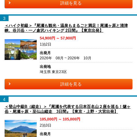
詳細を見る
3
＜ハイク初級＞『尾瀬も観光・温泉もまるごと満足！尾瀬ヶ原と清津
峡、谷川岳・一ノ倉沢ハイキング 2日間』【東京出発】
54,900円 ～ 57,900円
1泊2日
出発月
2026年 08月 ~ 2026年 10月
出発地
埼玉県 東京23区
詳細を見る
4
＜登山中級B（縦走）＞『尾瀬を代表する日本百名山２座を巡る！燧ヶ
岳・尾瀬ヶ原・至仏山縦走 3日間』【東京・上野・大宮出発】
105,000円 ～ 105,000円
2泊3日
出発月