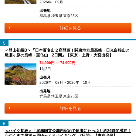
2026年 09月
出発地
群馬県 埼玉県 東京23区
詳細を見る
5
＜登山初級B＞『日本百名山２座登頂！関東地方最高峰・日光白根山と
尾瀬ヶ原の秀峰・至仏山 2日間』【東京・上野・大宮出発】
74,900円 ～ 74,900円
1泊2日
出発月
2026年 08月 ~ 2026年 10月
出発地
群馬県 埼玉県 東京23区
詳細を見る
6
＜ハイク初級＞『尾瀬国立公園内宿泊で尾瀬にたっぷり約24時間滞在！
心ゆくまで尾瀬ヶ原ゆっくりハイキング 2日間』【東京出発】