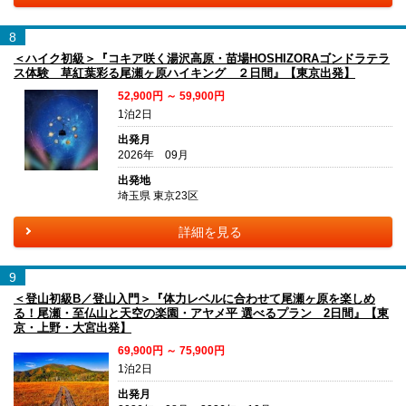
8
＜ハイク初級＞『コキア咲く湯沢高原・苗場HOSHIZORAゴンドラテラ
ス体験 草紅葉彩る尾瀬ヶ原ハイキング ２日間』【東京出発】
52,900円 ～ 59,900円
1泊2日
出発月
2026年 09月
出発地
埼玉県 東京23区
詳細を見る
9
＜登山初級B／登山入門＞『体力レベルに合わせて尾瀬ヶ原を楽しめ
る！尾瀬・至仏山と天空の楽園・アヤメ平 選べるプラン 2日間』【東
京・上野・大宮出発】
69,900円 ～ 75,900円
1泊2日
出発月