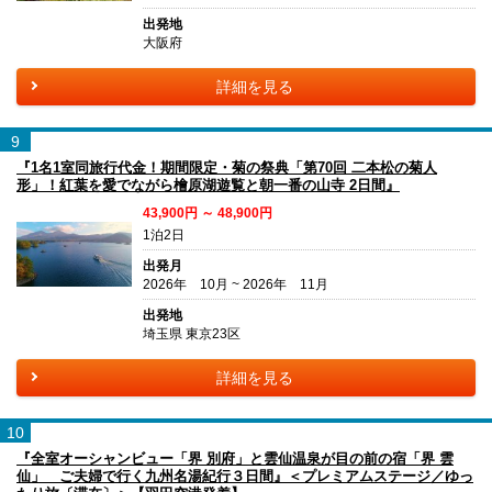
出発地
大阪府
詳細を見る
9
『1名1室同旅行代金！期間限定・菊の祭典「第70回 二本松の菊人
形」！紅葉を愛でながら檜原湖遊覧と朝一番の山寺 2日間』
43,900円 ～ 48,900円
1泊2日
出発月
2026年 10月 ~ 2026年 11月
出発地
埼玉県 東京23区
詳細を見る
10
『全室オーシャンビュー「界 別府」と雲仙温泉が目の前の宿「界 雲
仙」 ご夫婦で行く九州名湯紀行３日間』＜プレミアムステージ／ゆっ