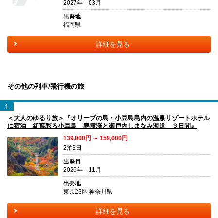
2027年 03月
出発地
福岡県
詳細を見る
その他の列車/飛行機の旅
1
＜大人のゆるり旅＞『オリーブの島・小豆島島内の温泉リゾートホテル
に宿泊 紅葉彩る小豆島 寒霞渓と瀬戸内しまなみ海道 ３日間』
139,000円 ～ 159,000円
2泊3日
出発月
2026年 11月
出発地
東京23区 神奈川県
詳細を見る