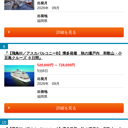
出発月
2026年 09月
出発地
福岡県
詳細を見る
9
『【飛鳥III／アスカバルコニーB】博多発着 秋の瀬戸内 和歌山・小
豆島クルーズ ６日間』
520,000円 ～ 728,000円
5泊6日
出発月
2026年 09月
出発地
福岡県
詳細を見る
10