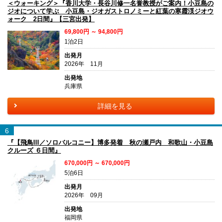
＜ウォーキング＞『香川大学・長谷川修一名誉教授がご案内！小豆島の
ジオについて学ぶ 小豆島・ジオガストロノミーと紅葉の寒霞渓ジオウ
ォーク 2日間』【三宮出発】
69,800円 ～ 94,800円
1泊2日
出発月
2026年 11月
出発地
兵庫県
詳細を見る
6
『【飛鳥III／ソロバルコニー】博多発着 秋の瀬戸内 和歌山・小豆島
クルーズ ６日間』
670,000円 ～ 670,000円
5泊6日
出発月
2026年 09月
出発地
福岡県