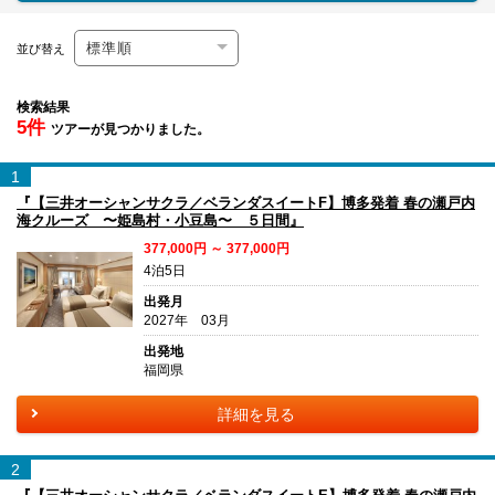
並び替え
検索結果
5件
ツアーが見つかりました。
1
『【三井オーシャンサクラ／ベランダスイートF】博多発着 春の瀬戸内
海クルーズ 〜姫島村・小豆島〜 ５日間』
377,000円 ～ 377,000円
4泊5日
出発月
2027年 03月
出発地
福岡県
詳細を見る
2