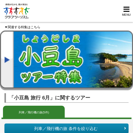
MENU
▼関連する特集はこちら
「小豆島 旅行 6月」に関するツアー
列車／飛行機の旅(5件)
列車／飛行機の旅 条件を絞り込む