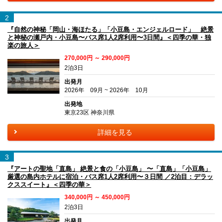
2
『自然の神秘「岡山・海ほたる」「小豆島・エンジェルロード」 絶景
と神秘の瀬戸内・小豆島〜バス席1人2席利用〜3日間』＜四季の華・独
楽の旅人＞
270,000円 ～ 290,000円
2泊3日
出発月
2026年 09月 ~ 2026年 10月
出発地
東京23区 神奈川県
詳細を見る
3
『アートの聖地「直島」 絶景と食の「小豆島」 〜「直島」「小豆島」
厳選の島内ホテルに宿泊・バス席1人2席利用〜３日間 ／2泊目：デラッ
クススイート』＜四季の華＞
340,000円 ～ 450,000円
2泊3日
出発月