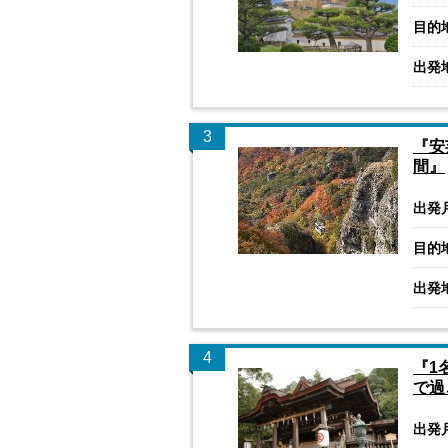
目的
出発
3
『安
間』
出発
目的
出発
4
『1
で過
出発