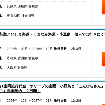
地
兵庫県 徳島県 香川県
地
東京23区 神奈川県
芸灘とびしま海道・しまなみ海道・小豆島 個人では行きにく
月
2026年 09月 ~ 2026年 12月
旅行日数
2泊3日
地
広島県 香川県 愛媛県
地
大阪府 兵庫県
名1室同旅行代金！オリーブの楽園・小豆島と「こんぴらさん
ごす年末年始 ２日間』
月
2026年 12月 ~ 2027年 01月
旅行日数
1泊2日