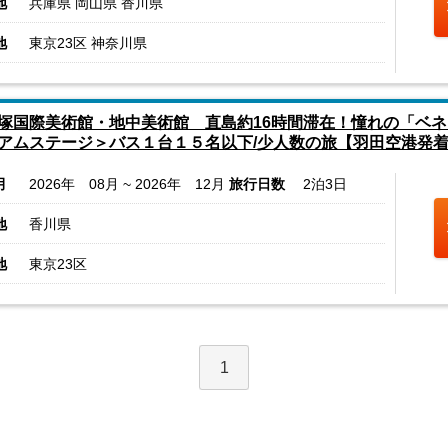
地
兵庫県 岡山県 香川県
地
東京23区 神奈川県
塚国際美術館・地中美術館 直島約16時間滞在！憧れの「ベ
アムステージ＞バス１台１５名以下/少人数の旅【羽田空港発
月
2026年 08月 ~ 2026年 12月
旅行日数
2泊3日
地
香川県
地
東京23区
1