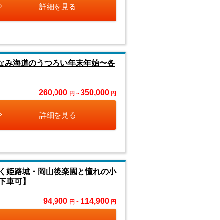
詳細を見る
まなみ海道のうつろい年末年始〜各
260,000
350,000
円 ~
円
詳細を見る
く姫路城・岡山後楽園と憧れの小
下車可】
94,900
114,900
円 ~
円