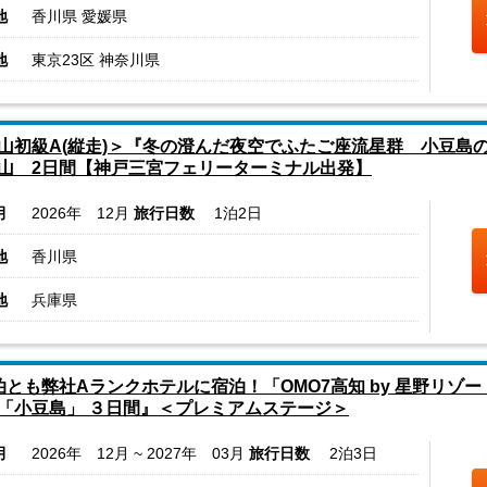
地
香川県 愛媛県
地
東京23区 神奈川県
山初級A(縦走)＞『冬の澄んだ夜空でふたご座流星群 小豆島
山 2日間【神戸三宮フェリーターミナル出発】
月
2026年 12月
旅行日数
1泊2日
地
香川県
地
兵庫県
泊とも弊社Aランクホテルに宿泊！「OMO7高知 by 星野リ
「小豆島」 ３日間』＜プレミアムステージ＞
月
2026年 12月 ~ 2027年 03月
旅行日数
2泊3日