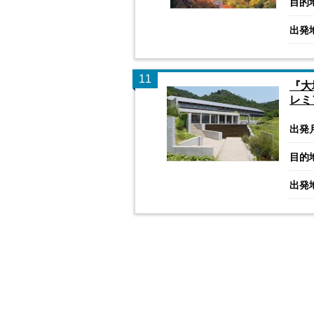
目的
出発
11
『大
レミ
出発
目的
出発