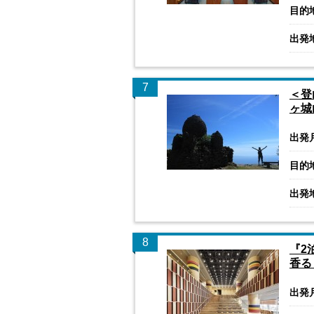
目的
出発
7
＜登
ヶ城
出発
目的
出発
8
『2
香る
出発