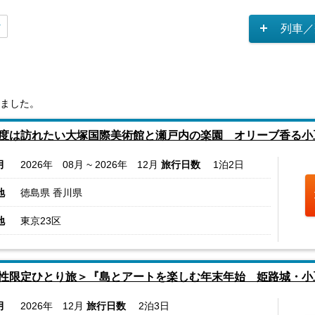
列車／
ました。
度は訪れたい大塚国際美術館と瀬戸内の楽園 オリーブ香る小
月
2026年 08月 ~ 2026年 12月
旅行日数
1泊2日
地
徳島県 香川県
地
東京23区
性限定ひとり旅＞『島とアートを楽しむ年末年始 姫路城・小
月
2026年 12月
旅行日数
2泊3日