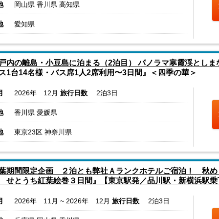
地
岡山県 香川県 高知県
地
愛知県
戸内の離島・小豆島に泊まる（2泊目） パノラマ寒霞渓とし
ス1台14名様・バス席1人2席利用〜3日間』＜四季の華＞
月
2026年 12月
旅行日数
2泊3日
地
香川県 愛媛県
地
東京23区 神奈川県
葉期間限定企画 ２泊とも弊社Ａランクホテルご宿泊！ 秋め
 せとうち紅葉絵巻３日間』【東京駅発／品川駅・新横浜駅乗
月
2026年 11月 ~ 2026年 12月
旅行日数
2泊3日