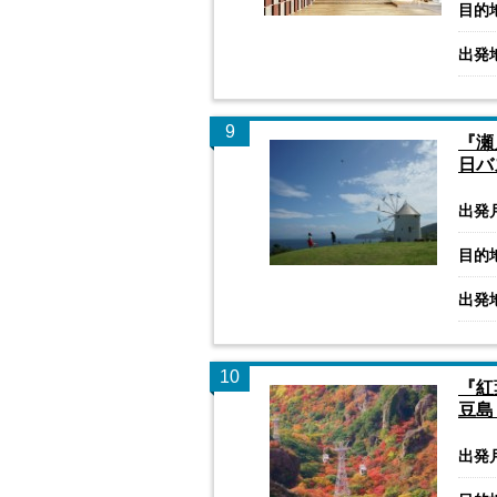
目的
出発
9
『瀬
日バ
出発
目的
出発
10
『紅
豆島
出発