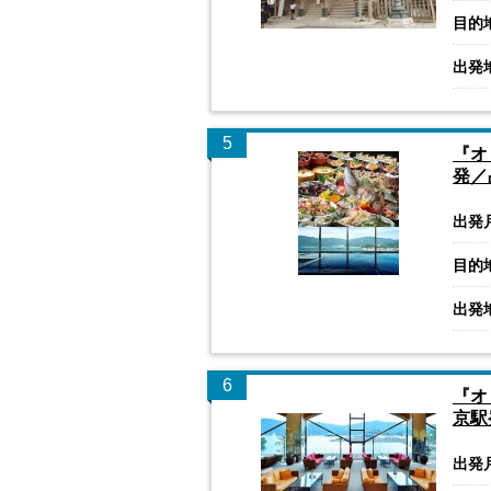
目的
出発
5
『オ
発／
出発
目的
出発
6
『オ
京駅
出発