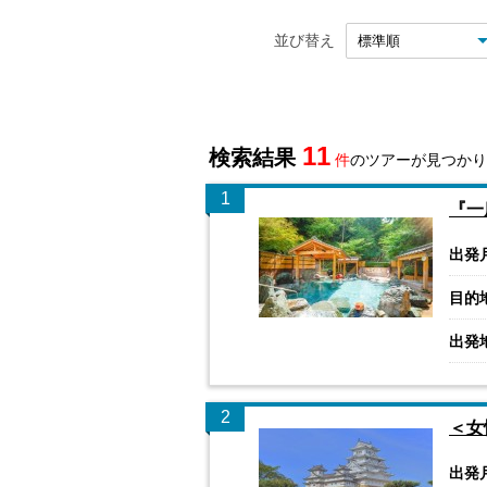
並び替え
11
検索結果
件
のツアーが見つかり
1
『一
出発
目的
出発
2
＜女
出発