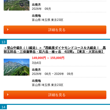
出発月
2026年 09月
出発地
富山県 埼玉県 東京23区
詳細を見る
13
＜登山中級B（！/縦走）＞『西銀座ダイヤモンドコースを大縦走！ 黒
部五郎岳・三俣蓮華岳・双六岳・槍ヶ岳 4日間』【東京・大宮出発】
149,000円 ～ 155,000円
3泊4日
出発月
2026年 08月 ~ 2026年 09月
出発地
富山県 埼玉県 東京23区
詳細を見る
14