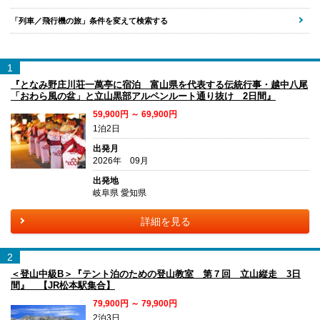
「列車／飛行機の旅」条件を変えて検索する
1
『となみ野庄川荘一萬亭に宿泊 富山県を代表する伝統行事・越中八尾
「おわら風の盆」と立山黒部アルペンルート通り抜け 2日間』
59,900円 ～ 69,900円
1泊2日
出発月
2026年 09月
出発地
岐阜県 愛知県
詳細を見る
2
＜登山中級B＞『テント泊のための登山教室 第７回 立山縦走 3日
間』 【JR松本駅集合】
79,900円 ～ 79,900円
2泊3日