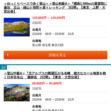
＜ゆっくりペースで歩く登山＞＜登山初級A＞『標高1,940mの展望宿に
連泊 立山・雄山と弥陀ヶ原トレッキング 3日間』【東京・上野・大
宮出発】
125,000円 ～ 125,000円
2泊3日
出発月
2026年 08月 ~ 2026年 10月
出発地
富山県 埼玉県 東京23区
詳細を見る
10
＜登山中級A＞『北アルプスの眺望広がる名峰 雄大なカール地形を抱
く日本百名山 薬師岳 2日間』【東京・大宮出発】
89,900円 ～ 95,900円
1泊2日
出発月
2026年 08月 ~ 2026年 10月
出発地
富山県 埼玉県 東京23区