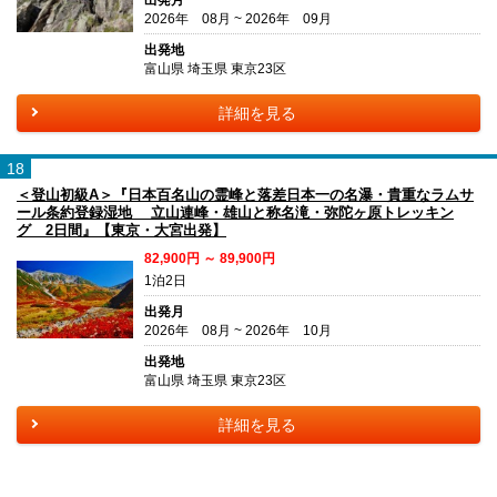
2026年 08月 ~ 2026年 09月
出発地
富山県 埼玉県 東京23区
詳細を見る
18
＜登山初級A＞『日本百名山の霊峰と落差日本一の名瀑・貴重なラムサ
ール条約登録湿地 立山連峰・雄山と称名滝・弥陀ヶ原トレッキン
グ 2日間』【東京・大宮出発】
82,900円 ～ 89,900円
1泊2日
出発月
2026年 08月 ~ 2026年 10月
出発地
富山県 埼玉県 東京23区
詳細を見る