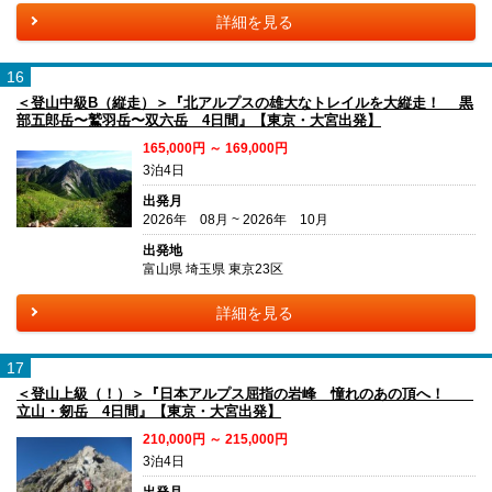
詳細を見る
16
＜登山中級B（縦走）＞『北アルプスの雄大なトレイルを大縦走！ 黒
部五郎岳〜鷲羽岳〜双六岳 4日間』【東京・大宮出発】
165,000円 ～ 169,000円
3泊4日
出発月
2026年 08月 ~ 2026年 10月
出発地
富山県 埼玉県 東京23区
詳細を見る
17
＜登山上級（！）＞『日本アルプス屈指の岩峰 憧れのあの頂へ！
立山・剱岳 4日間』【東京・大宮出発】
210,000円 ～ 215,000円
3泊4日
出発月