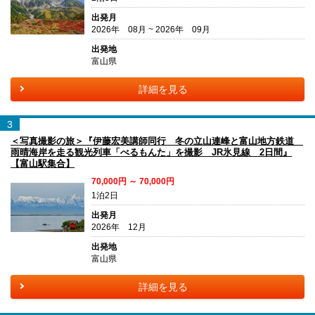
出発月
2026年 08月 ~ 2026年 09月
出発地
富山県
詳細を見る
3
＜写真撮影の旅＞『伊藤宏美講師同行 冬の立山連峰と富山地方鉄道
雨晴海岸を走る観光列車「べるもんた」を撮影 JR氷見線 2日間』
【富山駅集合】
70,000円 ～ 70,000円
1泊2日
出発月
2026年 12月
出発地
富山県
詳細を見る