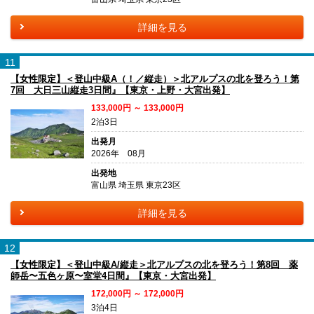
詳細を見る
11
【女性限定】＜登山中級A（！／縦走）＞北アルプスの北を登ろう！第
7回 大日三山縦走3日間』【東京・上野・大宮出発】
133,000円 ～ 133,000円
2泊3日
出発月
2026年 08月
出発地
富山県 埼玉県 東京23区
詳細を見る
12
【女性限定】＜登山中級A/縦走＞北アルプスの北を登ろう！第8回 薬
師岳〜五色ヶ原〜室堂4日間』【東京・大宮出発】
172,000円 ～ 172,000円
3泊4日