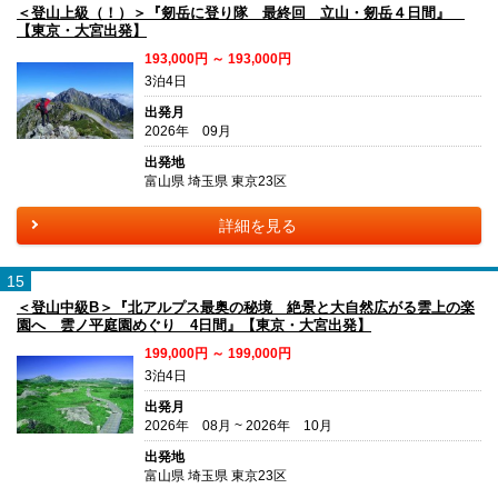
＜登山上級（！）＞『剱岳に登り隊 最終回 立山・剱岳４日間』
【東京・大宮出発】
193,000円 ～ 193,000円
3泊4日
出発月
2026年 09月
出発地
富山県 埼玉県 東京23区
詳細を見る
15
＜登山中級B＞『北アルプス最奥の秘境 絶景と大自然広がる雲上の楽
園へ 雲ノ平庭園めぐり 4日間』【東京・大宮出発】
199,000円 ～ 199,000円
3泊4日
出発月
2026年 08月 ~ 2026年 10月
出発地
富山県 埼玉県 東京23区