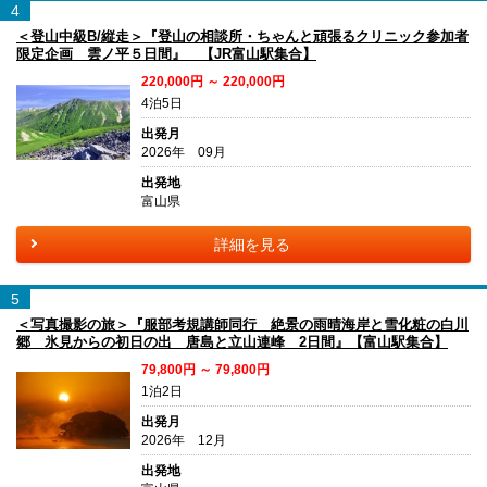
4
＜登山中級B/縦走＞『登山の相談所・ちゃんと頑張るクリニック参加者
限定企画 雲ノ平５日間』 【JR富山駅集合】
220,000円 ～ 220,000円
4泊5日
出発月
2026年 09月
出発地
富山県
詳細を見る
5
＜写真撮影の旅＞『服部考規講師同行 絶景の雨晴海岸と雪化粧の白川
郷 氷見からの初日の出 唐島と立山連峰 2日間』【富山駅集合】
79,800円 ～ 79,800円
1泊2日
出発月
2026年 12月
出発地