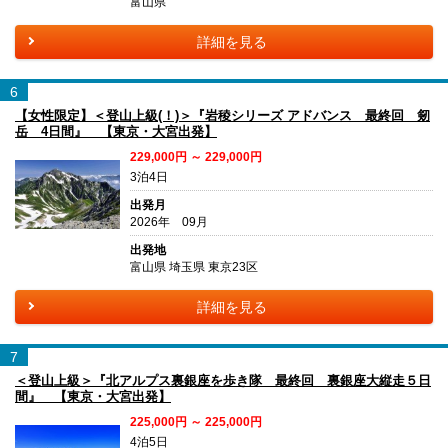
富山県
詳細を見る
6
【女性限定】＜登山上級(！)＞『岩稜シリーズ アドバンス 最終回 剱
岳 4日間』 【東京・大宮出発】
229,000円 ～ 229,000円
3泊4日
出発月
2026年 09月
出発地
富山県 埼玉県 東京23区
詳細を見る
7
＜登山上級＞『北アルプス裏銀座を歩き隊 最終回 裏銀座大縦走５日
間』 【東京・大宮出発】
225,000円 ～ 225,000円
4泊5日