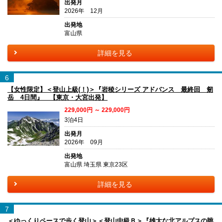
出発月
2026年 12月
出発地
富山県
詳細を見る
6
【女性限定】＜登山上級(！)＞『岩稜シリーズ アドバンス 最終回 剱
岳 4日間』 【東京・大宮出発】
229,000円 ～ 229,000円
3泊4日
出発月
2026年 09月
出発地
富山県 埼玉県 東京23区
詳細を見る
7
＜ゆっくりペースで歩く登山＞＜登山中級Ｂ＞『雄大な北アルプスの眺