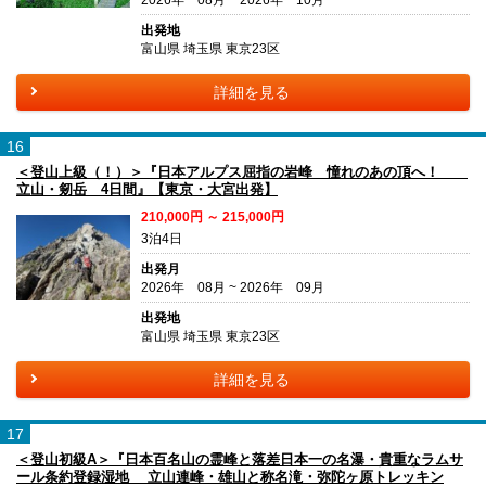
出発地
富山県 埼玉県 東京23区
詳細を見る
16
＜登山上級（！）＞『日本アルプス屈指の岩峰 憧れのあの頂へ！
立山・剱岳 4日間』【東京・大宮出発】
210,000円 ～ 215,000円
3泊4日
出発月
2026年 08月 ~ 2026年 09月
出発地
富山県 埼玉県 東京23区
詳細を見る
17
＜登山初級A＞『日本百名山の霊峰と落差日本一の名瀑・貴重なラムサ
ール条約登録湿地 立山連峰・雄山と称名滝・弥陀ヶ原トレッキン