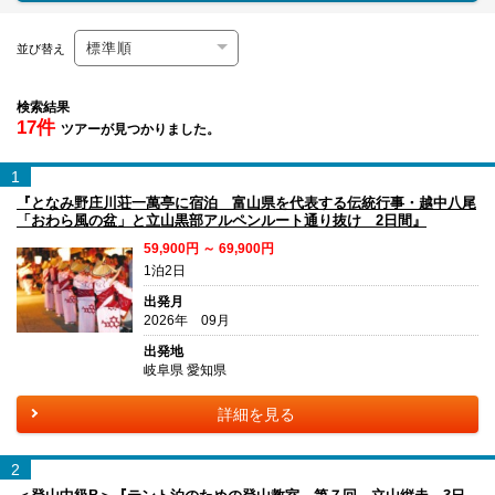
並び替え
検索結果
17件
ツアーが見つかりました。
1
『となみ野庄川荘一萬亭に宿泊 富山県を代表する伝統行事・越中八尾
「おわら風の盆」と立山黒部アルペンルート通り抜け 2日間』
59,900円 ～ 69,900円
1泊2日
出発月
2026年 09月
出発地
岐阜県 愛知県
詳細を見る
2