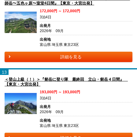
師岳〜五色ヶ原〜室堂4日間』【東京・大宮出発】
172,000円 ～ 172,000円
3泊4日
出発月
2026年 09月
出発地
富山県 埼玉県 東京23区
詳細を見る
13
＜登山上級（！）＞『剱岳に登り隊 最終回 立山・剱岳４日間』
【東京・大宮出発】
193,000円 ～ 193,000円
3泊4日
出発月
2026年 09月
出発地
富山県 埼玉県 東京23区