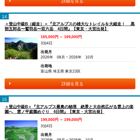
詳細を見る
14
＜登山中級B（縦走）＞『北アルプスの雄大なトレイルを大縦走！ 黒
部五郎岳〜鷲羽岳〜双六岳 4日間』【東京・大宮出発】
165,000円 ～ 169,000円
3泊4日
出発月
2026年 08月 ~ 2026年 10月
出発地
富山県 埼玉県 東京23区
詳細を見る
15
＜登山中級B＞『北アルプス最奥の秘境 絶景と大自然広がる雲上の楽
園へ 雲ノ平庭園めぐり 4日間』【東京・大宮出発】
199,000円 ～ 199,000円
3泊4日
出発月
2026年 08月 ~ 2026年 10月