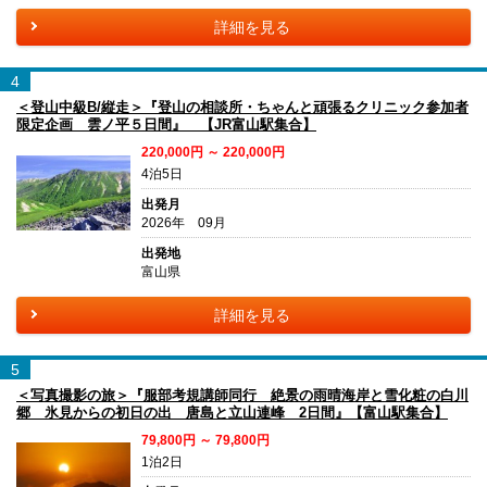
詳細を見る
4
＜登山中級B/縦走＞『登山の相談所・ちゃんと頑張るクリニック参加者
限定企画 雲ノ平５日間』 【JR富山駅集合】
220,000円 ～ 220,000円
4泊5日
出発月
2026年 09月
出発地
富山県
詳細を見る
5
＜写真撮影の旅＞『服部考規講師同行 絶景の雨晴海岸と雪化粧の白川
郷 氷見からの初日の出 唐島と立山連峰 2日間』【富山駅集合】
79,800円 ～ 79,800円
1泊2日