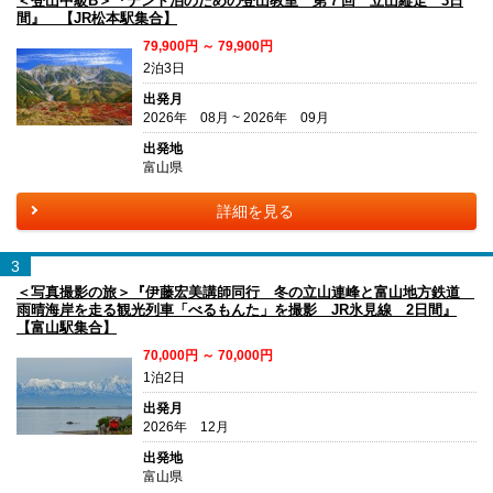
＜登山中級B＞『テント泊のための登山教室 第７回 立山縦走 3日
間』 【JR松本駅集合】
79,900円 ～ 79,900円
2泊3日
出発月
2026年 08月 ~ 2026年 09月
出発地
富山県
詳細を見る
3
＜写真撮影の旅＞『伊藤宏美講師同行 冬の立山連峰と富山地方鉄道
雨晴海岸を走る観光列車「べるもんた」を撮影 JR氷見線 2日間』
【富山駅集合】
70,000円 ～ 70,000円
1泊2日
出発月
2026年 12月
出発地
富山県