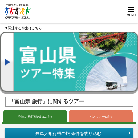
MENU
▼関連する特集はこちら
「富山県 旅行」に関するツアー
列車／飛行機の旅(17件)
バスツアー(3件)
列車／飛行機の旅 条件を絞り込む