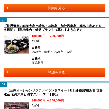
詳細を見る
25
『世界遺産の奄美大島と請島・与路島・加計呂麻島 秘島３島めぐり
６日間』【現地集合・解散プラン】＜暮らすような旅＞
180,000円 ～ 220,000円
5泊6日
出発月
2026年 09月 ~ 2026年 12月
出発地
鹿児島県
詳細を見る
26
『【三井オーシャンサクラ／ベランダスイートE】那覇発/横浜着 世界
遺産 奄美大島と清水クルーズ ５日間』
346,000円 ～ 346,000円
4泊5日