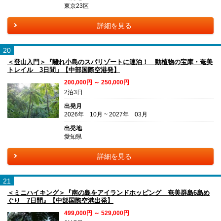
東京23区
詳細を見る
20
＜登山入門＞『離れ小島のスパリゾートに連泊！ 動植物の宝庫・奄美
トレイル 3日間」【中部国際空港発】
200,000円 ～ 250,000円
2泊3日
出発月
2026年 10月 ~ 2027年 03月
出発地
愛知県
詳細を見る
21
＜ミニハイキング＞『南の島をアイランドホッピング 奄美群島6島め
ぐり 7日間』【中部国際空港出発】
499,000円 ～ 529,000円