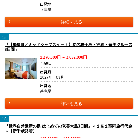
出発地
兵庫県
詳細を見る
15
『【飛鳥III／ミッドシップスイート】春の種子島・沖縄・奄美クルーズ
8日間』
1,270,000円 ～ 2,032,000円
7泊8日
出発月
2027年 03月
出発地
兵庫県
詳細を見る
16
『世界自然遺産の島 はじめての奄美大島3日間』＜１名１室同旅行代金
＞【新千歳発着】