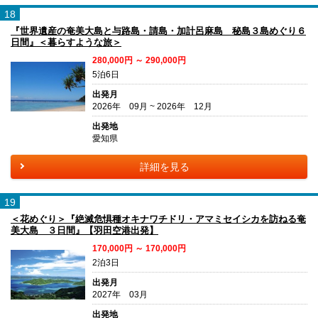
18
『世界遺産の奄美大島と与路島・請島・加計呂麻島 秘島３島めぐり６
日間』＜暮らすような旅＞
280,000円 ～ 290,000円
5泊6日
出発月
2026年 09月 ~ 2026年 12月
出発地
愛知県
詳細を見る
19
＜花めぐり＞『絶滅危惧種オキナワチドリ・アマミセイシカを訪ねる奄
美大島 ３日間』【羽田空港出発】
170,000円 ～ 170,000円
2泊3日
出発月
2027年 03月
出発地