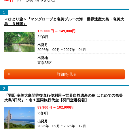
1
＜ひとり旅＞『マングローブと奄美ブルーの海 世界遺産の島・奄美大
島 ３日間』
139,000円 ～ 149,000円
2泊3日
出発月
2026年 09月 ~ 2027年 04月
出発地
東京23区
詳細を見る
2
『羽田-奄美大島間往復直行便利用〜世界自然遺産の島 はじめての奄美
大島3日間』１名１室同旅行代金【羽田空港発着】
89,900円 ～ 102,900円
2泊3日
出発月
2026年 09月 ~ 2026年 12月