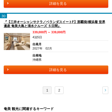
詳細を見る
30
『【三井オーシャンサクラ／ベランダスイートF】那覇発/横浜着 世界
遺産 奄美大島と清水クルーズ ５日間』
339,000円 ～ 339,000円
4泊5日
出発月
2027年 02月
出発地
沖縄県
詳細を見る
1
2
次
奄美 観光に関連するキーワード