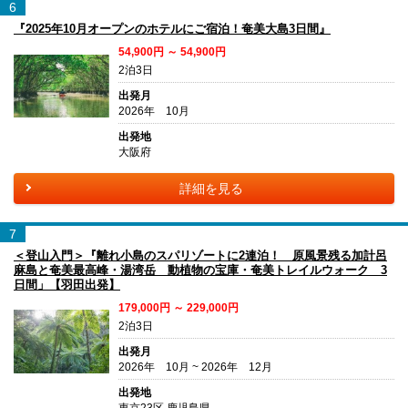
6
『2025年10月オープンのホテルにご宿泊！奄美大島3日間』
54,900円 ～ 54,900円
2泊3日
出発月
2026年 10月
出発地
大阪府
詳細を見る
7
＜登山入門＞『離れ小島のスパリゾートに2連泊！ 原風景残る加計呂
麻島と奄美最高峰・湯湾岳 動植物の宝庫・奄美トレイルウォーク 3
日間」【羽田出発】
179,000円 ～ 229,000円
2泊3日
出発月
2026年 10月 ~ 2026年 12月
出発地
東京23区 鹿児島県