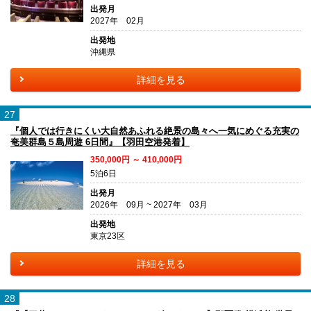
出発月
2027年 02月
出発地
沖縄県
詳細を見る
27
『個人では行きにくい大自然あふれる絶景の島々へ一気にめぐる充実の
奄美群島５島周遊 6日間』【羽田空港発着】
350,000円 ～ 410,000円
5泊6日
出発月
2026年 09月 ~ 2027年 03月
出発地
東京23区
詳細を見る
28