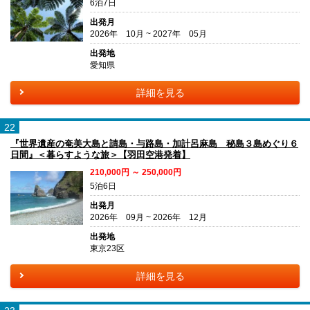
6泊7日
出発月
2026年 10月 ~ 2027年 05月
出発地
愛知県
詳細を見る
22
『世界遺産の奄美大島と請島・与路島・加計呂麻島 秘島３島めぐり６
日間』＜暮らすような旅＞【羽田空港発着】
210,000円 ～ 250,000円
5泊6日
出発月
2026年 09月 ~ 2026年 12月
出発地
東京23区
詳細を見る