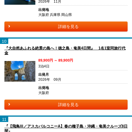
2026年 11月
出発地
大阪府 兵庫県 岡山県
詳細を見る
10
『大自然あふれる絶景の島へ！徳之島・奄美4日間』 1名1室同旅行代
金
89,900円 ～ 89,900円
3泊4日
出発月
2026年 09月
出発地
大阪府
詳細を見る
11
『【飛鳥III／アスカバルコニーA】春の種子島・沖縄・奄美クルーズ8日
間』