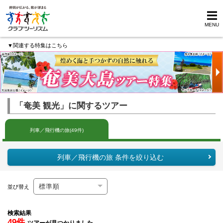
MENU
▼関連する特集はこちら
「奄美 観光」に関するツアー
列車／飛行機の旅(49件)
列車／飛行機の旅 条件を絞り込む
並び替え
検索結果
49件
ツアーが見つかりました。