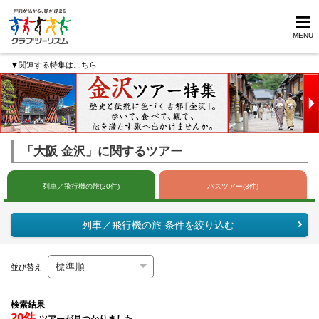
MENU
▼関連する特集はこちら
「大阪 金沢」に関するツアー
列車／飛行機の旅(20件)
バスツアー(3件)
列車／飛行機の旅 条件を絞り込む
並び替え
検索結果
20件
ツアーが見つかりました。