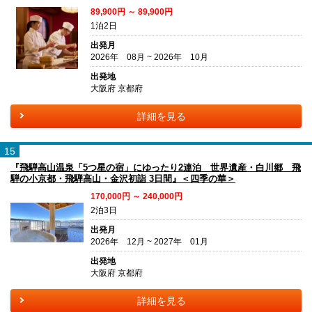
89,900円 ～ 89,900円
1泊2日
出発月
2026年 08月 ~ 2026年 10月
出発地
大阪府 京都府
詳細を見る
15
『飛騨高山温泉「5つ星の宿」にゆったり2連泊 世界遺産・白川郷 飛
騨の小京都・飛騨高山・金沢初詣 3日間』＜四季の華＞
170,000円 ～ 240,000円
2泊3日
出発月
2026年 12月 ~ 2027年 01月
出発地
大阪府 京都府
詳細を見る