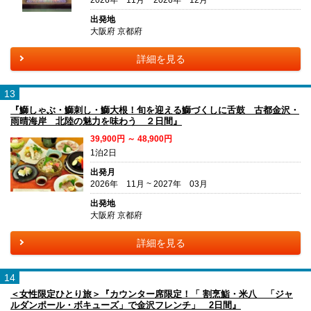
出発地
大阪府 京都府
詳細を見る
13
『鰤しゃぶ・鰤刺し・鰤大根！旬を迎える鰤づくしに舌鼓 古都金沢・
雨晴海岸 北陸の魅力を味わう ２日間』
39,900円 ～ 48,900円
1泊2日
出発月
2026年 11月 ~ 2027年 03月
出発地
大阪府 京都府
詳細を見る
14
＜女性限定ひとり旅＞『カウンター席限定！「 割烹鮨・米八 「ジャ
ルダンポール・ボキューズ」で金沢フレンチ」 2日間』