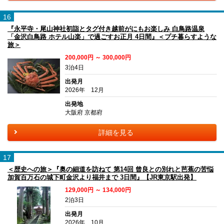
16
『永平寺・尾山神社初詣とタグ付き越前がにもお楽しみ 白鳥路温泉
「金沢白鳥路 ホテル山楽」で過ごすお正月 4日間』＜プチ暮らすような
旅＞
200,000円 ～ 300,000円
3泊4日
出発月
2026年 12月
出発地
大阪府 京都府
詳細を見る
17
＜歴史への旅＞『奥の細道を訪ねて 第14回 曾良との別れと芭蕉の苦悩
加賀百万石の城下町金沢より福井まで 3日間』【JR東京駅出発】
129,000円 ～ 134,000円
2泊3日
出発月
2026年 10月