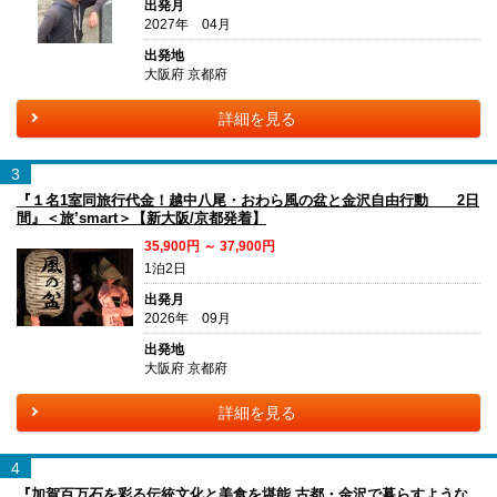
出発月
2027年 04月
出発地
大阪府 京都府
詳細を見る
3
『１名1室同旅行代金！越中八尾・おわら風の盆と金沢自由行動 2日
間』＜旅’smart＞【新大阪/京都発着】
35,900円 ～ 37,900円
1泊2日
出発月
2026年 09月
出発地
大阪府 京都府
詳細を見る
4
『加賀百万石を彩る伝統文化と美食を堪能 古都・金沢で暮らすような