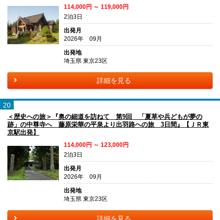
114,000円 ～ 119,000円
2泊3日
出発月
2026年 09月
出発地
埼玉県 東京23区
詳細を見る
20
＜歴史への旅＞『奥の細道を訪ねて 第9回 「夏草や兵どもが夢の
跡」の中尊寺へ 藤原栄華の平泉より出羽路への旅 3日間』【ＪＲ東
京駅出発】
114,000円 ～ 123,000円
2泊3日
出発月
2026年 09月
出発地
埼玉県 東京23区
詳細を見る