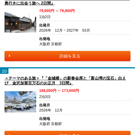
奥行きに出会う旅へ 2日間』
79,900円 ～ 79,900円
1泊2日
出発月
2026年 12月 ~ 2027年 03月
出発地
大阪府 京都府
詳細を見る
10
＜テーマのある旅＞『「金城楼」の新春会席と「富山湾の宝石」白え
び 金沢加賀百万石のお正月 3日間』
168,000円 ～ 173,000円
2泊3日
出発月
2026年 12月
出発地
大阪府 京都府