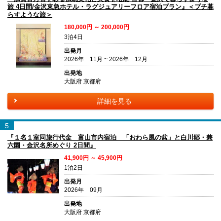
旅 4日間/金沢東急ホテル・ラグジュアリーフロア宿泊プラン』＜プチ暮
らすような旅＞
180,000円 ～ 200,000円
3泊4日
出発月
2026年 11月 ~ 2026年 12月
出発地
大阪府 京都府
詳細を見る
5
『１名１室同旅行代金 富山市内宿泊 「おわら風の盆」と白川郷・兼
六園・金沢名所めぐり 2日間』
41,900円 ～ 45,900円
1泊2日
出発月
2026年 09月
出発地
大阪府 京都府