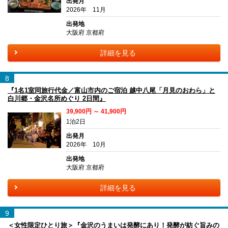
出発月
2026年 11月
出発地
大阪府 京都府
詳細を見る
8
『1名1室同旅行代金／富山市内のご宿泊 越中八尾「月見のおわら」と
白川郷・金沢名所めぐり 2日間』
39,900円 ～ 41,900円
1泊2日
出発月
2026年 10月
出発地
大阪府 京都府
詳細を見る
9
＜女性限定ひとり旅＞『金沢のうまいは発酵にあり！発酵が紡ぐ旨みの