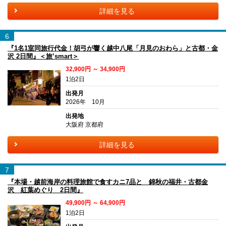
詳細を見る
6
『1名1室同旅行代金！胡弓が響く越中八尾「月見のおわら」と古都・金
沢 2日間』＜旅’smart＞
32,900円 ～ 34,900円
1泊2日
出発月
2026年 10月
出発地
大阪府 京都府
詳細を見る
7
『本場・越前海岸の料理旅館で食すカニ7品と 錦秋の福井・古都金
沢 紅葉めぐり 2日間』
49,900円 ～ 64,900円
1泊2日