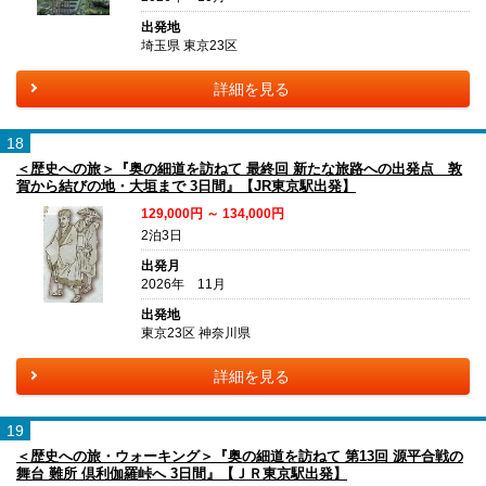
出発地
埼玉県 東京23区
詳細を見る
18
＜歴史への旅＞『奥の細道を訪ねて 最終回 新たな旅路への出発点 敦
賀から結びの地・大垣まで 3日間』【JR東京駅出発】
129,000円 ～ 134,000円
2泊3日
出発月
2026年 11月
出発地
東京23区 神奈川県
詳細を見る
19
＜歴史への旅・ウォーキング＞『奥の細道を訪ねて 第13回 源平合戦の
舞台 難所 倶利伽羅峠へ 3日間』【ＪＲ東京駅出発】