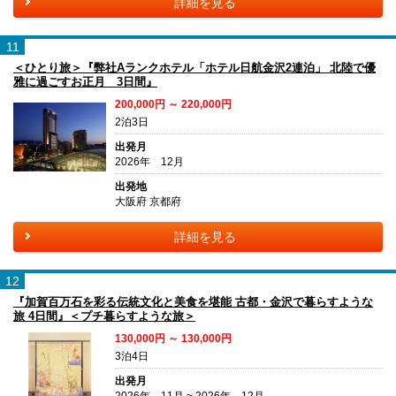
詳細を見る
11
＜ひとり旅＞『弊社Aランクホテル「ホテル日航金沢2連泊」 北陸で優
雅に過ごすお正月 3日間』
200,000円 ～ 220,000円
2泊3日
出発月
2026年 12月
出発地
大阪府 京都府
詳細を見る
12
『加賀百万石を彩る伝統文化と美食を堪能 古都・金沢で暮らすような
旅 4日間』＜プチ暮らすような旅＞
130,000円 ～ 130,000円
3泊4日
出発月
2026年 11月 ~ 2026年 12月