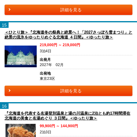
詳細を見る
15
＜ひとり旅＞『北海道冬の祭典と絶景へ！「2027さっぽろ雪まつり」と
絶景の流氷をゆったりめぐる北海道 ４日間』＜ゆったり旅＞
219,000円 ～ 219,000円
3泊4日
出発月
2027年 02月
出発地
東京23区
詳細を見る
16
『北海道を代表する名湯登別温泉と湯の川温泉に2泊とも約17時間滞在
北海道の美食と名湯めぐり ３日間』＜ゆったり旅＞
99,900円 ～ 144,900円
2泊3日