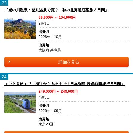
23
『湯の川温泉・登別温泉で寛ぐ 秋の北海道紅葉旅３日間』
69,900円 ～ 104,900円
2泊3日
出発月
2026年 10月
出発地
大阪府 兵庫県
詳細を見る
24
＜ひとり旅＞『北海道から九州まで！日本列島 鉄道縦断紀行 5日間』
249,000円 ～ 249,000円
4泊5日
出発月
2026年 09月
出発地
東京23区