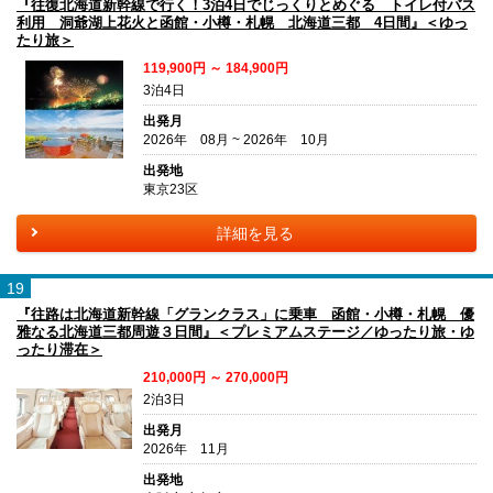
『往復北海道新幹線で行く！3泊4日でじっくりとめぐる トイレ付バス
利用 洞爺湖上花火と函館・小樽・札幌 北海道三都 4日間』＜ゆっ
たり旅＞
119,900円 ～ 184,900円
3泊4日
出発月
2026年 08月 ~ 2026年 10月
出発地
東京23区
詳細を見る
19
『往路は北海道新幹線「グランクラス」に乗車 函館・小樽・札幌 優
雅なる北海道三都周遊３日間』＜プレミアムステージ／ゆったり旅・ゆ
ったり滞在＞
210,000円 ～ 270,000円
2泊3日
出発月
2026年 11月
出発地