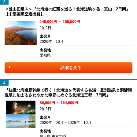
3
＜登山初級Ａ＞『北海道の紅葉を巡る！北海道駒ヶ岳・恵山 2日間』
【中部国際空港出発】
145,000円 ～ 155,000円
1泊2日
出発月
2026年 10月
出発地
愛知県
詳細を見る
4
『往復北海道新幹線で行く！北海道を代表する名湯 登別温泉と洞爺湖
温泉に泊まるさわやかな季節にめぐる北海道三都 3日間』
89,900円 ～ 164,900円
2泊3日
出発月
2026年 08月 ~ 2026年 10月
出発地
埼玉県 東京23区