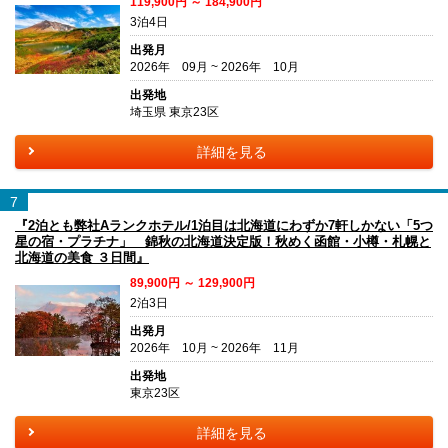
119,900円 ～ 184,900円
3泊4日
出発月
2026年 09月 ~ 2026年 10月
出発地
埼玉県 東京23区
詳細を見る
7
『2泊とも弊社Aランクホテル/1泊目は北海道にわずか7軒しかない「5つ
星の宿・プラチナ」 錦秋の北海道決定版！秋めく函館・小樽・札幌と
北海道の美食 ３日間』
89,900円 ～ 129,900円
2泊3日
出発月
2026年 10月 ~ 2026年 11月
出発地
東京23区
詳細を見る