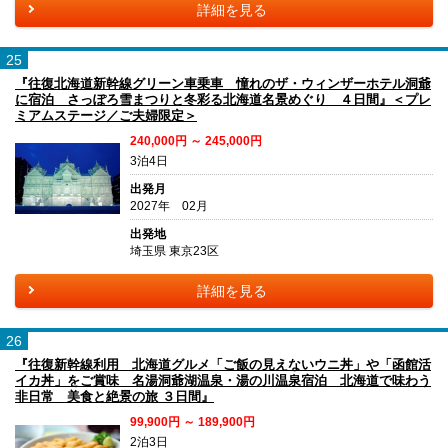
詳細を見る
25
『往復北海道新幹線グリーン車乗車 憧れのザ・ウィンザーホテル洞爺
に宿泊 さっぽろ雪まつりと冬彩る北海道名景めぐり ４日間』＜プレ
ミアムステージ／ご夫婦限定＞
240,000円 ～ 245,000円
3泊4日
出発月
2027年 02月
出発地
埼玉県 東京23区
詳細を見る
26
『往復新幹線利用 北海道グルメ「ご飯の見えないウニ丼」や「函館活
イカ丼」をご賞味 名湯洞爺湖温泉・湯の川温泉宿泊 北海道で味わう
非日常 美食と絶景の旅 ３日間』
99,900円 ～ 189,900円
2泊3日