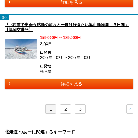
詳細を見る
30
『北海道で出会う感動の流氷と一度は行きたい旭山動物園 ３日間』
【福岡空港発】
159,000円 ～ 189,000円
2泊3日
出発月
2027年 02月 ~ 2027年 03月
出発地
福岡県
詳細を見る
1
2
3
次
北海道 つあーに関連するキーワード