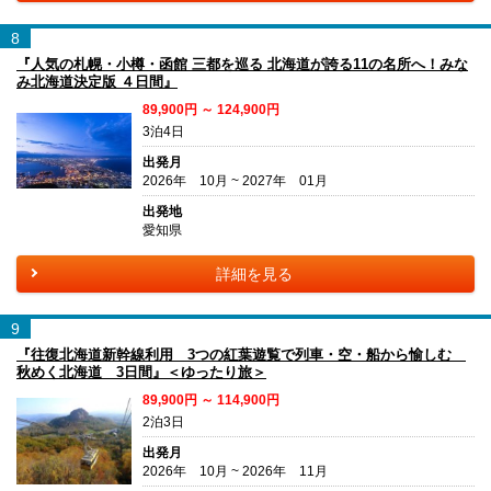
8
『人気の札幌・小樽・函館 三都を巡る 北海道が誇る11の名所へ！みな
み北海道決定版 ４日間』
89,900円 ～ 124,900円
3泊4日
出発月
2026年 10月 ~ 2027年 01月
出発地
愛知県
詳細を見る
9
『往復北海道新幹線利用 3つの紅葉遊覧で列車・空・船から愉しむ
秋めく北海道 3日間』＜ゆったり旅＞
89,900円 ～ 114,900円
2泊3日
出発月
2026年 10月 ~ 2026年 11月