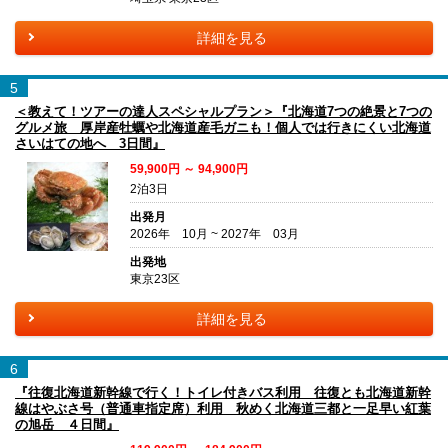
詳細を見る
5
＜教えて！ツアーの達人スペシャルプラン＞『北海道7つの絶景と7つの
グルメ旅 厚岸産牡蠣や北海道産毛ガニも！個人では行きにくい北海道
さいはての地へ 3日間』
59,900円 ～ 94,900円
2泊3日
出発月
2026年 10月 ~ 2027年 03月
出発地
東京23区
詳細を見る
6
『往復北海道新幹線で行く！トイレ付きバス利用 往復とも北海道新幹
線はやぶさ号（普通車指定席）利用 秋めく北海道三都と一足早い紅葉
の旭岳 ４日間』