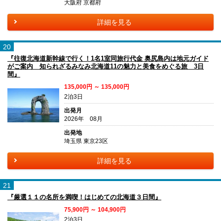
大阪府 京都府
詳細を見る
20
『往復北海道新幹線で行く！1名1室同旅行代金 奥尻島内は地元ガイド
がご案内 知られざるみなみ北海道11の魅力と美食をめぐる旅 3日
間』
135,000円 ～ 135,000円
2泊3日
出発月
2026年 08月
出発地
埼玉県 東京23区
詳細を見る
21
『厳選１１の名所を満喫！はじめての北海道３日間』
75,900円 ～ 104,900円
2泊3日