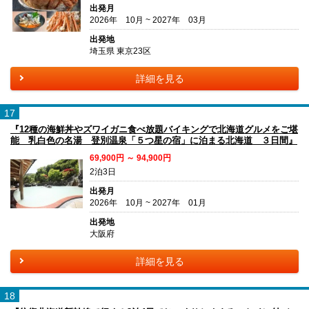
出発月
2026年 10月 ~ 2027年 03月
出発地
埼玉県 東京23区
詳細を見る
17
『12種の海鮮丼やズワイガニ食べ放題バイキングで北海道グルメをご堪
能 乳白色の名湯 登別温泉「５つ星の宿」に泊まる北海道 ３日間』
69,900円 ～ 94,900円
2泊3日
出発月
2026年 10月 ~ 2027年 01月
出発地
大阪府
詳細を見る
18