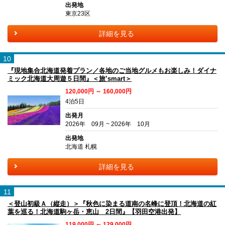
出発地
東京23区
詳細を見る
10
『現地集合北海道発着プラン／各地のご当地グルメもお楽しみ！ダイナ
ミック北海道大周遊５日間』＜旅’smart＞
120,000円 ～ 160,000円
4泊5日
出発月
2026年 09月 ~ 2026年 10月
出発地
北海道 札幌
詳細を見る
11
＜登山初級Ａ（縦走）＞『秋色に染まる道南の名峰に登頂！北海道の紅
葉を巡る！北海道駒ヶ岳・恵山 2日間』【羽田空港出発】
119,000円 ～ 129,000円