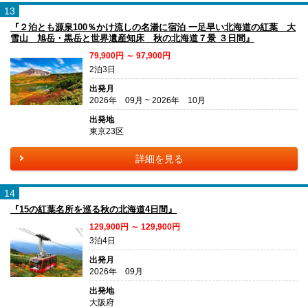
13
『２泊とも源泉100％かけ流しの名湯に宿泊 一足早い北海道の紅葉 大
雪山 旭岳・黒岳と世界遺産知床 秋の北海道７景 ３日間』
79,900円 ～ 97,900円
2泊3日
出発月
2026年 09月 ~ 2026年 10月
出発地
東京23区
詳細を見る
14
『15の紅葉名所を巡る秋の北海道4日間』
129,900円 ～ 129,900円
3泊4日
出発月
2026年 09月
出発地
大阪府