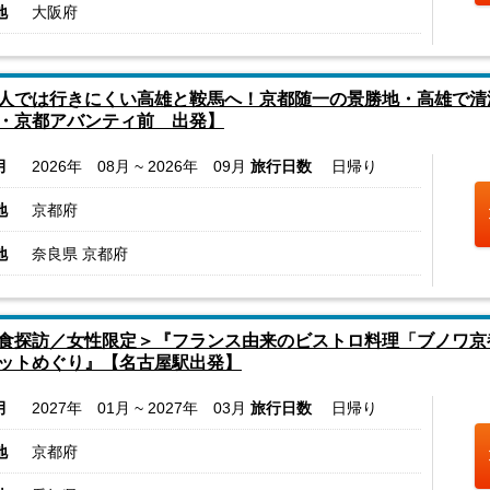
地
大阪府
人では行きにくい高雄と鞍馬へ！京都随一の景勝地・高雄で清
・京都アバンティ前 出発】
月
2026年 08月 ~ 2026年 09月
旅行日数
日帰り
地
京都府
地
奈良県 京都府
食探訪／女性限定＞『フランス由来のビストロ料理「ブノワ京
ットめぐり』【名古屋駅出発】
月
2027年 01月 ~ 2027年 03月
旅行日数
日帰り
地
京都府