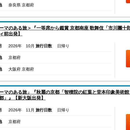
地
奈良県 京都府
ーマのある旅＞『一等席から鑑賞 京都南座 歌舞伎「市川團十
ィ前出発】
月
2026年 10月
旅行日数
日帰り
地
京都府
地
大阪府 京都府
ーマのある旅」『秋麗の京都「智積院の紅葉と堂本印象美術館
都」』【新大阪出発】
月
2026年 11月
旅行日数
日帰り
地
京都府