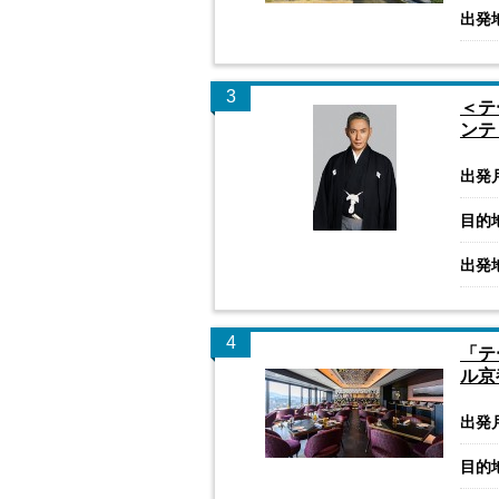
出発
3
＜テ
ンテ
出発
目的
出発
4
「テ
ル京
出発
目的