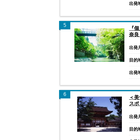
出発
5
『個
奈良
出発
目的
出発
6
＜美
スポ
出発
目的