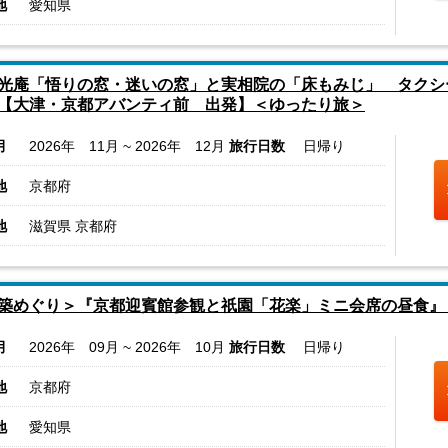
地
愛知県
光庵「悟りの窓・迷いの窓」と実相院の「床もみじ」 タクシ
【大津・京都アバンティ前 出発】＜ゆったり旅＞
月
2026年 11月 ~ 2026年 12月
旅行日数
日帰り
地
京都府
地
滋賀県 京都府
築めぐり＞『京都迎賓館参観と祇園「花楽」ミニ会席の昼食』
月
2026年 09月 ~ 2026年 10月
旅行日数
日帰り
地
京都府
地
愛知県