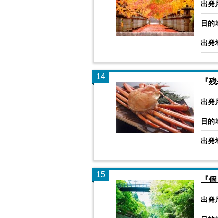
出発
目的
出発
14
『残
出発
目的
出発
15
『個
出発