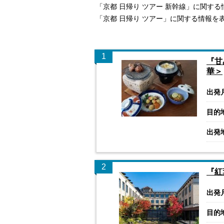
「京都 日帰り ツアー 新幹線」に関す
「京都 日帰り ツアー」に関する情報を
1
『甘
華＞
出発
目的
出発
2
『紅
出発
目的