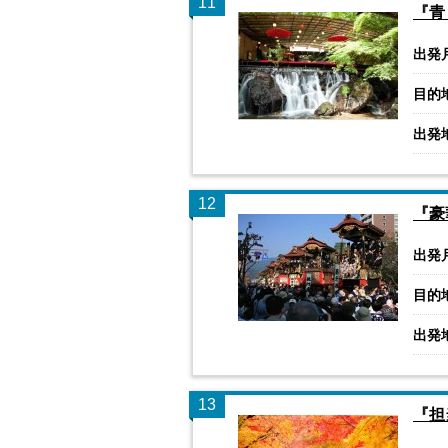
11
『青
出発
目的
出発
12
『豪
出発
目的
出発
13
『担