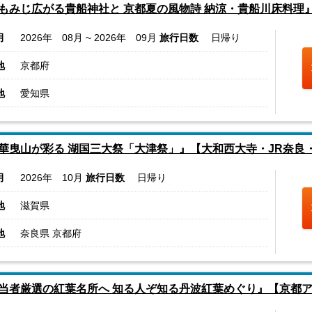
もみじ広がる貴船神社と 京都夏の風物詩 納涼・貴船川床料理
月
2026年 08月 ~ 2026年 09月
旅行日数
日帰り
地
京都府
地
愛知県
華曳山が彩る 湖国三大祭「大津祭」』【大和西大寺・JR奈良
月
2026年 10月
旅行日数
日帰り
地
滋賀県
地
奈良県 京都府
当者厳選の紅葉名所へ 知る人ぞ知る丹波紅葉めぐり』【京都