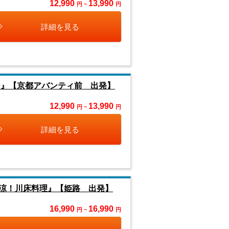
12,990
13,990
円 ~
円
詳細を見る
ー』【京都アバンティ前 出発】
12,990
13,990
円 ~
円
詳細を見る
涼！川床料理』【姫路 出発】
16,990
16,990
円 ~
円