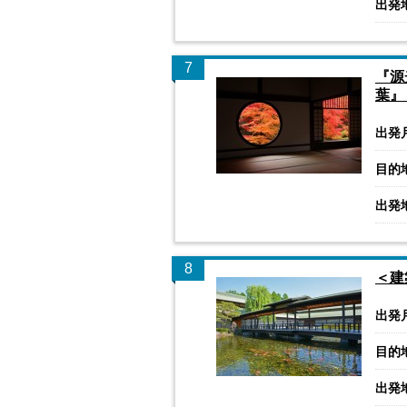
出発
7
『源
葉』
出発
目的
出発
8
＜建
出発
目的
出発