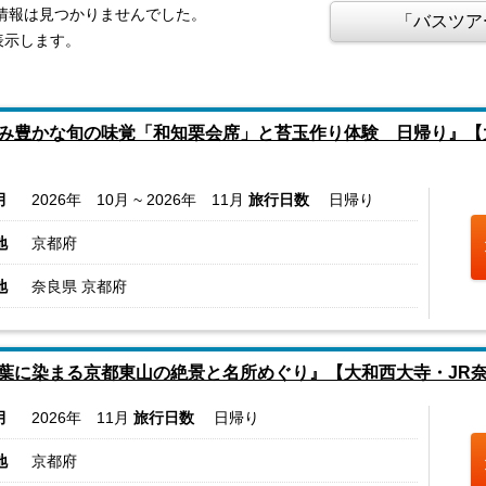
る情報は見つかりませんでした。
「バスツア
表示します。
み豊かな旬の味覚「和知栗会席」と苔玉作り体験 日帰り』【
月
2026年 10月 ~ 2026年 11月
旅行日数
日帰り
地
京都府
地
奈良県 京都府
葉に染まる京都東山の絶景と名所めぐり』【大和西大寺・JR
月
2026年 11月
旅行日数
日帰り
地
京都府