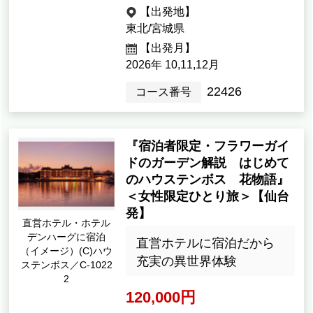
【出発地】
東北/宮城県
【出発月】
2026年 10,11,12月
22426
コース番号
『宿泊者限定・フラワーガイ
ドのガーデン解説 はじめて
のハウステンボス 花物語』
＜女性限定ひとり旅＞【仙台
発】
直営ホテル・ホテル
デンハーグに宿泊
直営ホテルに宿泊だから
（イメージ）(C)ハウ
充実の異世界体験
ステンボス／C-1022
2
120,000円