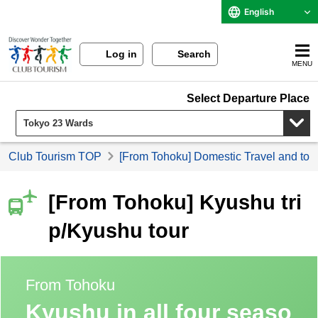
English
Log in
Search
MENU
Select Departure Place
Club Tourism TOP
[From Tohoku] Domestic Travel and tou
[From Tohoku] Kyushu tri
p/Kyushu tour
From Tohoku
Kyushu in all four seaso