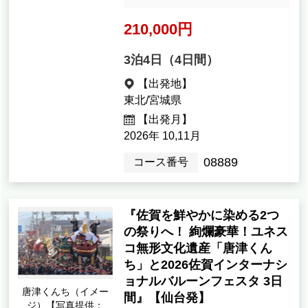
210,000円
3泊4日（4日間）
【出発地】
東北/宮城県
【出発月】
2026年 10,11月
08889
コース番号
『佐賀を鮮やかに染める2つ
の祭りへ！ 絢爛豪華！ユネス
コ無形文化遺産「唐津くん
ち」と2026佐賀インターナシ
ョナルバルーンフェスタ 3日
唐津くんち（イメー
間』【仙台発】
ジ）【写真提供：