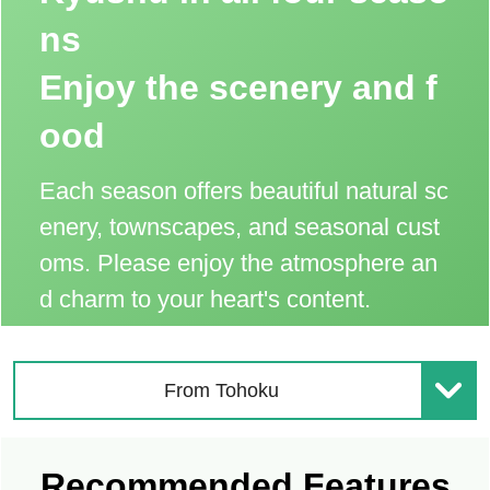
ns
Enjoy the scenery and f
ood
Each season offers beautiful natural sc
enery, townscapes, and seasonal cust
oms. Please enjoy the atmosphere an
d charm to your heart's content.
From Tohoku
Recommended Features