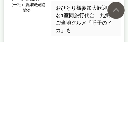
（一社）唐津観光協
おひとり様参加大歓迎！1
協会
名1室同旅行代金 九州の
ご当地グルメ「呼子のイ
カ」も
149,000円
2泊3日（3日間）
【出発地】
東北/宮城県
【出発月】
2026年 11月
08828
コース番号