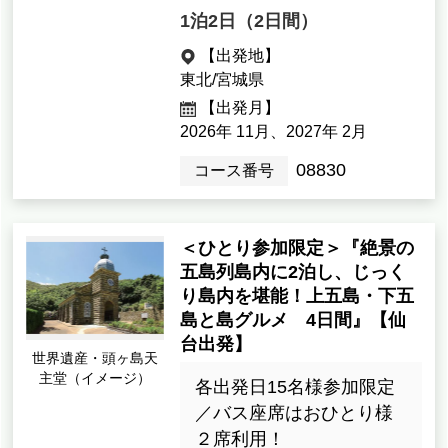
1泊2日（2日間）
【出発地】
東北/宮城県
【出発月】
2026年 11月、2027年 2月
08830
コース番号
＜ひとり参加限定＞『絶景の
五島列島内に2泊し、じっく
り島内を堪能！上五島・下五
島と島グルメ 4日間』【仙
台出発】
世界遺産・頭ヶ島天
主堂（イメージ）
各出発日15名様参加限定
／バス座席はおひとり様
２席利用！