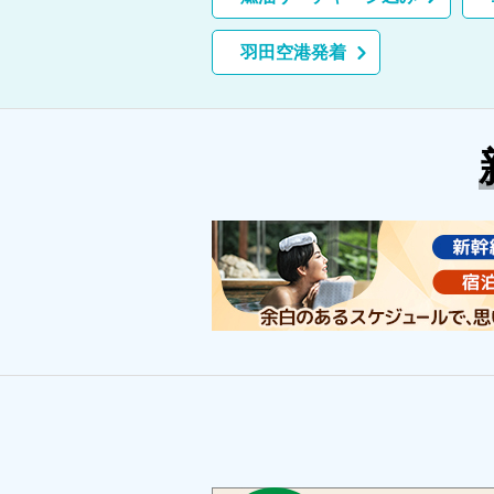
羽田空港発着
厦門（あもい）・武夷山
（ぶいざん）・福建土楼
（ふっけんどろう）特集
中国｜世界遺産特集