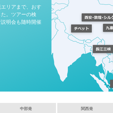
境エリアまで、おす
した。ツアーの検
行説明会も随時開催
中部発
関西発