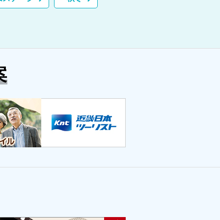
大連・旅順・ハルピン・長
春・瀋陽特集
案