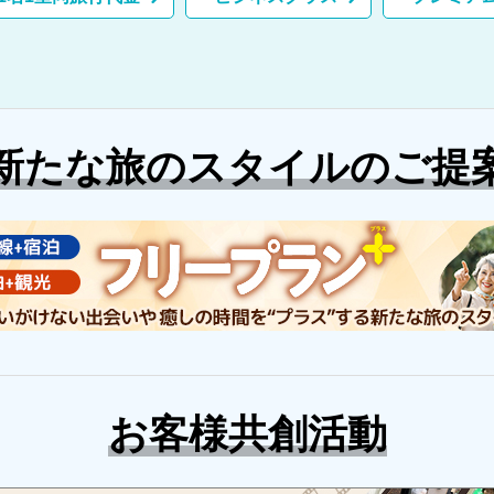
青島（チンタオ）・泰山
（たいざん）・曲阜（きょ
くふ）山東省特集
雲南（大理・麗江）特集
新たな旅のスタイルのご提
お客様共創活動