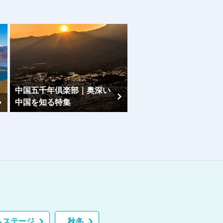
中国五千年倶楽部｜奥深い
中国を知る特集
武陵源（ぶりょうげん）特
集
ムステージ
秋冬