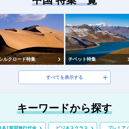
シルクロード特集
チベット特集
すべてを表示する
キーワードから探す
桂林特集
上海特集
1名1室同旅行代金
ビジネスクラス
プレミア