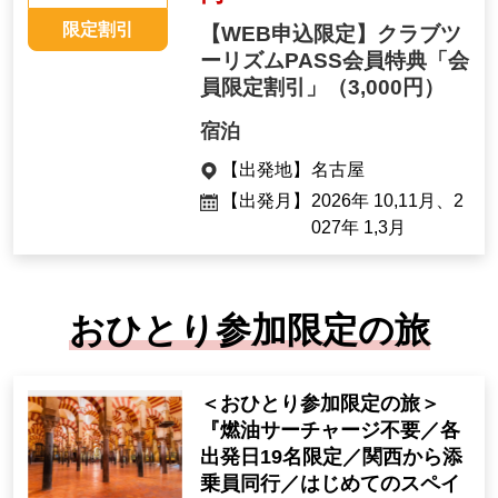
限定割引
【WEB申込限定】クラブツ
ーリズムPASS会員特典「会
員限定割引」
（3,000円）
宿泊
【出発地】
名古屋
【出発月】
2026年 10,11月、2
027年 1,3月
おひとり参加限定の旅
＜おひとり参加限定の旅＞
『燃油サーチャージ不要／各
出発日19名限定／関西から添
乗員同行／はじめてのスペイ