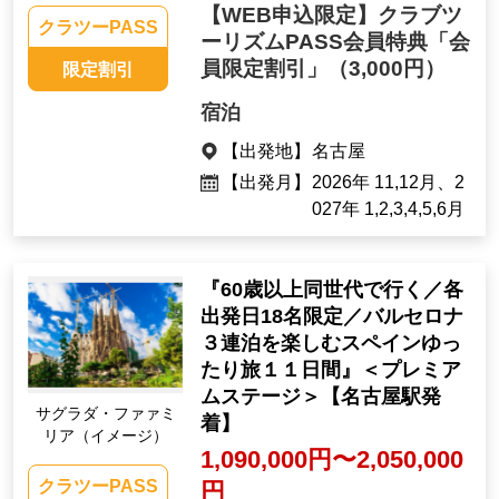
【WEB申込限定】クラブツ
クラツーPASS
ーリズムPASS会員特典「会
員限定割引」
（3,000円）
限定割引
宿泊
【出発地】
名古屋
【出発月】
2026年 11,12月、2
027年 1,2,3,4,5,6月
『60歳以上同世代で行く／各
出発日18名限定／バルセロナ
３連泊を楽しむスペインゆっ
たり旅１１日間』＜プレミア
ムステージ＞【名古屋駅発
サグラダ・ファァミ
着】
リア（イメージ）
1,090,000円〜2,050,000
クラツーPASS
円