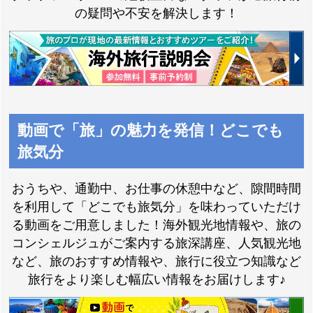
の疑問や不安を解決します！
スイス特集
ドイツ特集
ドロミテ・チロル・
動画で「旅」の魅力を発信！どこでも
アオスタ・ピレネー
特集
モロッコツアー特集
旅気分
おうちや、通勤中、お仕事の休憩中など、隙間時間
を利用して「どこでも旅気分」を味わっていただけ
る動画をご用意しました！海外観光地情報や、旅の
コンシェルジュがご案内する旅深講座、人気観光地
WEB先行発表ツアー
など、旅のおすすめ情報や、旅行に役立つ知識など
エジプト特集
海外旅行
旅行をより楽しむ幅広い情報をお届けします♪