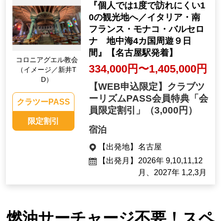
『個人では1度で訪れにくい1
0の観光地へ／イタリア・南
フランス・モナコ・バルセロ
ナ 地中海4カ国周遊９日
間』【名古屋駅発着】
コロニアグエル教会
334,000円〜1,405,000円
（イメージ／新井T
D）
【WEB申込限定】クラブツ
ーリズムPASS会員特典「会
クラツーPASS
員限定割引」
（3,000円）
限定割引
宿泊
【出発地】
名古屋
【出発月】
2026年 9,10,11,12
月、2027年 1,2,3月
燃油サーチャージ不要！スペ