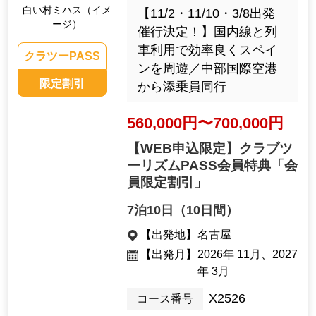
白い村ミハス（イメ
【11/2・11/10・3/8出発
ージ）
催行決定！】国内線と列
車利用で効率良くスペイ
クラツーPASS
ンを周遊／中部国際空港
限定割引
から添乗員同行
560,000円〜700,000円
【WEB申込限定】クラブツ
ーリズムPASS会員特典「会
員限定割引」
7泊10日（10日間）
【出発地】
名古屋
【出発月】
2026年 11月、2027
年 3月
X2526
コース番号