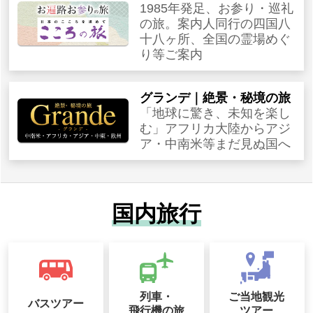
1985年発足、お参り・巡礼
の旅。案内人同行の四国八
十八ヶ所、全国の霊場めぐ
り等ご案内
グランデ｜絶景・秘境の旅
「地球に驚き、未知を楽し
む」アフリカ大陸からアジ
ア・中南米等まだ見ぬ国へ
国内旅行
列車・
ご当地観光
バスツアー
飛行機の旅
ツアー