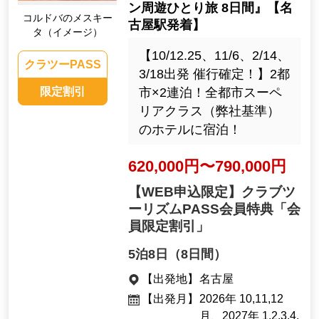
ン周遊ひとり旅 8日間』【名
コルドバのメスキー
古屋駅発着】
タ（イメージ）
【10/12.25、11/6、2/14、
クラツーPASS
3/18出発 催行確定！】2都
市×2連泊！全都市スーペ
限定割引
リアクラス（弊社基準）
のホテルに宿泊！
620,000円〜790,000円
【WEB申込限定】クラブツ
ーリズムPASS会員特典「会
員限定割引」
5泊8日（8日間）
【出発地】
名古屋
【出発月】
2026年 10,11,12
月、2027年 1,2,3,4,