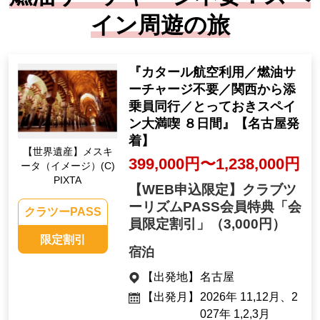
イン周遊の旅
『カタール航空利用／燃油サ
ーチャージ不要／関西から添
乗員同行／とっておきスペイ
ン大満喫 ８日間』【名古屋発
着】
【世界遺産】メスキ
399,000円〜1,238,000円
ータ（イメージ）(C)
PIXTA
【WEB申込限定】クラブツ
ーリズムPASS会員特典「会
クラツーPASS
員限定割引」
（3,000円）
限定割引
宿泊
【出発地】
名古屋
【出発月】
2026年 11,12月、2
027年 1,2,3月