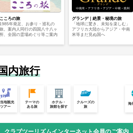
こころの旅
グランデ｜絶景・秘境の旅
1985年発足、お参り・巡礼の
「地球に驚き、未知を楽しむ」
旅。案内人同行の四国八十八ヶ
アフリカ大陸からアジア・中南
所、全国の霊場めぐり等ご案内
米等まだ見ぬ国へ
国内旅行
ご当地観光
テーマの
ホテル・
クルーズの
海
ツアー
ある旅
旅館を探す
旅
クラブツーリズムインターネット会員のご案内