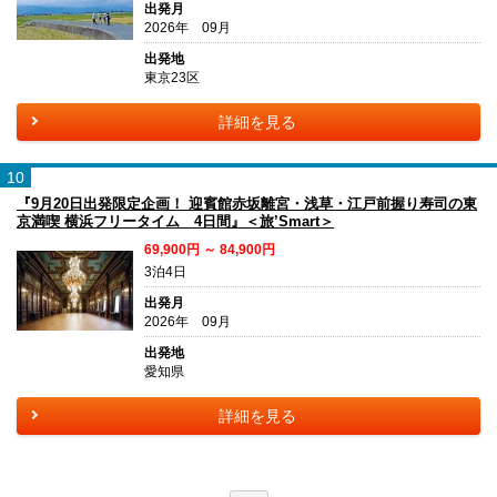
出発月
2026年 09月
出発地
東京23区
詳細を見る
10
『9月20日出発限定企画！ 迎賓館赤坂離宮・浅草・江戸前握り寿司の東
京満喫 横浜フリータイム 4日間』＜旅’Smart＞
69,900円 ～ 84,900円
3泊4日
出発月
2026年 09月
出発地
愛知県
詳細を見る