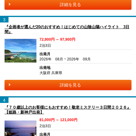
詳細を見る
3
『企画者が選んだ20のおすすめ！はじめての山陰山陽ハイライト 3日
間』
72,900円 ～ 97,900円
2泊3日
出発月
2026年 08月 ~ 2026年 09月
出発地
大阪府 兵庫県
詳細を見る
4
『７０歳以上のお客様にもおすすめ！敬老ミステリー３日間２０２６』
【姫路・新神戸出発】
81,000円 ～ 121,000円
2泊3日
出発月