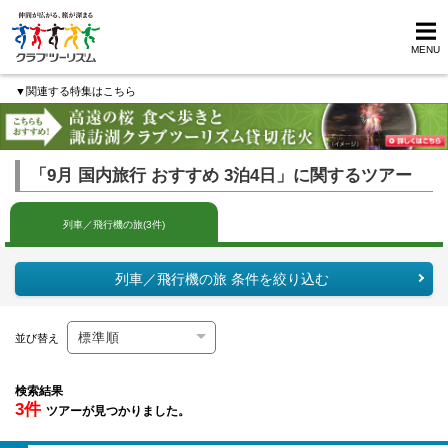
MENU
▼関連する特集はこちら
「9月 国内旅行 おすすめ 3泊4日」に関するツアー
列車／飛行機の旅(3件)
列車／飛行機の旅 条件を絞り込む
並び替え
検索結果
3件
ツアーが見つかりました。