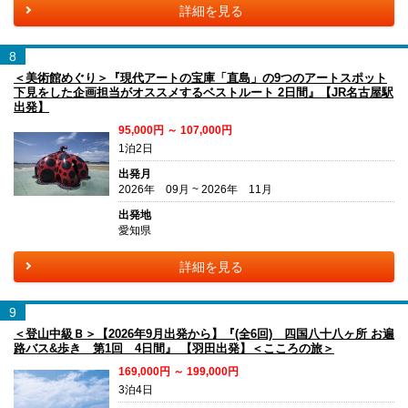
詳細を見る
8
＜美術館めぐり＞『現代アートの宝庫「直島」の9つのアートスポット
下見をした企画担当がオススメするベストルート 2日間』【JR名古屋駅
出発】
95,000円 ～ 107,000円
1泊2日
出発月
2026年 09月 ~ 2026年 11月
出発地
愛知県
詳細を見る
9
＜登山中級Ｂ＞【2026年9月出発から】『(全6回) 四国八十八ヶ所 お遍
路バス&歩き 第1回 4日間』 【羽田出発】＜こころの旅＞
169,000円 ～ 199,000円
3泊4日