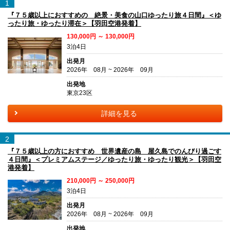
1
『７５歳以上におすすめの 絶景・美食の山口ゆったり旅４日間』＜ゆ
ったり旅・ゆったり滞在＞【羽田空港発着】
130,000円 ～ 130,000円
3泊4日
出発月
2026年 08月 ~ 2026年 09月
出発地
東京23区
詳細を見る
2
『７５歳以上の方におすすめ 世界遺産の島 屋久島でのんびり過ごす
４日間』＜プレミアムステージ／ゆったり旅・ゆったり観光＞【羽田空
港発着】
210,000円 ～ 250,000円
3泊4日
出発月
2026年 08月 ~ 2026年 09月
出発地