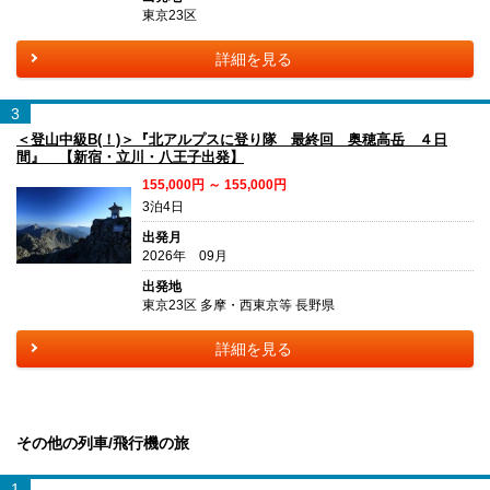
東京23区
詳細を見る
3
＜登山中級B(！)＞『北アルプスに登り隊 最終回 奥穂高岳 ４日
間』 【新宿・立川・八王子出発】
155,000円 ～ 155,000円
3泊4日
出発月
2026年 09月
出発地
東京23区 多摩・西東京等 長野県
詳細を見る
その他の列車/飛行機の旅
1