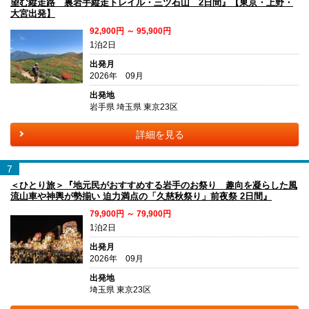
望む縦走路 裏岩手縦走トレイル・三ツ石山 2日間』【東京・上野・
大宮出発】
92,900円 ～ 95,900円
1泊2日
出発月
2026年 09月
出発地
岩手県 埼玉県 東京23区
詳細を見る
7
＜ひとり旅＞『地元民がおすすめする岩手のお祭り 趣向を凝らした風
流山車や神輿が勢揃い 迫力満点の「久慈秋祭り」前夜祭 2日間』
79,900円 ～ 79,900円
1泊2日
出発月
2026年 09月
出発地
埼玉県 東京23区