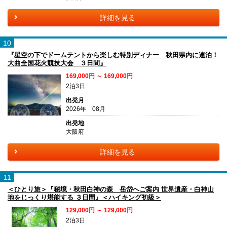
詳細を見る
10
『星空の下でドームテントから楽しむ特別ディナー 秋田県内に連泊！
大曲全国花火競技大会 ３日間』
169,000円 ～ 169,000円
2泊3日
出発月
2026年 08月
出発地
大阪府
詳細を見る
11
＜ひとり旅＞『秘境・秋田白神の森 岳岱へご案内 世界遺産・白神山
地をじっくり堪能する ３日間』＜ハイキング初級＞
129,000円 ～ 129,000円
2泊3日