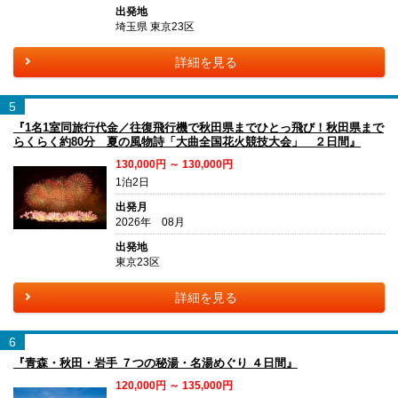
出発地
埼玉県 東京23区
詳細を見る
5
『1名1室同旅行代金／往復飛行機で秋田県までひとっ飛び！秋田県まで
らくらく約80分 夏の風物詩「大曲全国花火競技大会」 ２日間』
130,000円 ～ 130,000円
1泊2日
出発月
2026年 08月
出発地
東京23区
詳細を見る
6
『青森・秋田・岩手 ７つの秘湯・名湯めぐり ４日間』
120,000円 ～ 135,000円