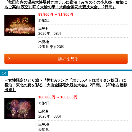
『秋田市内の温泉大浴場付きホテルに宿泊！みちのくの小京都・角館に
もご案内 夜空に咲く大輪の華「大曲全国花火競技大会」 2日間』
89,900円 ～ 91,900円
1泊2日
出発月
2026年 08月
出発地
埼玉県 東京23区
詳細を見る
14
＜女性限定ひとり旅＞『弊社Aランク「ホテルメトロポリタン秋田」に
宿泊！東北の夏を彩る「大曲全国花火競技大会」 2日間』【JR名古屋駅
出発】
160,000円 ～ 160,000円
1泊2日
出発月
2026年 08月
出発地
愛知県