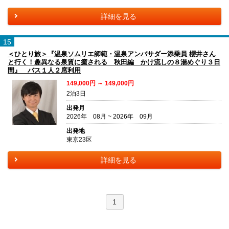
詳細を見る
15
＜ひとり旅＞『温泉ソムリエ師範・温泉アンバサダー添乗員 櫻井さん
と行く！趣異なる泉質に癒される 秋田編 かけ流しの８湯めぐり３日
間』 バス１人２席利用
149,000円 ～ 149,000円
2泊3日
出発月
2026年 08月 ~ 2026年 09月
出発地
東京23区
詳細を見る
1