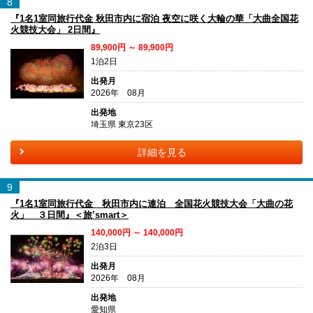
8
『1名1室同旅行代金 秋田市内に宿泊 夜空に咲く大輪の華「大曲全国花
火競技大会」 2日間』
89,900円 ～ 89,900円
1泊2日
出発月
2026年 08月
出発地
埼玉県 東京23区
詳細を見る
9
『1名1室同旅行代金 秋田市内に連泊 全国花火競技大会「大曲の花
火」 ３日間』＜旅’smart＞
140,000円 ～ 140,000円
2泊3日
出発月
2026年 08月
出発地
愛知県