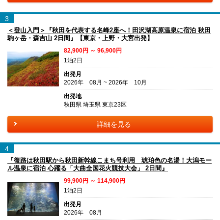
3
＜登山入門＞『秋田を代表する名峰2座へ！田沢湖高原温泉に宿泊 秋田
駒ヶ岳・森吉山 2日間』【東京・上野・大宮出発】
82,900円 ～ 96,900円
1泊2日
出発月
2026年 08月 ~ 2026年 10月
出発地
秋田県 埼玉県 東京23区
詳細を見る
4
『復路は秋田駅から秋田新幹線こまち号利用 琥珀色の名湯！大潟モー
ル温泉に宿泊 心躍る「大曲全国花火競技大会」 2日間』
99,900円 ～ 114,900円
1泊2日
出発月
2026年 08月