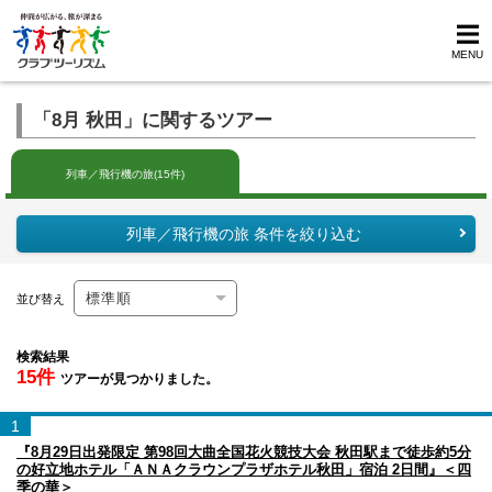
MENU
「8月 秋田」に関するツアー
列車／飛行機の旅(15件)
列車／飛行機の旅 条件を絞り込む
並び替え
検索結果
15件
ツアーが見つかりました。
1
『8月29日出発限定 第98回大曲全国花火競技大会 秋田駅まで徒歩約5分
の好立地ホテル「ＡＮＡクラウンプラザホテル秋田」宿泊 2日間』＜四
季の華＞