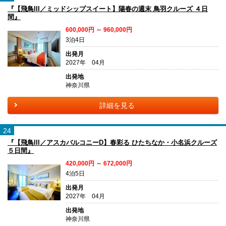
『【飛鳥III／ミッドシップスイート】陽春の週末 鳥羽クルーズ ４日
間』
600,000円 ～ 960,000円
3泊4日
出発月
2027年 04月
出発地
神奈川県
詳細を見る
24
『【飛鳥III／アスカバルコニーD】春彩る ひたちなか・小名浜クルーズ
５日間』
420,000円 ～ 672,000円
4泊5日
出発月
2027年 04月
出発地
神奈川県