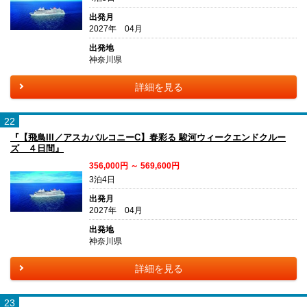
出発月
2027年 04月
出発地
神奈川県
詳細を見る
22
『【飛鳥III／アスカバルコニーC】春彩る 駿河ウィークエンドクルー
ズ ４日間』
356,000円 ～ 569,600円
3泊4日
出発月
2027年 04月
出発地
神奈川県
詳細を見る
23