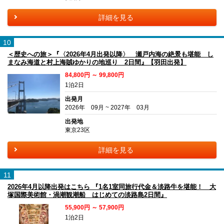
詳細を見る
10
＜歴史への旅＞『〈2026年4月出発以降〉 瀬戸内海の絶景も堪能 し
まなみ海道と村上海賊ゆかりの地巡り 2日間』【羽田出発】
84,800円 ～ 99,800円
1泊2日
出発月
2026年 09月 ~ 2027年 03月
出発地
東京23区
詳細を見る
11
2026年4月以降出発はこちら 『1名1室同旅行代金＆淡路牛を堪能！ 大
塚国際美術館・渦潮観潮船 はじめての淡路島2日間』
55,900円 ～ 57,900円
1泊2日