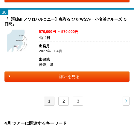
30
『【飛鳥III／ソロバルコニー】春彩る ひたちなか・小名浜クルーズ ５
日間』
570,000円 ～ 570,000円
4泊5日
出発月
2027年 04月
出発地
神奈川県
詳細を見る
1
2
3
次
4月 ツアーに関連するキーワード