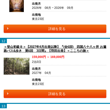
出発月
2026年 08月 ~ 2026年 09月
出発地
東京23区
詳細を見る
12
＜登山初級Ｂ＞【2027年4月出発以降】『(全6回) 四国八十八ヶ所 お遍
路バス&歩き 第6回 3日間』【羽田出発】＜こころの旅＞
159,000円 ～ 169,000円
2泊3日
出発月
2027年 04月
出発地
東京23区
詳細を見る
13