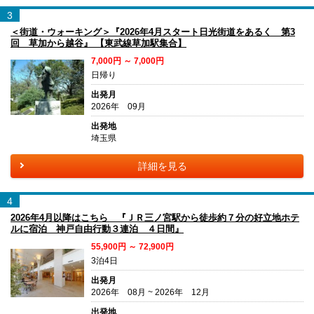
3
＜街道・ウォーキング＞『2026年4月スタート日光街道をあるく 第3
回 草加から越谷』 【東武線草加駅集合】
7,000円 ～ 7,000円
日帰り
出発月
2026年 09月
出発地
埼玉県
詳細を見る
4
2026年4月以降はこちら 『ＪＲ三ノ宮駅から徒歩約７分の好立地ホテ
ルに宿泊 神戸自由行動３連泊 ４日間』
55,900円 ～ 72,900円
3泊4日
出発月
2026年 08月 ~ 2026年 12月
出発地