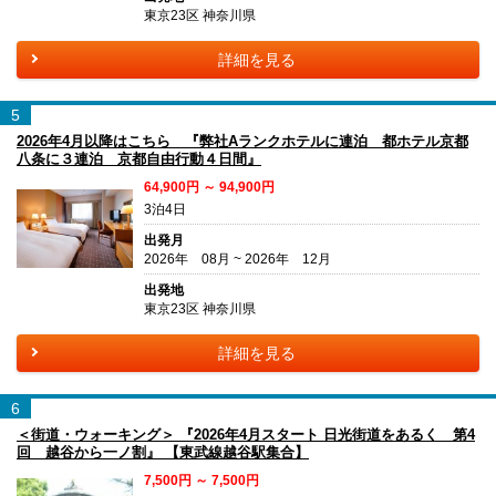
東京23区 神奈川県
詳細を見る
5
2026年4月以降はこちら 『弊社Aランクホテルに連泊 都ホテル京都
八条に３連泊 京都自由行動４日間』
64,900円 ～ 94,900円
3泊4日
出発月
2026年 08月 ~ 2026年 12月
出発地
東京23区 神奈川県
詳細を見る
6
＜街道・ウォーキング＞ 『2026年4月スタート 日光街道をあるく 第4
回 越谷から一ノ割』 【東武線越谷駅集合】
7,500円 ～ 7,500円