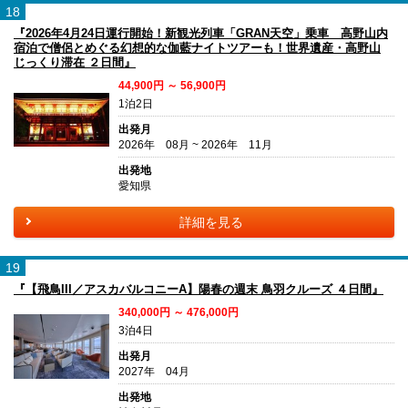
18
『2026年4月24日運行開始！新観光列車「GRAN天空」乗車 高野山内
宿泊で僧侶とめぐる幻想的な伽藍ナイトツアーも！世界遺産・高野山
じっくり滞在 ２日間』
44,900円 ～ 56,900円
1泊2日
出発月
2026年 08月 ~ 2026年 11月
出発地
愛知県
詳細を見る
19
『【飛鳥III／アスカバルコニーA】陽春の週末 鳥羽クルーズ ４日間』
340,000円 ～ 476,000円
3泊4日
出発月
2027年 04月
出発地