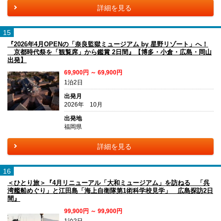
詳細を見る
15
『2026年4月OPENの「奈良監獄ミュージアム by 星野リゾート」へ！
京都時代祭を「観覧席」から鑑賞 2日間』【博多・小倉・広島・岡山
出発】
69,900円 ～ 69,900円
1泊2日
出発月
2026年 10月
出発地
福岡県
詳細を見る
16
＜ひとり旅＞『4月リニューアル「大和ミュージアム」を訪ねる 「呉
湾艦船めぐり」と江田島「海上自衛隊第1術科学校見学」 広島探訪2日
間』
99,900円 ～ 99,900円