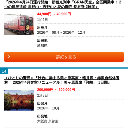
『2026年4月24日運行開始！新観光列車「GRAN天空」全区間乗車！ 2
つの世界遺産 高野山・吉野山と花の御寺 長谷寺 2日間』
44,900円 ～ 49,900円
1泊2日
出発月
2026年 08月 ~ 2026年 12月
出発地
愛知県
詳細を見る
14
＜ひとりの贅沢＞『秋色に染まる美ヶ原高原・軽井沢・赤沢自然休養
林 2026年4月客室リニューアル！美ヶ原温泉「翔峰」 3日間』
200,000円 ～ 200,000円
2泊3日
出発月
2026年 10月
出発地
大阪府 京都府