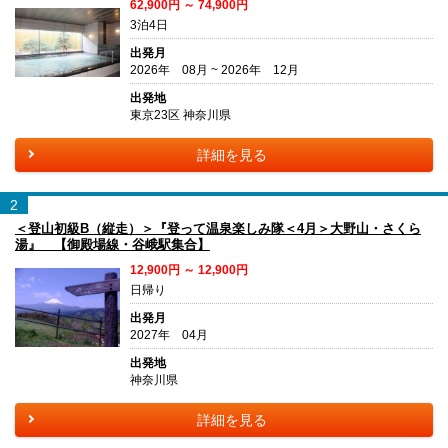
62,900円 ～ 74,900円
3泊4日
出発月
2026年 08月 ~ 2026年 12月
出発地
東京23区 神奈川県
詳細を見る
2
＜登山初級B（縦走）＞『登って温泉楽しみ隊＜4月＞大野山・さくら
湯』 【御殿場線・谷峨駅集合】
12,900円 ～ 12,900円
日帰り
出発月
2027年 04月
出発地
神奈川県
詳細を見る