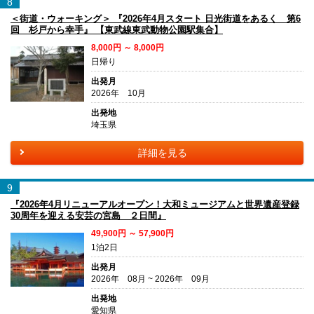
8
＜街道・ウォーキング＞ 『2026年4月スタート 日光街道をあるく 第6
回 杉戸から幸手』 【東武線東武動物公園駅集合】
8,000円 ～ 8,000円
日帰り
出発月
2026年 10月
出発地
埼玉県
詳細を見る
9
『2026年4月リニューアルオープン！大和ミュージアムと世界遺産登録
30周年を迎える安芸の宮島 ２日間』
49,900円 ～ 57,900円
1泊2日
出発月
2026年 08月 ~ 2026年 09月
出発地
愛知県