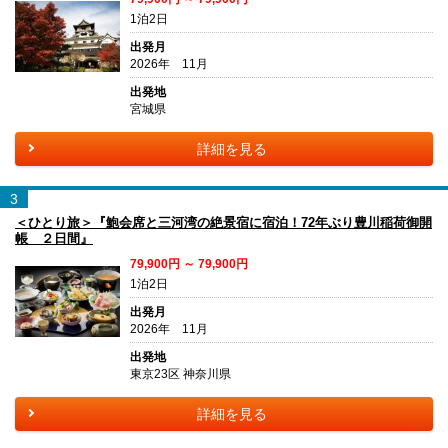
1泊2日
出発月
2026年 11月
出発地
宮城県
詳細を見る
3
＜ひとり旅＞『鮑会席と三河湾の絶景宿に宿泊！72年ぶり豊川稲荷御開
帳 ２日間』
79,900円 ～ 79,900円
1泊2日
出発月
2026年 11月
出発地
東京23区 神奈川県
詳細を見る