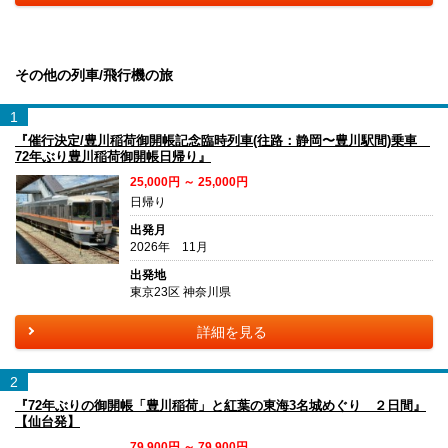
その他の列車/飛行機の旅
1
『催行決定/豊川稲荷御開帳記念臨時列車(往路：静岡〜豊川駅間)乗車
72年ぶり豊川稲荷御開帳日帰り』
25,000円 ～ 25,000円
日帰り
出発月
2026年 11月
出発地
東京23区 神奈川県
詳細を見る
2
『72年ぶりの御開帳「豊川稲荷」と紅葉の東海3名城めぐり ２日間』
【仙台発】
79,900円 ～ 79,900円