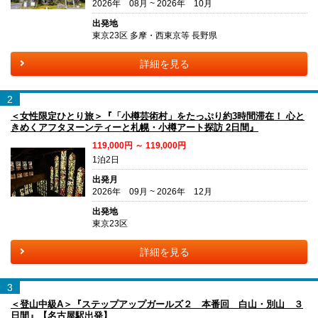
2026年 08月 ~ 2026年 10月
出発地
東京23区 多摩・西東京等 長野県
詳細を見る
2
＜女性限定ひとり旅＞『「小樽芸術村」をたっぷり約3時間滞在！ 心と
きめくアフタヌーンティーと札幌・小樽アート探訪 2日間』
119,000円 ～ 119,000円
1泊2日
出発月
2026年 09月 ~ 2026年 12月
出発地
東京23区
詳細を見る
3
＜登山中級A＞『ステップアップガールズ２ 本番回 白山・別山 ３
日間』【名古屋駅出発】