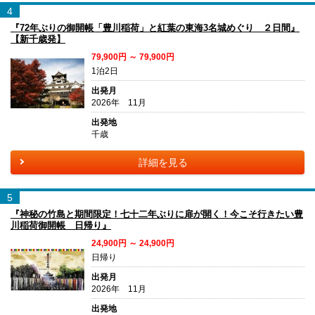
4
『72年ぶりの御開帳「豊川稲荷」と紅葉の東海3名城めぐり ２日間』
【新千歳発】
79,900円 ～ 79,900円
1泊2日
出発月
2026年 11月
出発地
千歳
詳細を見る
5
『神秘の竹島と期間限定！七十二年ぶりに扉が開く！今こそ行きたい豊
川稲荷御開帳 日帰り』
24,900円 ～ 24,900円
日帰り
出発月
2026年 11月
出発地