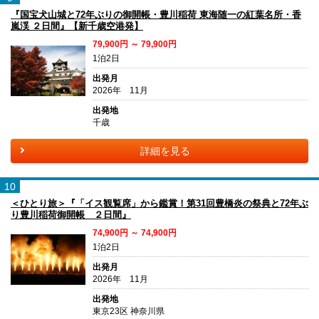
『国宝犬山城と72年ぶりの御開帳・豊川稲荷 東海随一の紅葉名所・香
嵐渓 ２日間』【新千歳空港発】
79,900円 ～ 79,900円
1泊2日
出発月
2026年 11月
出発地
千歳
詳細を見る
10
＜ひとり旅＞『「イス観覧席」から鑑賞！第31回豊橋炎の祭典と72年ぶ
り豊川稲荷御開帳 ２日間』
74,900円 ～ 74,900円
1泊2日
出発月
2026年 11月
出発地
東京23区 神奈川県