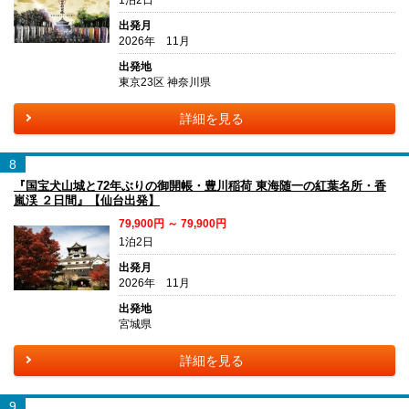
1泊2日
出発月
2026年 11月
出発地
東京23区 神奈川県
詳細を見る
8
『国宝犬山城と72年ぶりの御開帳・豊川稲荷 東海随一の紅葉名所・香
嵐渓 ２日間』【仙台出発】
79,900円 ～ 79,900円
1泊2日
出発月
2026年 11月
出発地
宮城県
詳細を見る
9