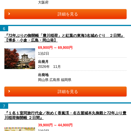
大阪府
詳細を見る
6
『72年ぶりの御開帳「豊川稲荷」と紅葉の東海3名城めぐり ２日間』
【博多・小倉・広島・岡山発】
69,900円 ～ 69,900円
1泊2日
出発月
2026年 11月
出発地
岡山県 広島県 福岡県
詳細を見る
7
『１名１室同旅行代金／秋めく香嵐渓・名古屋城本丸御殿と72年ぶり豊
川稲荷御開帳 ２日間』
39,900円 ～ 44,900円