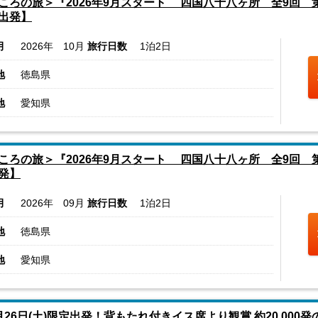
ころの旅＞『2026年9月スタート 四国八十八ヶ所 全9回 第2
出発】
月
2026年 10月
旅行日数
1泊2日
地
徳島県
地
愛知県
ころの旅＞『2026年9月スタート 四国八十八ヶ所 全9回 第1
発】
月
2026年 09月
旅行日数
1泊2日
地
徳島県
地
愛知県
月26日(土)限定出発！背もたれ付きイス席より観賞 約20,000発