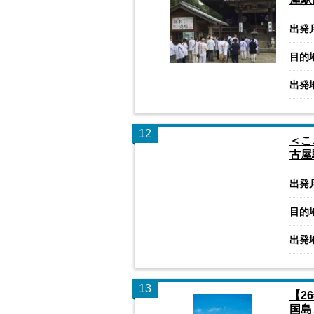
出発
目的
出発
12
＜こ
古屋
出発
目的
出発
13
【2
国島