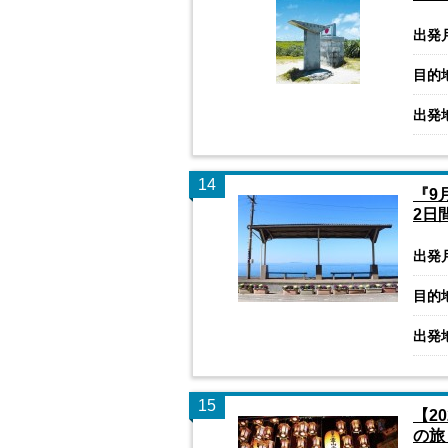
出発
目的
出発
14
『9
2日
出発
目的
出発
15
【2
の旅