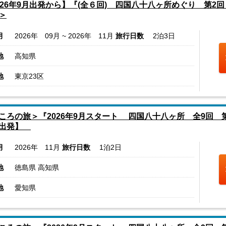
026年9月出発から】『(全６回) 四国八十八ヶ所めぐり 第2
＞
月
2026年 09月 ~ 2026年 11月
旅行日数
2泊3日
地
高知県
地
東京23区
ころの旅＞『2026年9月スタート 四国八十八ヶ所 全9回 第3
駅出発】
月
2026年 11月
旅行日数
1泊2日
地
徳島県 高知県
地
愛知県