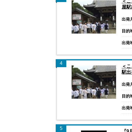
＜こ
屋駅
出発
目的
出発
4
＜こ
駅出
出発
目的
出発
5
『9