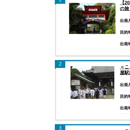
【2
の旅
出発
目的
出発
2
＜こ
屋
出発
目的
出発
3