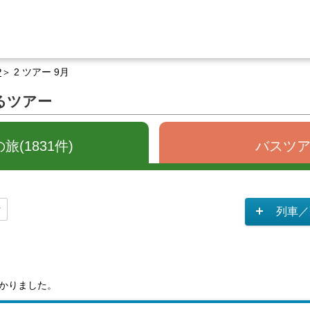
P
2 ツアー 9月
するツアー
(1831件)
バスツアー
列車／
かりました。