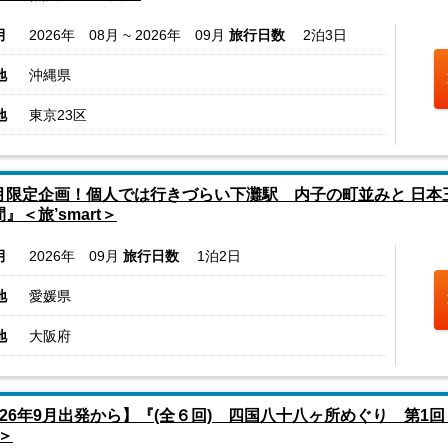
月
2026年 08月 ~ 2026年 09月
旅行日数
2泊3日
地
沖縄県
地
東京23区
月限定企画！個人では行きづらい下灘駅 内子の町並みと 日
間』＜旅’smart＞
月
2026年 09月
旅行日数
1泊2日
地
愛媛県
地
大阪府
026年9月出発から】『(全６回) 四国八十八ヶ所めぐり 第1
＞