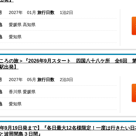
月
2027年 01月
旅行日数
1泊2日
地
愛媛県 高知県
地
愛知県
ころの旅＞『2026年9月スタート 四国八十八ケ所 全6回 第5回
駅出発】
月
2027年 05月
旅行日数
2泊3日
地
香川県 愛媛県
地
愛知県
6年9月19日発まで】『各日最大12名様限定！一度は行きたい
と波照間島３日間』