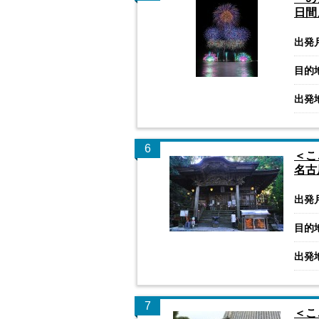
日間
出発
目的
出発
6
＜こ
名
出発
目的
出発
7
＜こ