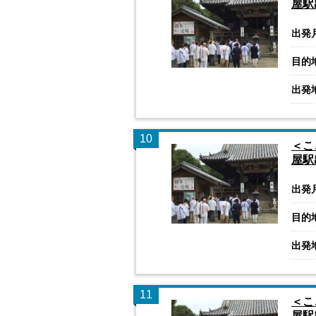
屋駅
出発
目的
出発
10
＜こ
屋駅
出発
目的
出発
11
＜こ
屋駅