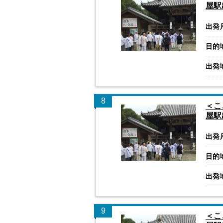
屋
出発
目的
出発
8
＜こ
屋駅
出発
目的
出発
9
＜こ