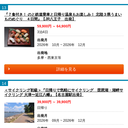
13
『７食付き！ のと鉄道乗車と日帰り温泉もお楽しみ！ 北陸３県うまい
ものめぐり ４日間』【JR八王子 出発】
59,900円 ～ 64,900円
3泊4日
出発月
2026年 10月 ~ 2026年 12月
出発地
多摩・西東京等
詳細を見る
14
＜サイクリング初級＞『日帰りで気軽にサイクリング 琵琶湖・湖畔サ
イクリング 大津〜近江八幡』【名古屋駅出発】
39,900円 ～ 39,900円
日帰り
出発月
2026年 09月 ~ 2026年 12月