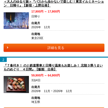
＜大人のゆるり旅＞『バスから歩かないで楽しむ！東京イルミネーショ
ン 日帰り』【新宿・上野出発】
17,900円 ～ 17,900円
日帰り
出発月
2026年 12月
出発地
東京23区
詳細を見る
2
『７食付き！ のと鉄道乗車と日帰り温泉もお楽しみ！ 北陸３県うまい
ものめぐり ４日間』【飯能 出発】
59,900円 ～ 64,900円
3泊4日
出発月
2026年 11月 ~ 2026年 12月
出発地
埼玉県