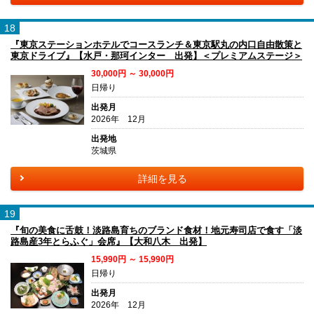
18
『東京ステーションホテルでコースランチ＆東京駅丸の内口自由散策と
東京ドライブ』【水戸・那珂インター 出発】＜プレミアムステージ＞
30,000円 ～ 30,000円
日帰り
出発月
2026年 12月
出発地
茨城県
詳細を見る
19
『旬の美食に舌鼓！淡路島育ちのブランド食材！地元寿司店で食す「淡
路島産3年とらふぐ」会席』【大和八木 出発】
15,990円 ～ 15,990円
日帰り
出発月
2026年 12月