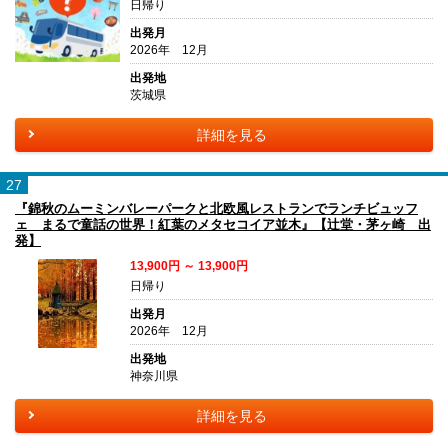
日帰り
出発月
2026年 12月
出発地
茨城県
詳細を見る
27
『錦秋のムーミンバレーパークと北欧風レストランでランチビュッフ
ェ まるで童話の世界！紅葉のメタセコイア並木』【辻堂・茅ヶ崎 出
発】
13,900円 ～ 13,900円
日帰り
出発月
2026年 12月
出発地
神奈川県
詳細を見る