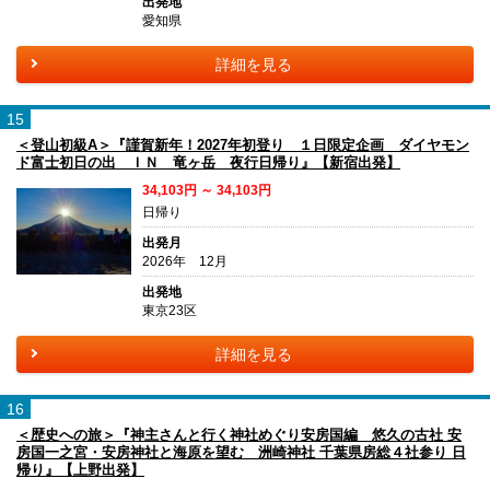
出発地
愛知県
詳細を見る
15
＜登山初級A＞『謹賀新年！2027年初登り １日限定企画 ダイヤモン
ド富士初日の出 ＩＮ 竜ヶ岳 夜行日帰り』【新宿出発】
34,103円 ～ 34,103円
日帰り
出発月
2026年 12月
出発地
東京23区
詳細を見る
16
＜歴史への旅＞『神主さんと行く神社めぐり安房国編 悠久の古社 安
房国一之宮・安房神社と海原を望む 洲崎神社 千葉県房総４社参り 日
帰り』【上野出発】