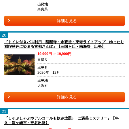
出発地
奈良県
詳細を見る
20
『トイレ付きバス利用 醍醐寺・永観堂・東寺ライトアップ ゆったり
満喫秋色に染まる古都さんぽ』【三国ヶ丘・南海堺 出発】
19,900円 ～ 19,900円
日帰り
出発月
2026年 12月
出発地
大阪府
詳細を見る
21
『しゃぶしゃぶやアルコールも飲み放題♪ ご褒美ミステリー』【牛
久・龍ケ崎市・守谷出発】