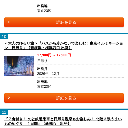
出発地
東京23区
詳細を見る
10
＜大人のゆるり旅＞『バスから歩かないで楽しむ！東京イルミネーショ
ン 日帰り』【新横浜・横浜西口 出発】
17,900円 ～ 17,900円
日帰り
出発月
2026年 12月
出発地
東京23区
詳細を見る
11
『７食付き！ のと鉄道乗車と日帰り温泉もお楽しみ！ 北陸３県うまい
ものめぐり ４日間』【新都心 出発】