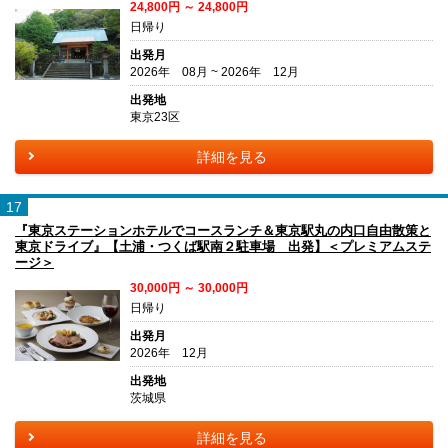
24,800円 ～ 24,800円
日帰り
出発月
2026年 08月 ~ 2026年 12月
出発地
東京23区
詳細を見る
17
『東京ステーションホテルでコースランチ＆東京駅丸の内口自由散策と
東京ドライブ』【土浦・つくば駅南２駐車場 出発】＜プレミアムステ
ージ＞
30,000円 ～ 30,000円
日帰り
出発月
2026年 12月
出発地
茨城県
詳細を見る