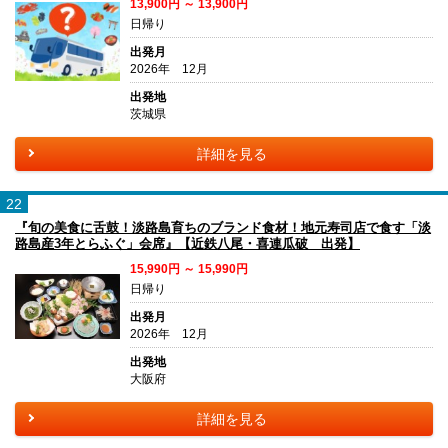
13,900円 ～ 13,900円
日帰り
出発月
2026年 12月
出発地
茨城県
詳細を見る
22
『旬の美食に舌鼓！淡路島育ちのブランド食材！地元寿司店で食す「淡
路島産3年とらふぐ」会席』【近鉄八尾・喜連瓜破 出発】
15,990円 ～ 15,990円
日帰り
出発月
2026年 12月
出発地
大阪府
詳細を見る