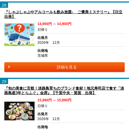
28
『しゃぶしゃぶやアルコールも飲み放題♪ ご褒美ミステリー』【日立
出発】
14,900円 ～ 14,900円
日帰り
出発月
2026年 12月
出発地
茨城県
詳細を見る
29
『旬の美食に舌鼓！淡路島育ちのブランド食材！地元寿司店で食す「淡
路島産3年とらふぐ」会席』【千里中央・箕面 出発】
15,990円 ～ 15,990円
日帰り
出発月
2026年 12月
出発地