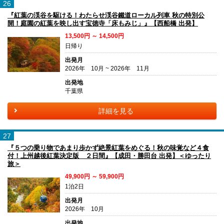
26
『紅葉の渓谷を駆ける！わたらせ渓谷鐵道ローカル列車 秋の特別公
開！庭園の紅葉を映し出す宝徳寺「床もみじ」』【西船橋 出発】
13,500円 ～ 14,500円
日帰り
出発月
2026年 10月 ~ 2026年 11月
出発地
千葉県
詳細を見る
27
『５つの乗り物であまり歩かず絶景紅葉をめぐる！秋の味覚など４食
付！上州越後紅葉決定版 ２日間』【成田・勝田台 出発】＜ゆったり
旅＞
49,900円 ～ 59,900円
1泊2日
出発月
2026年 10月
出発地