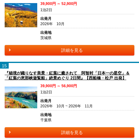
39,900円 ～ 52,900円
1泊2日
出発月
2026年 10月
出発地
茨城県
詳細を見る
15
『秘境が織りなす美景・紅葉に癒されて 阿智村「日本一の星空」＆
「紅葉の恵那峡遊覧船」絶景めぐり 2日間』【西船橋・松戸 出発】
39,900円 ～ 56,900円
1泊2日
出発月
2026年 10月 ~ 2026年 11月
出発地
千葉県
詳細を見る