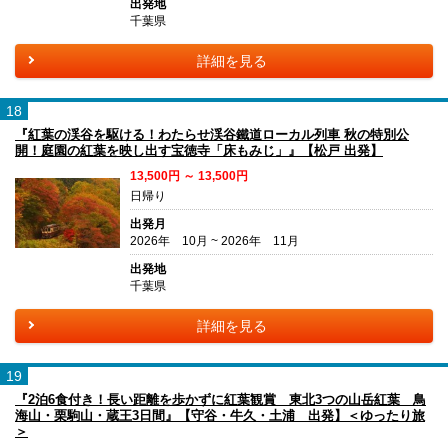
出発地
千葉県
詳細を見る
18
『紅葉の渓谷を駆ける！わたらせ渓谷鐵道ローカル列車 秋の特別公
開！庭園の紅葉を映し出す宝徳寺「床もみじ」』【松戸 出発】
13,500円 ～ 13,500円
日帰り
出発月
2026年 10月 ~ 2026年 11月
出発地
千葉県
詳細を見る
19
『2泊6食付き！長い距離を歩かずに紅葉観賞 東北3つの山岳紅葉 鳥
海山・栗駒山・蔵王3日間』【守谷・牛久・土浦 出発】＜ゆったり旅
＞