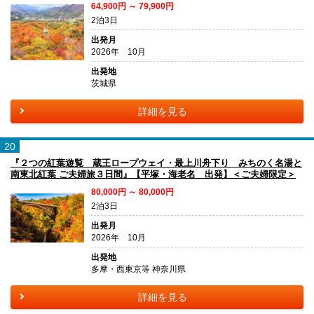
64,900円 ～ 79,900円
2泊3日
出発月
2026年 10月
出発地
茨城県
詳細を見る
20
『２つの紅葉遊覧 蔵王ロープウェイ・最上川舟下り みちのく名湯と
南東北紅葉 ご夫婦旅３日間』【平塚・海老名 出発】＜ご夫婦限定＞
80,000円 ～ 80,000円
2泊3日
出発月
2026年 10月
出発地
多摩・西東京等 神奈川県
詳細を見る