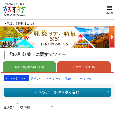
MENU
▼関連する特集はこちら
「10月 紅葉」に関するツアー
列車／飛行機の旅(569件)
バスツアー(598件)
すべて表示（598）
日帰りバスツアー（328）
宿泊バスツアー（270）
バスツアー 条件を絞り込む
並び替え