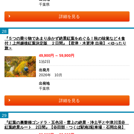
千葉県
詳細を見る
28
『５つの乗り物であまり歩かず絶景紅葉をめぐる！秋の味覚など４食
付！上州越後紅葉決定版 ２日間』【君津・木更津 出発】＜ゆったり
旅＞
49,900円 ～ 59,900円
1泊2日
出発月
2026年 10月
出発地
千葉県
詳細を見る
29
『紅葉の裏磐梯ゴンドラ・五色沼・雲上の絶景・浄土平と中津川渓谷
紅葉絶景ルート 2日間』【谷田部・つくば駅南2駐車場・石岡出発】