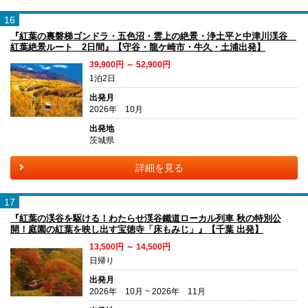
16
『紅葉の裏磐梯ゴンドラ・五色沼・雲上の絶景・浄土平と中津川渓谷
紅葉絶景ルート 2日間』【守谷・龍ケ崎市・牛久・土浦出発】
39,900円 ～ 52,900円
1泊2日
出発月
2026年 10月
出発地
茨城県
詳細を見る
17
『紅葉の渓谷を駆ける！わたらせ渓谷鐵道ローカル列車 秋の特別公
開！庭園の紅葉を映し出す宝徳寺「床もみじ」』【千葉 出発】
13,500円 ～ 14,500円
日帰り
出発月
2026年 10月 ~ 2026年 11月