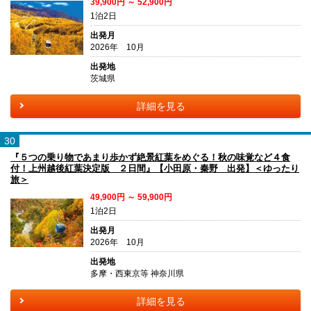
39,900円 ～ 52,900円
1泊2日
出発月
2026年 10月
出発地
茨城県
詳細を見る
30
『５つの乗り物であまり歩かず絶景紅葉をめぐる！秋の味覚など４食
付！上州越後紅葉決定版 ２日間』【小田原・秦野 出発】＜ゆったり
旅＞
49,900円 ～ 59,900円
1泊2日
出発月
2026年 10月
出発地
多摩・西東京等 神奈川県
詳細を見る