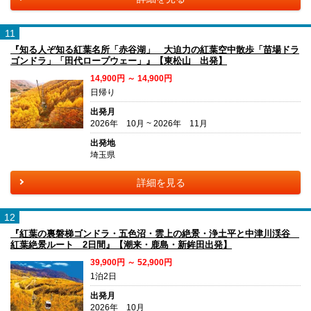
11
『知る人ぞ知る紅葉名所「赤谷湖」 大迫力の紅葉空中散歩「苗場ドラ
ゴンドラ」「田代ロープウェー」』【東松山 出発】
14,900円 ～ 14,900円
日帰り
出発月
2026年 10月 ~ 2026年 11月
出発地
埼玉県
詳細を見る
12
『紅葉の裏磐梯ゴンドラ・五色沼・雲上の絶景・浄土平と中津川渓谷
紅葉絶景ルート 2日間』【潮来・鹿島・新鉾田出発】
39,900円 ～ 52,900円
1泊2日
出発月
2026年 10月