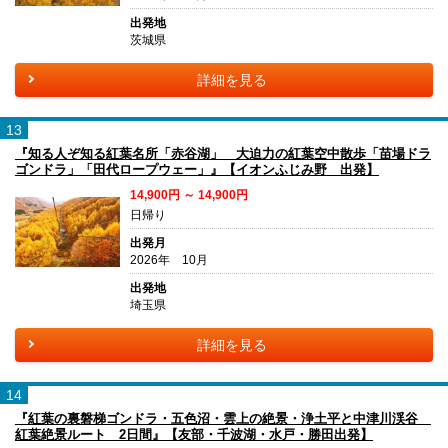
出発地
茨城県
詳細を見る
13
『知る人ぞ知る紅葉名所「赤谷湖」 大迫力の紅葉空中散歩「苗場ドラ
ゴンドラ」「田代ロープウェー」』【イオンふじみ野 出発】
14,900円 ～ 14,900円
日帰り
出発月
2026年 10月
出発地
埼玉県
詳細を見る
14
『紅葉の裏磐梯ゴンドラ・五色沼・雲上の絶景・浄土平と中津川渓谷
紅葉絶景ルート 2日間』【友部・千波湖・水戸・勝田出発】