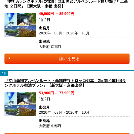
『弊社Aランクホテルに宿泊！立山黒部アルペンルート通り抜けと上高
地 ２日間』【新大阪・京都 出発】
49,900円 ～ 85,900円
1泊2日
出発月
2026年 08月 ~ 2026年 11月
出発地
大阪府 京都府
詳細を見る
19
『立山黒部アルペンルート・黒部峡谷トロッコ列車 2日間／弊社Bラ
ンクホテル宿泊プラン』【新大阪・京都出発】
53,900円 ～ 77,900円
1泊2日
出発月
2026年 08月 ~ 2026年 10月
出発地
大阪府 京都府