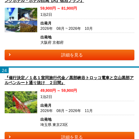
ンクホテル・ホテル白馬【A】宿泊プラン』
59,900円 ～ 81,900円
1泊2日
出発月
2026年 08月 ~ 2026年 10月
出発地
大阪府 京都府
詳細を見る
24
『催行決定／１名１室同旅行代金／黒部峡谷トロッコ電車と立山黒部ア
ルペンルート通り抜け ２日間』
49,900円 ～ 59,900円
1泊2日
出発月
2026年 08月 ~ 2026年 11月
出発地
埼玉県 東京23区
詳細を見る