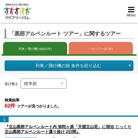
MENU
「黒部アルペンルート ツアー」に関するツアー
列車／飛行機の旅(62件)
バスツアー(37件)
列車／飛行機の旅 条件を絞り込む
並び替え
検索結果
62件
ツアーが見つかりました。
1
『立山黒部アルペンルート内 弥陀ヶ原「天望立山荘」に宿泊 じっくり
立山黒部アルペンルート通り抜け 2日間』