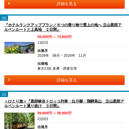
詳細を見る
20
『ホテルランクアッププラン／６つの乗り物で雲上の地へ 立山黒部ア
ルペンルートと上高地 ２日間』
56,900円 ～ 74,900円
1泊2日
出発月
2026年 08月 ~ 2026年 11月
出発地
東京23区 多摩・西東京等
詳細を見る
21
＜ひとり旅＞『黒部峡谷トロッコ列車・白川郷・飛騨高山 立山黒部ア
ルペンルート通り抜け ３日間』
99,900円 ～ 99,900円
2泊3日
出発月