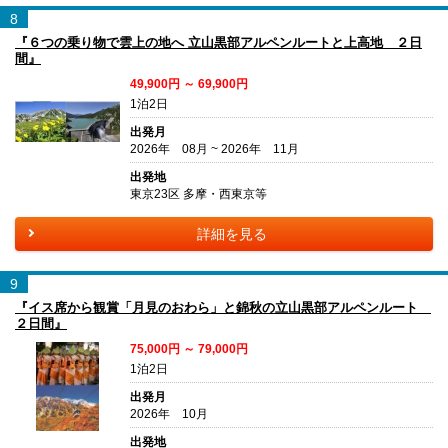
8
『６つの乗り物で雲上の地へ 立山黒部アルペンルートと上高地 ２日
間』
49,900円 ～ 69,900円
1泊2日
出発月
2026年 08月 ~ 2026年 11月
出発地
東京23区 多摩・西東京等
詳細を見る
9
『イス席から観賞「月見のおわら」と錦秋の立山黒部アルペンルート
２日間』
75,000円 ～ 79,000円
1泊2日
出発月
2026年 10月
出発地