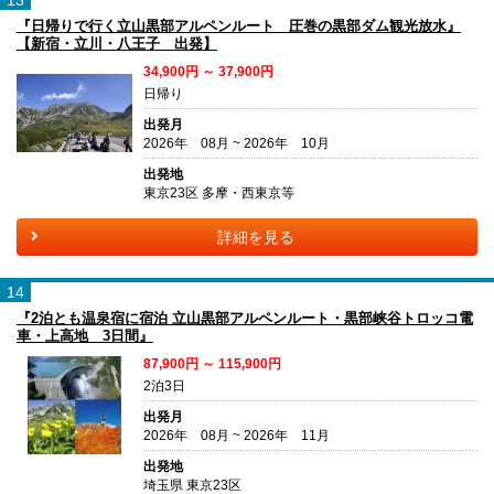
13
『日帰りで行く立山黒部アルペンルート 圧巻の黒部ダム観光放水』
【新宿・立川・八王子 出発】
34,900円 ～ 37,900円
日帰り
出発月
2026年 08月 ~ 2026年 10月
出発地
東京23区 多摩・西東京等
詳細を見る
14
『2泊とも温泉宿に宿泊 立山黒部アルペンルート・黒部峡谷トロッコ電
車・上高地 3日間』
87,900円 ～ 115,900円
2泊3日
出発月
2026年 08月 ~ 2026年 11月
出発地
埼玉県 東京23区