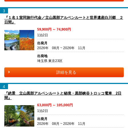
3
『１名１室同旅行代金／立山黒部アルペンルートと世界遺産白川郷 ２
日間』
59,900円 ～ 74,900円
1泊2日
出発月
2026年 08月 ~ 2026年 11月
出発地
埼玉県 東京23区
詳細を見る
4
『絶景 立山黒部アルペンルートと秘境・黒部峡谷トロッコ電車 2日
間』
63,000円 ～ 105,000円
1泊2日
出発月
2026年 08月 ~ 2026年 11月