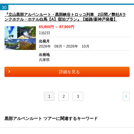
30
『立山黒部アルペンルート・黒部峡谷トロッコ列車 2日間／弊社Aラ
ンクホテル・ホテル白馬【A】宿泊プラン』【姫路/新神戸発着】
65,900円 ～ 87,900円
1泊2日
出発月
2026年 08月 ~ 2026年 10月
出発地
兵庫県
詳細を見る
1
2
3
次
黒部アルペンルート ツアーに関連するキーワード