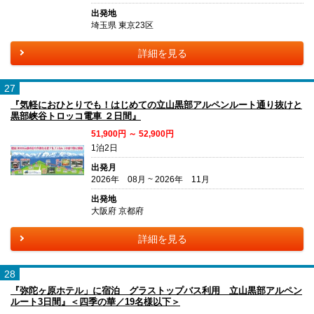
出発地
埼玉県 東京23区
詳細を見る
27
『気軽におひとりでも！はじめての立山黒部アルペンルート通り抜けと
黒部峡谷トロッコ電車 ２日間』
51,900円 ～ 52,900円
1泊2日
出発月
2026年 08月 ~ 2026年 11月
出発地
大阪府 京都府
詳細を見る
28
『弥陀ヶ原ホテル」に宿泊 グラストップバス利用 立山黒部アルペン
ルート3日間』＜四季の華／19名様以下＞