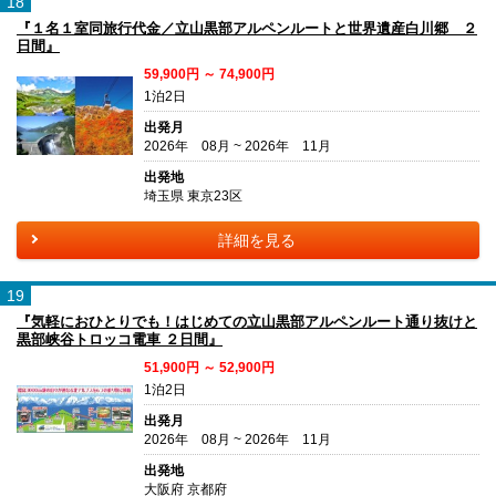
18
『１名１室同旅行代金／立山黒部アルペンルートと世界遺産白川郷 ２
日間』
59,900円 ～ 74,900円
1泊2日
出発月
2026年 08月 ~ 2026年 11月
出発地
埼玉県 東京23区
詳細を見る
19
『気軽におひとりでも！はじめての立山黒部アルペンルート通り抜けと
黒部峡谷トロッコ電車 ２日間』
51,900円 ～ 52,900円
1泊2日
出発月
2026年 08月 ~ 2026年 11月
出発地
大阪府 京都府