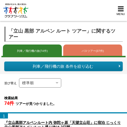
MENU
「立山 黒部 アルペン ルート ツアー」に関するツ
アー
列車／飛行機の旅(74件)
バスツアー(37件)
列車／飛行機の旅 条件を絞り込む
並び替え
検索結果
74件
ツアーが見つかりました。
1
『立山黒部アルペンルート内 弥陀ヶ原「天望立山荘」に宿泊 じっくり