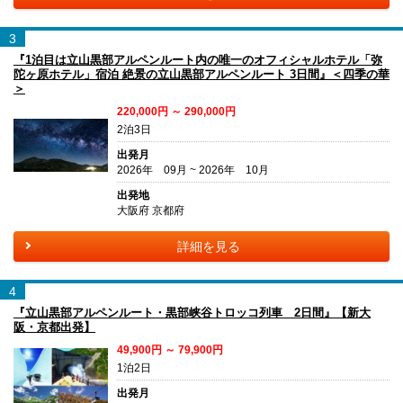
3
『1泊目は立山黒部アルペンルート内の唯一のオフィシャルホテル「弥
陀ヶ原ホテル」宿泊 絶景の立山黒部アルペンルート 3日間』＜四季の華
＞
220,000円 ～ 290,000円
2泊3日
出発月
2026年 09月 ~ 2026年 10月
出発地
大阪府 京都府
詳細を見る
4
『立山黒部アルペンルート・黒部峡谷トロッコ列車 2日間』【新大
阪・京都出発】
49,900円 ～ 79,900円
1泊2日
出発月