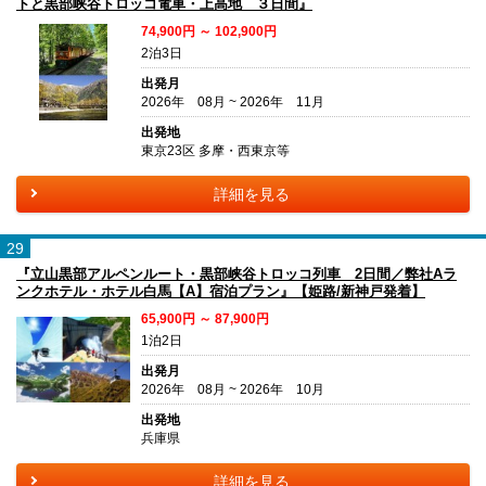
トと黒部峡谷トロッコ電車・上高地 ３日間』
74,900円 ～ 102,900円
2泊3日
出発月
2026年 08月 ~ 2026年 11月
出発地
東京23区 多摩・西東京等
詳細を見る
29
『立山黒部アルペンルート・黒部峡谷トロッコ列車 2日間／弊社Aラ
ンクホテル・ホテル白馬【A】宿泊プラン』【姫路/新神戸発着】
65,900円 ～ 87,900円
1泊2日
出発月
2026年 08月 ~ 2026年 10月
出発地
兵庫県
詳細を見る