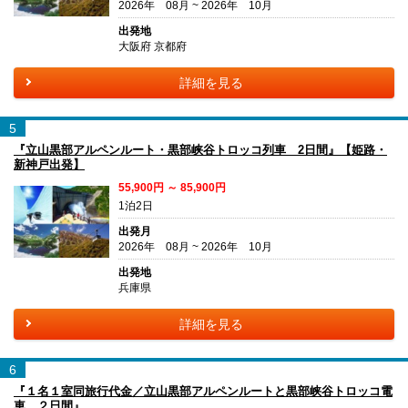
2026年 08月 ~ 2026年 10月
出発地
大阪府 京都府
詳細を見る
5
『立山黒部アルペンルート・黒部峡谷トロッコ列車 2日間』【姫路・
新神戸出発】
55,900円 ～ 85,900円
1泊2日
出発月
2026年 08月 ~ 2026年 10月
出発地
兵庫県
詳細を見る
6
『１名１室同旅行代金／立山黒部アルペンルートと黒部峡谷トロッコ電
車 ２日間』