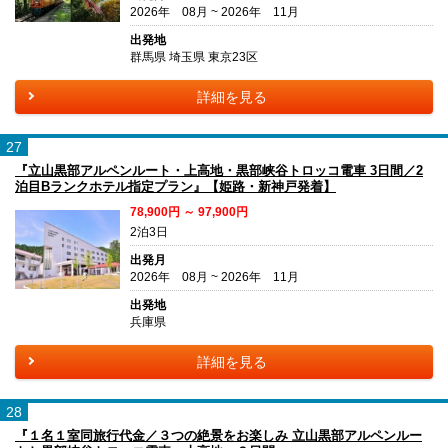
2026年 08月 ~ 2026年 11月
出発地
群馬県 埼玉県 東京23区
詳細を見る
27
『立山黒部アルペンルート・上高地・黒部峡谷トロッコ電車 3日間／2
泊目Bランクホテル指定プラン』【姫路・新神戸発着】
78,900円 ～ 97,900円
2泊3日
出発月
2026年 08月 ~ 2026年 11月
出発地
兵庫県
詳細を見る
28
『１名１室同旅行代金／３つの絶景をお楽しみ 立山黒部アルペンルー