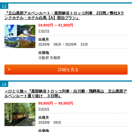
13
『立山黒部アルペンルート・黒部峡谷トロッコ列車 2日間／弊社Aラ
ンクホテル・ホテル白馬【A】宿泊プラン』
59,900円 ～ 81,900円
1泊2日
出発月
2026年 08月 ~ 2026年 10月
出発地
大阪府 京都府
詳細を見る
14
＜ひとり旅＞『黒部峡谷トロッコ列車・白川郷・飛騨高山 立山黒部ア
ルペンルート通り抜け ３日間』
99,900円 ～ 99,900円
2泊3日
出発月
2026年 09月
出発地