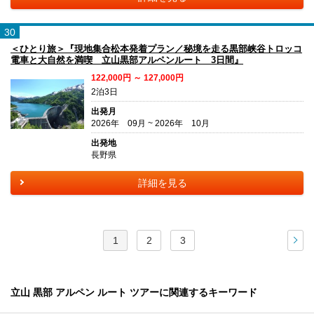
30
＜ひとり旅＞『現地集合松本発着プラン／秘境を走る黒部峡谷トロッコ
電車と大自然を満喫 立山黒部アルペンルート 3日間』
122,000円 ～ 127,000円
2泊3日
出発月
2026年 09月 ~ 2026年 10月
出発地
長野県
詳細を見る
1
2
3
次
立山 黒部 アルペン ルート ツアーに関連するキーワード