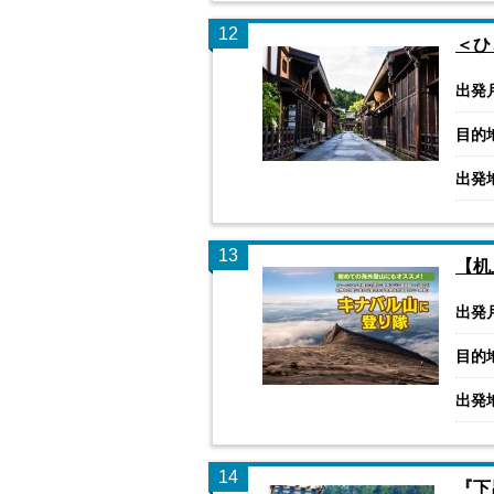
12
＜ひ
出発
目的
出発
13
【机
出発
目的
出発
14
『下