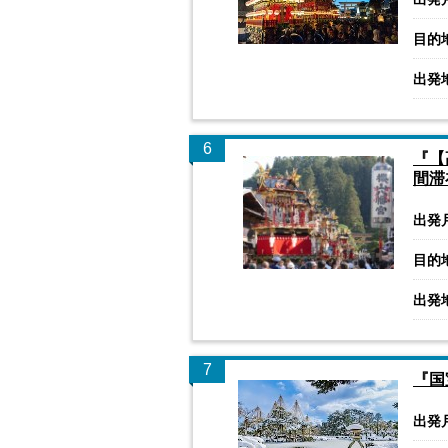
目的
出発
6
『【
間滞
出発
目的
出発
7
『国
出発