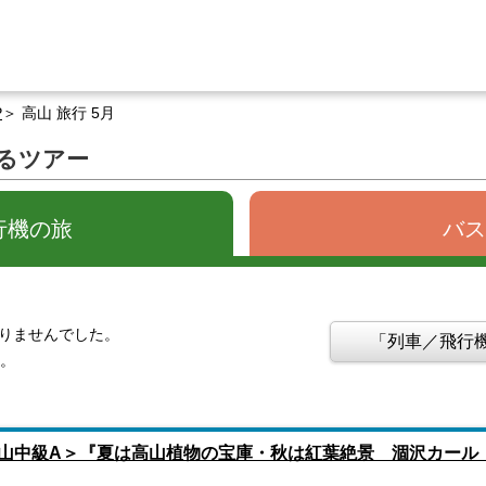
P
高山 旅行 5月
するツアー
行機の旅
バス
かりませんでした。
「列車／飛行機
す。
山中級A＞『夏は高山植物の宝庫・秋は紅葉絶景 涸沢カール