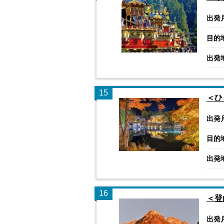
出発
目的
出発
15
＜ひ
出発
目的
出発
16
＜登
出発