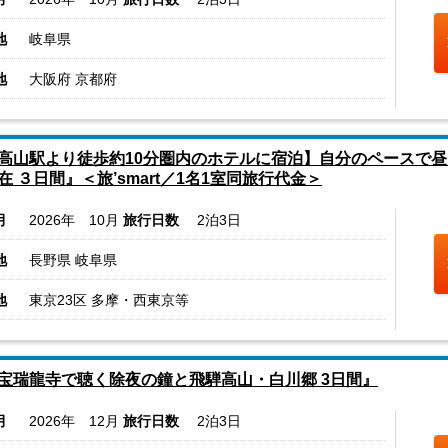
地
岐阜県
地
大阪府 京都府
高山駅より徒歩約10分圏内のホテルに宿泊】自分のペースで昼
在 ３日間』＜旅’smart／1名1室同旅行代金＞
月
2026年 10月
旅行日数
2泊3日
地
長野県 岐阜県
地
東京23区 多摩・西東京等
宝瑞龍寺で聴く除夜の鐘と飛騨高山・白川郷 3日間』
月
2026年 12月
旅行日数
2泊3日