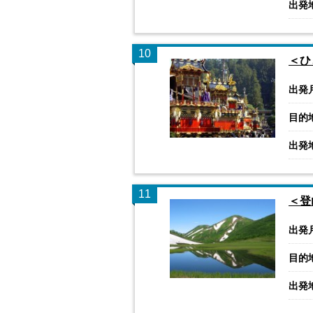
出発
10
＜ひ
出発
目的
出発
11
＜登
出発
目的
出発