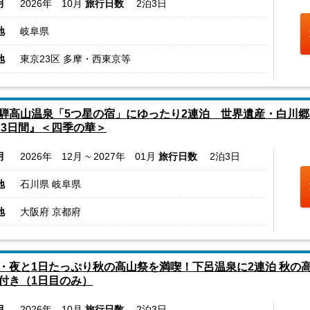
月
2026年 10月
旅行日数
2泊3日
地
岐阜県
地
東京23区 多摩・西東京等
騨高山温泉「5つ星の宿」にゆったり2連泊 世界遺産・白川
 3日間』＜四季の華＞
月
2026年 12月 ~ 2027年 01月
旅行日数
2泊3日
地
石川県 岐阜県
地
大阪府 京都府
・夜と1日たっぷり秋の高山祭を満喫！下呂温泉に2連泊 秋の高
付き（1日目のみ）
月
2026年 10月
旅行日数
2泊3日