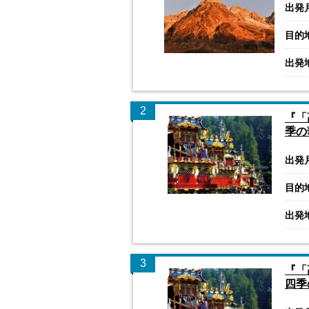
出発
目的
出発
2
『「
季の
出発
目的
出発
3
『「
四季