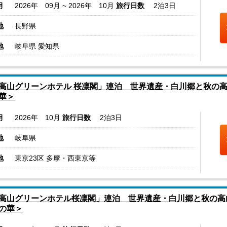
月
2026年 09月 ~ 2026年 10月
旅行日数
2泊3日
地
長野県
地
岐阜県 愛知県
高山グリーンホテル 桜凛閣」連泊 世界遺産・白川郷と秋の
華＞
月
2026年 10月
旅行日数
2泊3日
地
岐阜県
地
東京23区 多摩・西東京等
高山グリーンホテル桜凛閣」連泊 世界遺産・白川郷と秋の高
の華＞