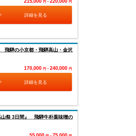
215,000
220,000
円 ~
円
詳細を見る
郷 飛騨の小京都・飛騨高山・金沢
170,000
240,000
円 ~
円
詳細を見る
山祭 3日間』 飛騨牛朴葉味噌の
55,000
75,000
円 ~
円