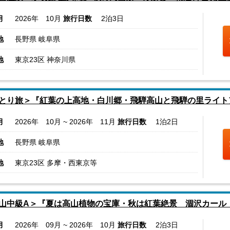
月
2026年 10月
旅行日数
2泊3日
地
長野県 岐阜県
地
東京23区 神奈川県
とり旅＞『紅葉の上高地・白川郷・飛騨高山と飛騨の里ライト
月
2026年 10月 ~ 2026年 11月
旅行日数
1泊2日
地
長野県 岐阜県
地
東京23区 多摩・西東京等
山中級A＞『夏は高山植物の宝庫・秋は紅葉絶景 涸沢カール
月
2026年 09月 ~ 2026年 10月
旅行日数
2泊3日