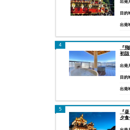
出発
目的
出発
4
『飛
初詣
出発
目的
出発
5
『昼
夕食
出発