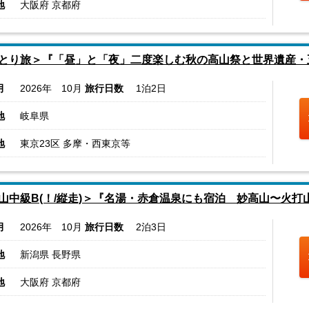
地
大阪府 京都府
とり旅＞『「昼」と「夜」二度楽しむ秋の高山祭と世界遺産・
月
2026年 10月
旅行日数
1泊2日
地
岐阜県
地
東京23区 多摩・西東京等
山中級B(！/縦走)＞『名湯・赤倉温泉にも宿泊 妙高山〜火打
月
2026年 10月
旅行日数
2泊3日
地
新潟県 長野県
地
大阪府 京都府