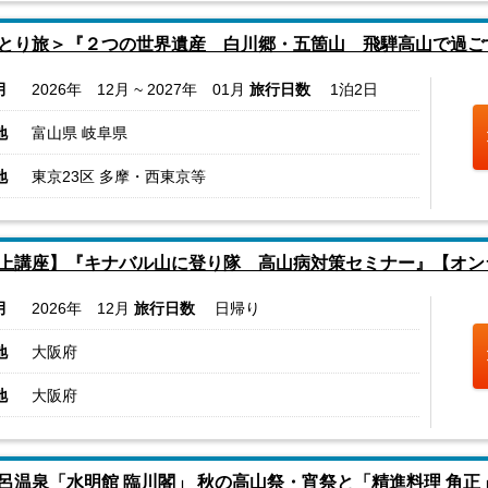
とり旅＞『２つの世界遺産 白川郷・五箇山 飛騨高山で過ご
月
2026年 12月 ~ 2027年 01月
旅行日数
1泊2日
地
富山県 岐阜県
地
東京23区 多摩・西東京等
上講座】『キナバル山に登り隊 高山病対策セミナー』【オンラ
月
2026年 12月
旅行日数
日帰り
地
大阪府
地
大阪府
呂温泉「水明館 臨川閣」 秋の高山祭・宵祭と「精進料理 角正