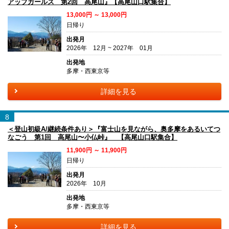
アップガールズ 第2回 高尾山』【高尾山口駅集合】
13,000円 ～ 13,000円
日帰り
出発月
2026年 12月 ~ 2027年 01月
出発地
多摩・西東京等
詳細を見る
8
＜登山初級A/継続条件あり＞『富士山を見ながら、奥多摩をあるいてつ
なごう 第1回 高尾山〜小仏峠』 【高尾山口駅集合】
11,900円 ～ 11,900円
日帰り
出発月
2026年 10月
出発地
多摩・西東京等
詳細を見る