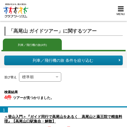
MENU
「高尾山 ガイドツアー」に関するツアー
列車／飛行機の旅(4件)
列車／飛行機の旅 条件を絞り込む
並び替え
検索結果
4件
ツアーが見つかりました。
1
＜登山入門＞『ガイド同行で高尾山をあるく 高尾山と薬王院で精進料
理』【高尾山口駅集合・解散】