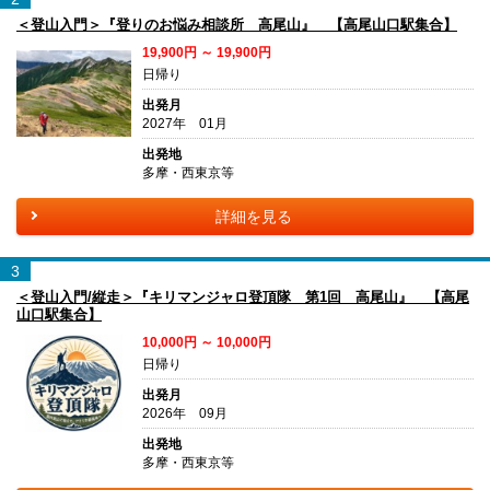
＜登山入門＞『登りのお悩み相談所 高尾山』 【高尾山口駅集合】
19,900円 ～ 19,900円
日帰り
出発月
2027年 01月
出発地
多摩・西東京等
詳細を見る
3
＜登山入門/縦走＞『キリマンジャロ登頂隊 第1回 高尾山』 【高尾
山口駅集合】
10,000円 ～ 10,000円
日帰り
出発月
2026年 09月
出発地
多摩・西東京等