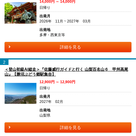
14,000円 ～ 14,000円
日帰り
出発月
2026年 11月 ~ 2027年 03月
出発地
多摩・西東京等
詳細を見る
2
＜登山初級A/縦走＞『佐藤威行ガイドと行く 山梨百名山６ 甲州高尾
山』【勝沼ぶどう郷駅集合】
12,900円 ～ 12,900円
日帰り
出発月
2027年 02月
出発地
山梨県
詳細を見る