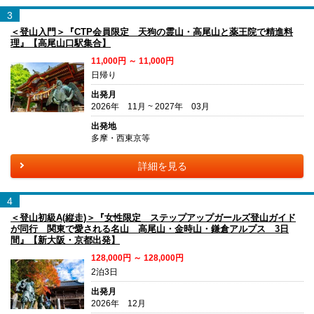
3
＜登山入門＞『CTP会員限定 天狗の霊山・高尾山と薬王院で精進料
理』【高尾山口駅集合】
11,000円 ～ 11,000円
日帰り
出発月
2026年 11月 ~ 2027年 03月
出発地
多摩・西東京等
詳細を見る
4
＜登山初級A(縦走)＞『女性限定 ステップアップガールズ登山ガイド
が同行 関東で愛される名山 高尾山・金時山・鎌倉アルプス 3日
間』【新大阪・京都出発】
128,000円 ～ 128,000円
2泊3日
出発月
2026年 12月