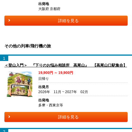
出発地
大阪府 京都府
詳細を見る
その他の列車/飛行機の旅
1
＜登山入門＞ 『下りのお悩み相談所 高尾山』 【高尾山口駅集合】
19,900円 ～ 19,900円
日帰り
出発月
2026年 11月 ~ 2027年 02月
出発地
多摩・西東京等
詳細を見る
2