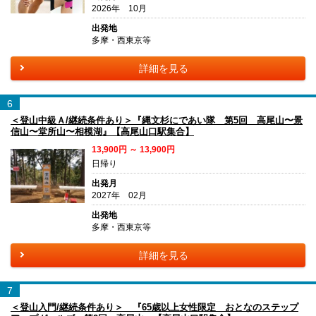
2026年 10月
出発地
多摩・西東京等
詳細を見る
6
＜登山中級Ａ/継続条件あり＞『縄文杉にであい隊 第5回 高尾山〜景
信山〜堂所山〜相模湖』【高尾山口駅集合】
13,900円 ～ 13,900円
日帰り
出発月
2027年 02月
出発地
多摩・西東京等
詳細を見る
7
＜登山入門/継続条件あり＞ 『65歳以上女性限定 おとなのステップ