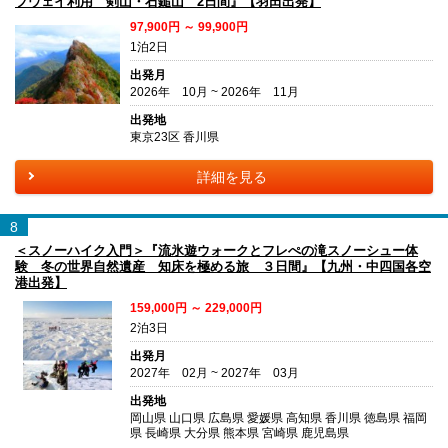
プウェイ利用 剣山・石鎚山 2日間』【羽田出発】
97,900円 ～ 99,900円
1泊2日
出発月
2026年 10月 ~ 2026年 11月
出発地
東京23区 香川県
詳細を見る
8
＜スノーハイク入門＞『流氷遊ウォークとフレぺの滝スノーシュー体
験 冬の世界自然遺産 知床を極める旅 ３日間』【九州・中四国各空
港出発】
159,000円 ～ 229,000円
2泊3日
出発月
2027年 02月 ~ 2027年 03月
出発地
岡山県 山口県 広島県 愛媛県 高知県 香川県 徳島県 福岡
県 長崎県 大分県 熊本県 宮崎県 鹿児島県