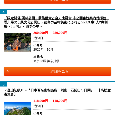
4
『限定開催 栗林公園・薪能鑑賞と金刀比羅宮 非公開書院案内付拝観
香川県の伝統文化と岡山・徳島の芸術美術にふれる〜バス席1人2席利
用〜3日間』＜四季の華＞
260,000円 ～ 280,000円
2泊3日
出発月
2026年 10月
出発地
東京23区 神奈川県
詳細を見る
5
＜登山初級Ｂ＞『日本百名山相談所 剣山・石鎚山３日間』 【高松空
港集合】
118,000円 ～ 118,000円
2泊3日
出発月