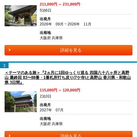
211,000円 ～ 231,000円
5泊6日
出発月
2026年 09月 ~ 2026年 11月
出発地
大阪府 兵庫県
詳細を見る
3
＜テーマのある旅＞『2ヵ月に1回ゆっくり巡る 四国八十八ヶ所と高野
山 最終回 83〜88番・1番札所打ち戻り(7ケ寺)と高野山 香川県・和歌山
県 3日間』
115,000円 ～ 120,000円
2泊3日
出発月
2027年 07月
出発地
大阪府 兵庫県
詳細を見る