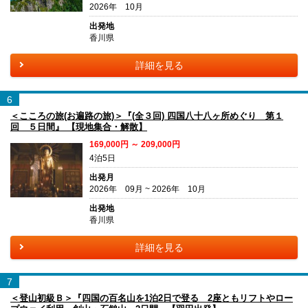
2026年 10月
出発地
香川県
詳細を見る
6
＜こころの旅(お遍路の旅)＞『(全３回) 四国八十八ヶ所めぐり 第１
回 ５日間』 【現地集合・解散】
169,000円 ～ 209,000円
4泊5日
出発月
2026年 09月 ~ 2026年 10月
出発地
香川県
詳細を見る
7
＜登山初級Ｂ＞『四国の百名山を1泊2日で登る 2座ともリフトやロー