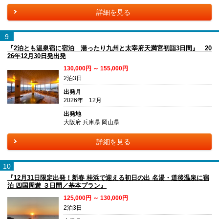
詳細を見る
9
『2泊とも温泉宿に宿泊 湯ったり九州と太宰府天満宮初詣3日間』 20
26年12月30日発出発
130,000円 ～ 155,000円
2泊3日
出発月
2026年 12月
出発地
大阪府 兵庫県 岡山県
詳細を見る
10
『12月31日限定出発！新春 桂浜で迎える初日の出 名湯・道後温泉に宿
泊 四国周遊 ３日間／基本プラン』
125,000円 ～ 130,000円
2泊3日