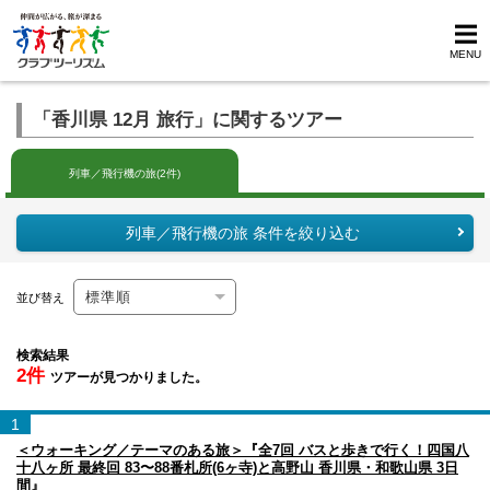
MENU
「香川県 12月 旅行」に関するツアー
列車／飛行機の旅(2件)
列車／飛行機の旅 条件を絞り込む
並び替え
検索結果
2件
ツアーが見つかりました。
1
＜ウォーキング／テーマのある旅＞『全7回 バスと歩きで行く！四国八
十八ヶ所 最終回 83〜88番札所(6ヶ寺)と高野山 香川県・和歌山県 3日
間』