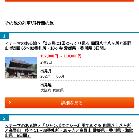
その他の列車/飛行機の旅
1
＜テーマのある旅＞『2ヵ月に1回ゆっくり巡る 四国八十八ヶ所と高野
山 第5回 65〜82番札所・18ヶ寺 愛媛県・香川県 3日間』
107,000円 ～ 110,000円
2泊3日
出発月
2027年 05月
出発地
大阪府 兵庫県
詳細を見る
2
＜テーマのある旅＞『ジャンボタクシー利用でめぐる 四国八十八ヶ所
と高野山 後半 51〜88番札所・38ヶ寺と高野山 愛媛県・香川県・和歌
山県 6日間』