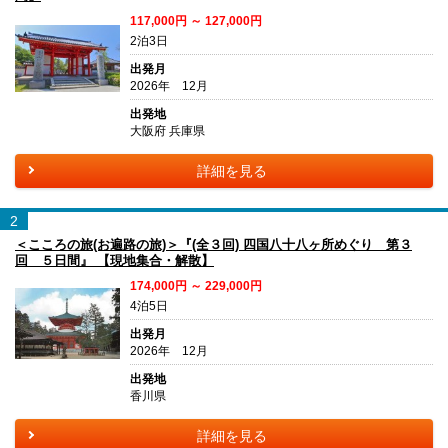
117,000円 ～ 127,000円
2泊3日
出発月
2026年 12月
出発地
大阪府 兵庫県
詳細を見る
2
＜こころの旅(お遍路の旅)＞『(全３回) 四国八十八ヶ所めぐり 第３
回 ５日間』 【現地集合・解散】
174,000円 ～ 229,000円
4泊5日
出発月
2026年 12月
出発地
香川県
詳細を見る