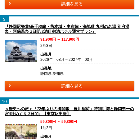
詳細を見る
9
『静岡駅発着/高千穂峡・熊本城・由布院・海地獄 九州の名湯 別府温
泉・阿蘇温泉 3日間/2泊目宿泊ホテル通常プラン』
91,900円 ～ 117,900円
2泊3日
出発月
2026年 08月 ~ 2027年 03月
出発地
静岡県 愛知県
詳細を見る
10
＜歴史への旅＞『72年ぶりの御開帳「豊川稲荷」特別祈祷と静岡県一の
宮4社めぐり 2日間』【東京駅出発】
59,800円 ～ 59,800円
1泊2日
出発月