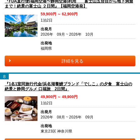
『FDA直行便(福岡空港〜静岡空港)利用 富士山五合目から地下洞窟
まで！絶景の富士山 ２日間』【福岡空港発】
59,900円 ～ 62,900円
1泊2日
出発月
2026年 09月 ~ 2026年 10月
出発地
福岡県
詳細を見る
8
『1名1室同旅行代金/浜名湖養鰻ブランド「でしこ」の夕食 富士山の
絶景と静岡グルメ 口福旅 2日間』
49,900円 ～ 49,900円
1泊2日
出発月
2026年 08月 ~ 2026年 09月
出発地
東京23区 神奈川県