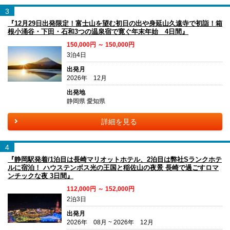
3
『12月29日出発限定！富士山を望む初日の出や身延山久遠寺で初詣！箱
根小涌谷・下田・石和3つの温泉宿で寛ぐ年末年始 4日間』
150,000円 ～ 150,000円
3泊4日
出発月
2026年 12月
出発地
静岡県 愛知県
詳細を見る
4
『静岡駅発着/1泊目は長崎マリオットホテル、2泊目は弊社Sランクホテ
ルに宿泊！ ハウステンボス光の王国と稲佐山の夜景 長崎で過ごすロマ
ンチックな夜 3日間』
112,000円 ～ 152,000円
2泊3日
出発月
2026年 08月 ~ 2026年 12月