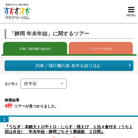
MENU
「静岡 年末年始」に関するツアー
列車／飛行機の旅(4件)
バスツアー(2件)
列車／飛行機の旅 条件を絞り込む
並び替え
検索結果
4件
ツアーが見つかりました。
1
『うなぎ・本鮪大トロ中トロ・しらす・桜えび １泊４食付き（うち１
回は弁当） 年末年始・静岡ごちそう満福旅 ２日間』