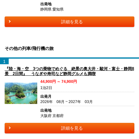
出発地
静岡県 愛知県
詳細を見る
その他の列車/飛行機の旅
1
『陸・海・空 3つの乗物でめぐる 絶景の奥大井・駿河・富士・静岡8
景 2日間』 うなぎや寿司など静岡グルメも満喫
44,900円 ～ 74,900円
1泊2日
出発月
2026年 08月 ~ 2027年 03月
出発地
大阪府 京都府
詳細を見る