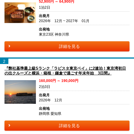
52,900円 ～ 64,900円
1泊2日
出発月
2026年 12月 ~ 2027年 01月
出発地
東京23区 神奈川県
詳細を見る
2
『弊社基準最上級Sランク「ラビスタ東京ベイ」に2連泊！東京湾初日
の出クルーズと横浜・箱根・鎌倉で過ごす年末年始 3日間』
160,000円 ～ 190,000円
2泊3日
出発月
2026年 12月
出発地
静岡県 愛知県
詳細を見る