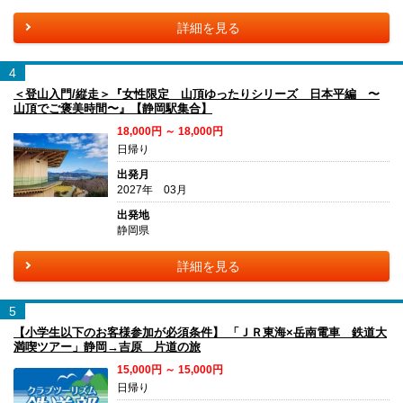
詳細を見る
4
＜登山入門/縦走＞『女性限定 山頂ゆったりシリーズ 日本平編 〜
山頂でご褒美時間〜』【静岡駅集合】
18,000円 ～ 18,000円
日帰り
出発月
2027年 03月
出発地
静岡県
詳細を見る
5
【小学生以下のお客様参加が必須条件】 「ＪＲ東海×岳南電車 鉄道大
満喫ツアー」静岡→吉原 片道の旅
15,000円 ～ 15,000円
日帰り