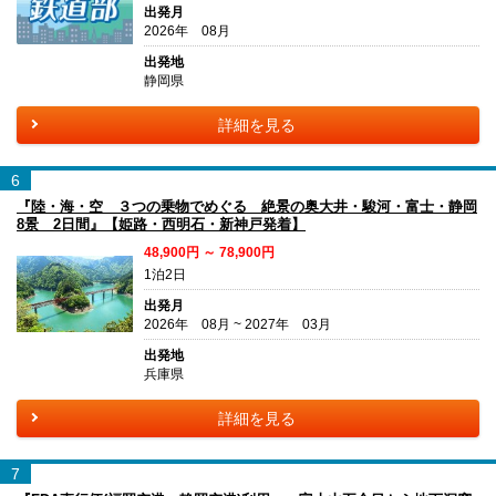
出発月
2026年 08月
出発地
静岡県
詳細を見る
6
『陸・海・空 ３つの乗物でめぐる 絶景の奥大井・駿河・富士・静岡
8景 2日間』【姫路・西明石・新神戸発着】
48,900円 ～ 78,900円
1泊2日
出発月
2026年 08月 ~ 2027年 03月
出発地
兵庫県
詳細を見る
7