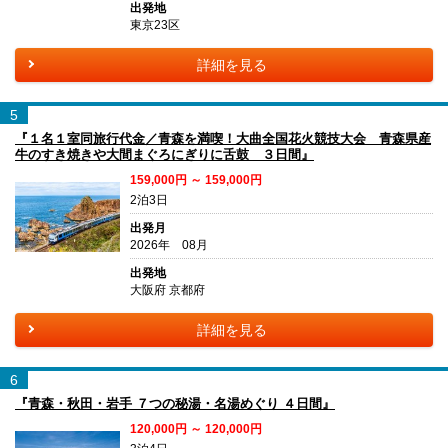
出発地
東京23区
詳細を見る
5
『１名１室同旅行代金／青森を満喫！大曲全国花火競技大会 青森県産
牛のすき焼きや大間まぐろにぎりに舌鼓 ３日間』
159,000円 ～ 159,000円
2泊3日
出発月
2026年 08月
出発地
大阪府 京都府
詳細を見る
6
『青森・秋田・岩手 ７つの秘湯・名湯めぐり ４日間』
120,000円 ～ 120,000円