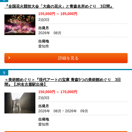
『全国花火競技大会「大曲の花火」と青森名所めぐり 3日間』
155,000円 ～ 195,000円
2泊3日
出発月
2026年 08月
出発地
愛知県
詳細を見る
9
＜美術館めぐり＞『現代アートの宝庫 青森5つの美術館めぐり 3日
間』【JR名古屋駅出発】
150,000円 ～ 170,000円
2泊3日
出発月
2026年 08月 ~ 2026年 09月
出発地
愛知県