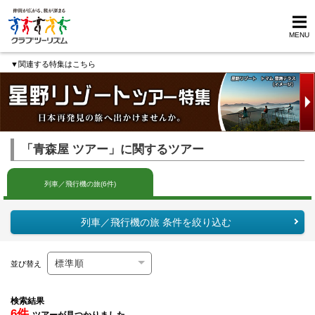
MENU
▼関連する特集はこちら
「青森屋 ツアー」に関するツアー
列車／飛行機の旅(6件)
列車／飛行機の旅 条件を絞り込む
並び替え
検索結果
6件
ツアーが見つかりました。