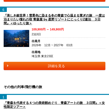
6
『美しき銀世界！雪景色に染まる冬の青森で心温まる寛ぎの旅 一度は
泊まりたい憧れの宿 青森屋 by 星野リゾートにじっくり2連泊 ３日
間』＜ゆったり旅＞
109,900円 ～ 149,900円
2泊3日
出発月
2026年 12月 ~ 2027年 03月
出発地
埼玉県 東京23区
詳細を見る
その他の列車/飛行機の旅
1
『青森を代表する４つの美術館めぐり 青森アートの旅 ３日間』＜女
性限定ツアー＞