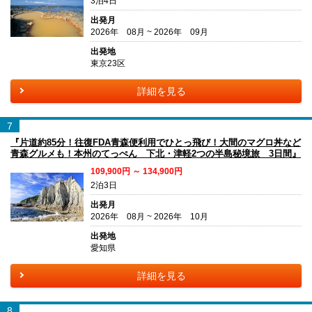
3泊4日
出発月
2026年 08月 ~ 2026年 09月
出発地
東京23区
詳細を見る
7
『片道約85分！往復FDA青森便利用でひとっ飛び！大間のマグロ丼など
青森グルメも！本州のてっぺん 下北・津軽2つの半島秘境旅 3日間』
109,900円 ～ 134,900円
2泊3日
出発月
2026年 08月 ~ 2026年 10月
出発地
愛知県
詳細を見る
8