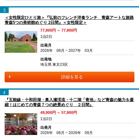
3
＜女性限定ひとり旅＞『弘前のフレンチ洋食ランチ 青森アートな旅路
青森5つの美術館めぐり 2日間』＜女性限定＞
77,900円 ～ 77,900円
1泊2日
出発月
2026年 08月 ~ 2027年 03月
出発地
埼玉県 東京23区
詳細を見る
4
『五能線・十和田湖・奥入瀬渓流・十二湖「青池」など青森の魅力を凝
縮！はじめての青森７つの絶景めぐり ２日間』
49,900円 ～ 57,900円
1泊2日
出発月
2026年 08月 ~ 2026年 09月