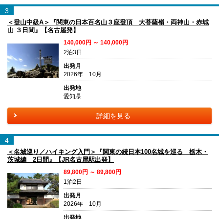
3
＜登山中級A＞『関東の日本百名山３座登頂 大菩薩嶺・両神山・赤城
山 ３日間』【名古屋発】
140,000円 ～ 140,000円
2泊3日
出発月
2026年 10月
出発地
愛知県
詳細を見る
4
＜名城巡り／ハイキング入門＞『関東の続日本100名城を巡る 栃木・
茨城編 2日間』【JR名古屋駅出発】
89,800円 ～ 89,800円
1泊2日
出発月
2026年 10月
出発地