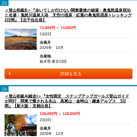
23
＜登山初級B＞『歩いてしか行けない関東最後の秘湯・奥鬼怒温泉宿泊
と名湯・鬼怒川温泉入浴 天空の湿原・紅葉の奥鬼怒湿原トレッキング
2日間』【北千住出発】
72,900円 ～ 74,900円
1泊2日
出発月
2026年 10月
出発地
栃木県 東京23区
詳細を見る
24
＜登山初級A(縦走)＞『女性限定 ステップアップガールズ登山ガイド
が同行 関東で愛される名山 高尾山・金時山・鎌倉アルプス 3日
間』【新大阪・京都出発】
128,000円 ～ 128,000円
2泊3日
出発月
2026年 12月