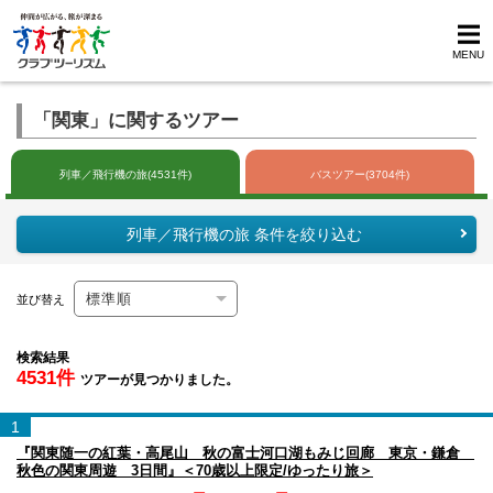
MENU
「関東」に関するツアー
列車／飛行機の旅(4531件)
バスツアー(3704件)
列車／飛行機の旅 条件を絞り込む
並び替え
検索結果
4531件
ツアーが見つかりました。
1
『関東随一の紅葉・高尾山 秋の富士河口湖もみじ回廊 東京・鎌倉
秋色の関東周遊 3日間』＜70歳以上限定/ゆったり旅＞