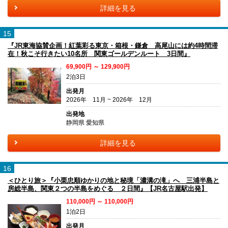
詳細を見る
15
『JR東海協賛企画！紅葉彩る東京・箱根・鎌倉 高尾山には約4時間滞
在！秋こそ行きたい10名所 関東ゴールデンルート 3日間』
69,900円 ～ 129,900円
2泊3日
出発月
2026年 11月 ~ 2026年 12月
出発地
静岡県 愛知県
詳細を見る
16
＜ひとり旅＞『小栗忠順ゆかりの地と秘境「濃溝の滝」へ 三浦半島と
房総半島、関東２つの半島をめぐる ２日間』【JR名古屋駅出発】
110,000円 ～ 110,000円
1泊2日
出発月