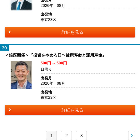
出発月
2026年 08月
出発地
東京23区
詳細を見る
30
＜銀座開催＞『投資をやめる日〜健康寿命と運用寿命』
500円 ～ 500円
日帰り
出発月
2026年 08月
出発地
東京23区
詳細を見る
1
2
3
次