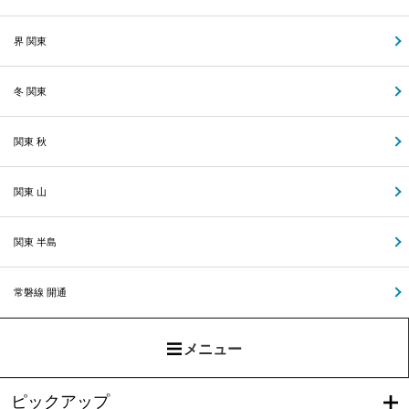
界 関東
冬 関東
関東 秋
関東 山
関東 半島
常磐線 開通
メニュー
ピックアップ