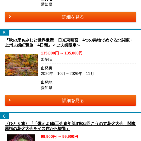
愛知県
詳細を見る
5
『秋の床もみじと世界遺産・日光東照宮 4つの乗物でめぐる北関東・
上州夫婦紅葉旅 4日間』＜ご夫婦限定＞
135,000円 ～ 135,000円
3泊4日
出発月
2026年 10月 ~ 2026年 11月
出発地
愛知県
詳細を見る
6
〈ひとり旅〉『「燃えよ!商工会青年部!!第23回こうのす花火大会」関東
屈指の花火大会をイス席から観覧』
99,900円 ～ 99,900円