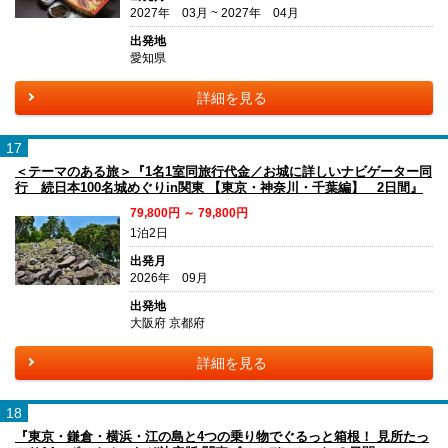
2027年 03月 ~ 2027年 04月
出発地
愛知県
詳細を見る
17
＜テーマのある旅＞『1名1室同旅行代金／お城に詳しいナビゲーター同
行 続日本100名城めぐりin関東 【東京・神奈川・千葉編】 2日間』
79,800円 ～ 79,800円
1泊2日
出発月
2026年 09月
出発地
大阪府 京都府
詳細を見る
18
『東京・鎌倉・横浜・江の島と4つの乗り物でぐるっと箱根！ 見所たっ