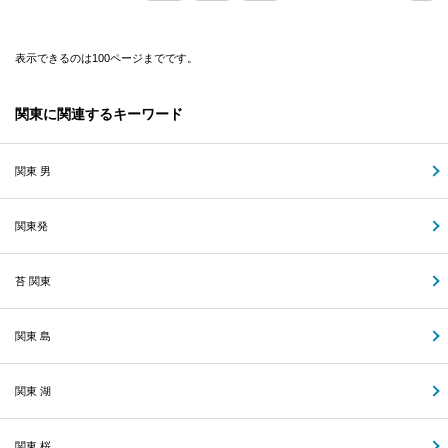
表示できるのは100ページまでです。
関東に関連するキーワード
関東 男
関東発
苔 関東
関東 島
関東 湖
関東 桜