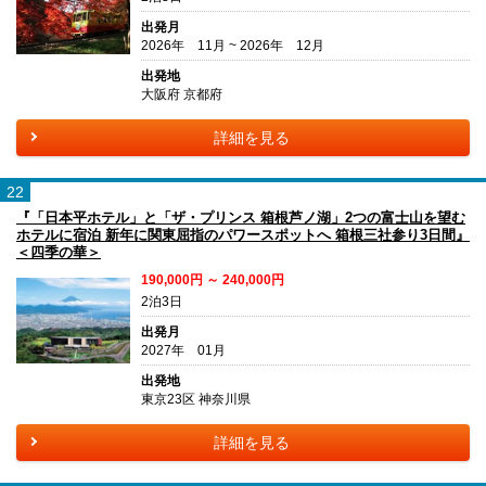
出発月
2026年 11月 ~ 2026年 12月
出発地
大阪府 京都府
詳細を見る
22
『「日本平ホテル」と「ザ・プリンス 箱根芦ノ湖」2つの富士山を望む
ホテルに宿泊 新年に関東屈指のパワースポットへ 箱根三社参り3日間』
＜四季の華＞
190,000円 ～ 240,000円
2泊3日
出発月
2027年 01月
出発地
東京23区 神奈川県
詳細を見る