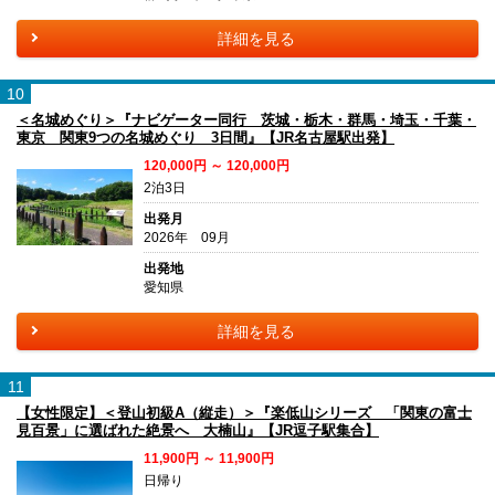
詳細を見る
10
＜名城めぐり＞『ナビゲーター同行 茨城・栃木・群馬・埼玉・千葉・
東京 関東9つの名城めぐり 3日間』【JR名古屋駅出発】
120,000円 ～ 120,000円
2泊3日
出発月
2026年 09月
出発地
愛知県
詳細を見る
11
【女性限定】＜登山初級A（縦走）＞『楽低山シリーズ 「関東の富士
見百景」に選ばれた絶景へ 大楠山』【JR逗子駅集合】
11,900円 ～ 11,900円
日帰り