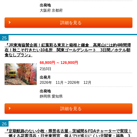
出発地
大阪府 京都府
詳細を見る
25
『JR東海協賛企画！紅葉彩る東京と箱根と鎌倉 高尾山には約4時間滞
在！秋こそ行きたい10名所 関東ゴールデンルート 3日間／ホテル朝
食なしプラン』
66,900円 ～ 126,900円
2泊3日
出発月
2026年 11月 ~ 2026年 12月
出発地
静岡県 愛知県
詳細を見る
26
『定期航路のない小牧・県営名古屋⇔茨城間をFDAチャーターで実現！
燃える花貫渓谷・日光東照宮 個人では巡りにくい北関東・福島 3