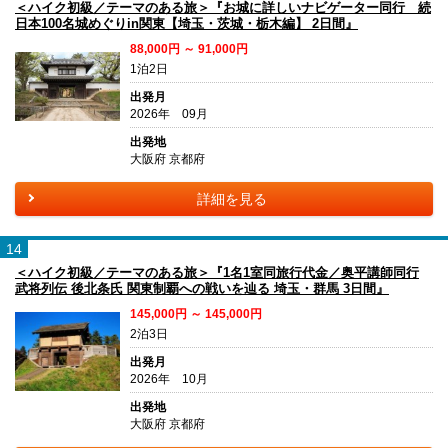
＜ハイク初級／テーマのある旅＞『お城に詳しいナビゲーター同行 続
日本100名城めぐりin関東【埼玉・茨城・栃木編】 2日間』
88,000円 ～ 91,000円
1泊2日
出発月
2026年 09月
出発地
大阪府 京都府
詳細を見る
14
＜ハイク初級／テーマのある旅＞『1名1室同旅行代金／奥平講師同行
武将列伝 後北条氏 関東制覇への戦いを辿る 埼玉・群馬 3日間』
145,000円 ～ 145,000円
2泊3日
出発月
2026年 10月
出発地
大阪府 京都府