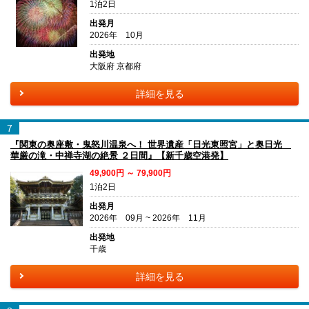
1泊2日
出発月
2026年 10月
出発地
大阪府 京都府
詳細を見る
7
『関東の奥座敷・鬼怒川温泉へ！ 世界遺産「日光東照宮」と奥日光
華厳の滝・中禅寺湖の絶景 ２日間』【新千歳空港発】
49,900円 ～ 79,900円
1泊2日
出発月
2026年 09月 ~ 2026年 11月
出発地
千歳
詳細を見る