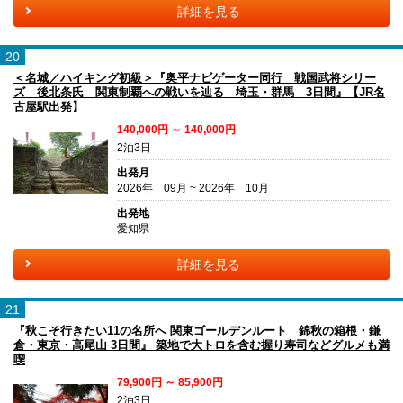
詳細を見る
20
＜名城／ハイキング初級＞『奥平ナビゲーター同行 戦国武将シリー
ズ 後北条氏 関東制覇への戦いを辿る 埼玉・群馬 3日間』【JR名
古屋駅出発】
140,000円 ～ 140,000円
2泊3日
出発月
2026年 09月 ~ 2026年 10月
出発地
愛知県
詳細を見る
21
『秋こそ行きたい11の名所へ 関東ゴールデンルート 錦秋の箱根・鎌
倉・東京・高尾山 3日間』 築地で大トロを含む握り寿司などグルメも満
喫
79,900円 ～ 85,900円
2泊3日