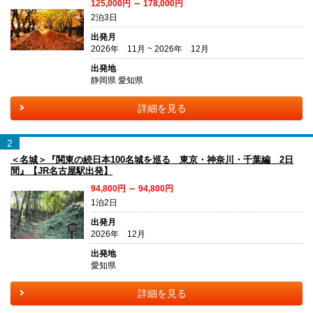
125,000円 ～ 178,000円
2泊3日
出発月
2026年 11月 ~ 2026年 12月
出発地
静岡県 愛知県
詳細を見る
2
＜名城＞『関東の続日本100名城を巡る 東京・神奈川・千葉編 2日
間』【JR名古屋駅出発】
94,800円 ～ 94,800円
1泊2日
出発月
2026年 12月
出発地
愛知県
詳細を見る