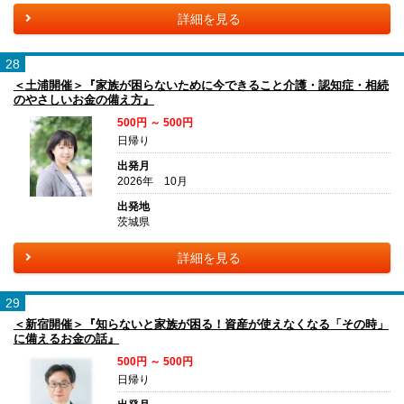
詳細を見る
28
＜土浦開催＞『家族が困らないために今できること介護・認知症・相続
のやさしいお金の備え方』
500円 ～ 500円
日帰り
出発月
2026年 10月
出発地
茨城県
詳細を見る
29
＜新宿開催＞『知らないと家族が困る！資産が使えなくなる「その時」
に備えるお金の話』
500円 ～ 500円
日帰り