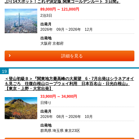
ぷり14スポット！これぞ決定版 関東ゴールデンルート ３日間』
89,000円 ～ 121,000円
2泊3日
出発月
2026年 09月 ~ 2026年 12月
出発地
大阪府 京都府
詳細を見る
19
＜登山初級Ｂ＞『関東地方最高峰の大展望 6・7月出発はシラネアオイ
も見ごろ 往復白根山ロープウェイ利用 日本百名山・日光白根山』
【東京・上野・大宮出発】
33,900円 ～ 34,900円
日帰り
出発月
2026年 08月 ~ 2026年 10月
出発地
群馬県 埼玉県 東京23区