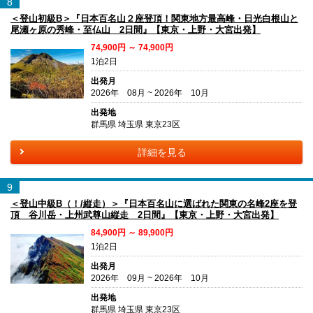
8
＜登山初級B＞『日本百名山２座登頂！関東地方最高峰・日光白根山と
尾瀬ヶ原の秀峰・至仏山 2日間』【東京・上野・大宮出発】
74,900円 ～ 74,900円
1泊2日
出発月
2026年 08月 ~ 2026年 10月
出発地
群馬県 埼玉県 東京23区
詳細を見る
9
＜登山中級B（！/縦走）＞『日本百名山に選ばれた関東の名峰2座を登
頂 谷川岳・上州武尊山縦走 2日間』【東京・上野・大宮出発】
84,900円 ～ 89,900円
1泊2日
出発月
2026年 09月 ~ 2026年 10月
出発地
群馬県 埼玉県 東京23区