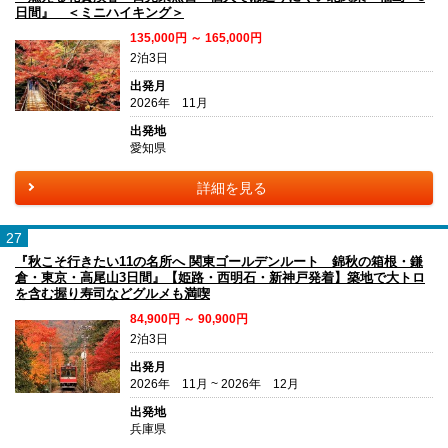
日間』 ＜ミニハイキング＞
135,000円 ～ 165,000円
2泊3日
出発月
2026年 11月
出発地
愛知県
詳細を見る
27
『秋こそ行きたい11の名所へ 関東ゴールデンルート 錦秋の箱根・鎌
倉・東京・高尾山3日間』【姫路・西明石・新神戸発着】築地で大トロ
を含む握り寿司などグルメも満喫
84,900円 ～ 90,900円
2泊3日
出発月
2026年 11月 ~ 2026年 12月
出発地
兵庫県