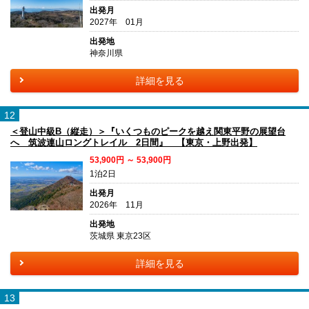
出発月
2027年 01月
出発地
神奈川県
詳細を見る
12
＜登山中級B（縦走）＞『いくつものピークを越え関東平野の展望台
へ 筑波連山ロングトレイル 2日間』 【東京・上野出発】
53,900円 ～ 53,900円
1泊2日
出発月
2026年 11月
出発地
茨城県 東京23区
詳細を見る
13