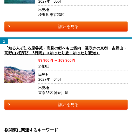
2027年 05月
出発地
埼玉県 東京23区
詳細を見る
2
『知る人ぞ知る原谷苑・高見の郷へもご案内 遅咲きの京都・吉野山・
高野山 桜探訪 3日間』＜ゆったり旅・ゆったり観光＞
89,900円 ～ 109,900円
2泊3日
出発月
2027年 04月
出発地
東京23区 神奈川県
詳細を見る
桜関東に関連するキーワード