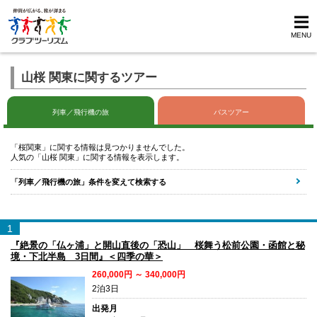
MENU
山桜 関東に関するツアー
列車／飛行機の旅
バスツアー
「桜関東」に関する情報は見つかりませんでした。
人気の「山桜 関東」に関する情報を表示します。
「列車／飛行機の旅」条件を変えて検索する
1
『絶景の「仏ヶ浦」と開山直後の「恐山」 桜舞う松前公園・函館と秘
境・下北半島 3日間』＜四季の華＞
260,000円 ～ 340,000円
2泊3日
出発月