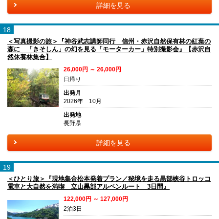
詳細を見る
18
＜写真撮影の旅＞『神谷武志講師同行 信州・赤沢自然保有林の紅葉の
森に 「きそしん」の幻を見る「モーターカー」特別撮影会』【赤沢自
然休養林集合】
26,000円 ～ 26,000円
日帰り
出発月
2026年 10月
出発地
長野県
詳細を見る
19
＜ひとり旅＞『現地集合松本発着プラン／秘境を走る黒部峡谷トロッコ
電車と大自然を満喫 立山黒部アルペンルート 3日間』
122,000円 ～ 127,000円
2泊3日