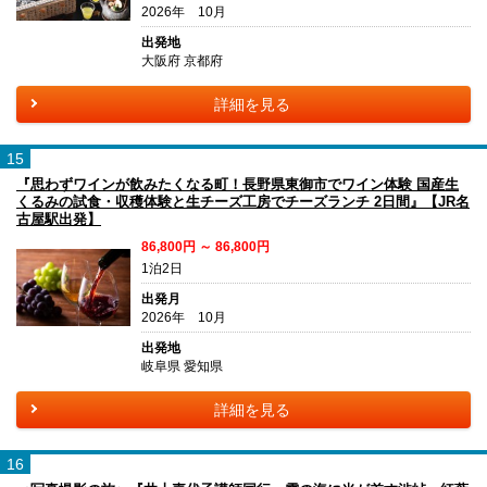
2026年 10月
出発地
大阪府 京都府
詳細を見る
15
『思わずワインが飲みたくなる町！長野県東御市でワイン体験 国産生
くるみの試食・収穫体験と生チーズ工房でチーズランチ 2日間』【JR名
古屋駅出発】
86,800円 ～ 86,800円
1泊2日
出発月
2026年 10月
出発地
岐阜県 愛知県
詳細を見る
16