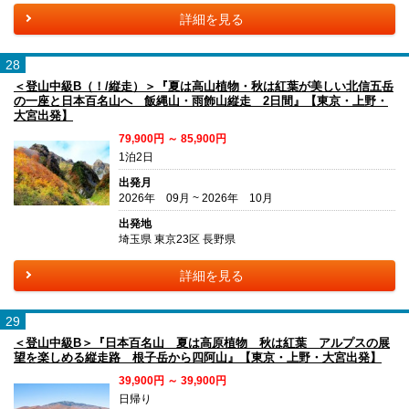
詳細を見る
28
＜登山中級B（！/縦走）＞『夏は高山植物・秋は紅葉が美しい北信五岳
の一座と日本百名山へ 飯縄山・雨飾山縦走 2日間』【東京・上野・
大宮出発】
79,900円 ～ 85,900円
1泊2日
出発月
2026年 09月 ~ 2026年 10月
出発地
埼玉県 東京23区 長野県
詳細を見る
29
＜登山中級B＞『日本百名山 夏は高原植物 秋は紅葉 アルプスの展
望を楽しめる縦走路 根子岳から四阿山』【東京・上野・大宮出発】
39,900円 ～ 39,900円
日帰り