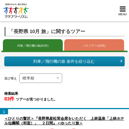
MENU
「長野県 10月 旅」に関するツアー
列車／飛行機の旅(83件)
バスツアー(19件)
列車／飛行機の旅 条件を絞り込む
並び替え
検索結果
83件
ツアーが見つかりました。
1
＜ひとりの贅沢＞『長野県産松茸会席をいただく 上林温泉「上林ホテ
ル仙壽閣（和室）」 ２日間』＜ゆったり旅＞