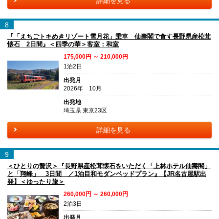
詳細を見る
8
『「えちごトキめきリゾート雪月花」乗車 仙壽閣で食す長野県産松茸
懐石 2日間』＜四季の華＞客室：和室
175,000円 ～ 210,000円
1泊2日
出発月
2026年 10月
出発地
埼玉県 東京23区
詳細を見る
9
＜ひとりの贅沢＞『長野県産松茸懐石をいただく「上林ホテル仙壽閣」
と「翔峰」 3日間 ／1泊目和モダンベッドプラン』【JR名古屋駅出
発】＜ゆったり旅＞
260,000円 ～ 260,000円
2泊3日
出発月