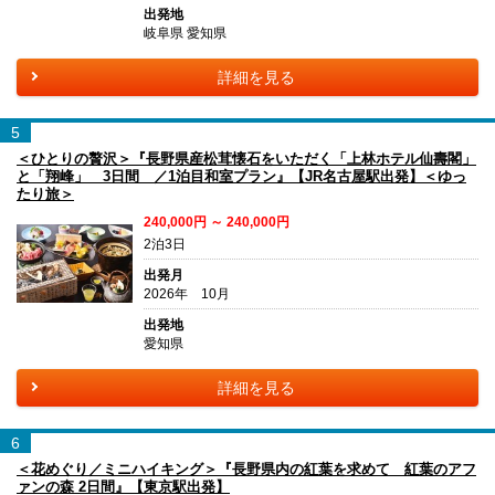
出発地
岐阜県 愛知県
詳細を見る
5
＜ひとりの贅沢＞『長野県産松茸懐石をいただく「上林ホテル仙壽閣」
と「翔峰」 3日間 ／1泊目和室プラン』【JR名古屋駅出発】＜ゆっ
たり旅＞
240,000円 ～ 240,000円
2泊3日
出発月
2026年 10月
出発地
愛知県
詳細を見る
6
＜花めぐり／ミニハイキング＞『長野県内の紅葉を求めて 紅葉のアフ
ァンの森 2日間』【東京駅出発】