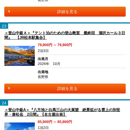
長野県
詳細を見る
23
＜登山中級Ａ＞『テント泊のための登山教室 最終回 涸沢カール３日
間』 【JR松本駅集合】
79,900円 ～ 79,900円
2泊3日
出発月
2026年 10月
出発地
長野県
詳細を見る
24
＜登山中級A＞『八方池と白馬三山の大展望 絶景拡がる雲上の別世
界・唐松岳 2日間』【名古屋出発】
85,900円 ～ 85,900円
1泊2日