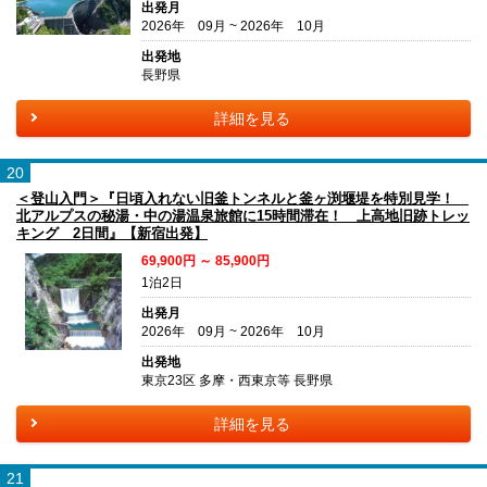
出発月
2026年 09月 ~ 2026年 10月
出発地
長野県
詳細を見る
20
＜登山入門＞『日頃入れない旧釜トンネルと釜ヶ渕堰堤を特別見学！
北アルプスの秘湯・中の湯温泉旅館に15時間滞在！ 上高地旧跡トレッ
キング 2日間』【新宿出発】
69,900円 ～ 85,900円
1泊2日
出発月
2026年 09月 ~ 2026年 10月
出発地
東京23区 多摩・西東京等 長野県
詳細を見る
21