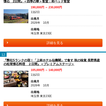
懐石 2日間』＜四季の華＞客室：和ベッド客室
190,000円 ～ 230,000円
1泊2日
出発月
2026年 10月
出発地
埼玉県 東京23区
詳細を見る
12
『弊社Sランクの宿！「上林ホテル仙壽閣」で食す 秋の味覚 長野県産
の松茸懐石料理 ２日間』＜プレミアムステージ＞
105,000円 ～ 140,000円
1泊2日
出発月
2026年 10月
出発地
埼玉県 東京23区
詳細を見る