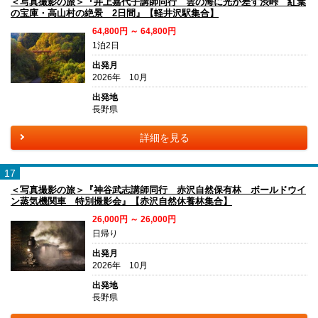
＜写真撮影の旅＞『井上嘉代子講師同行 雲の海に光が差す渋峠 紅葉
の宝庫・高山村の絶景 2日間』【軽井沢駅集合】
64,800円 ～ 64,800円
1泊2日
出発月
2026年 10月
出発地
長野県
詳細を見る
17
＜写真撮影の旅＞『神谷武志講師同行 赤沢自然保有林 ボールドウイ
ン蒸気機関車 特別撮影会』【赤沢自然休養林集合】
26,000円 ～ 26,000円
日帰り
出発月
2026年 10月
出発地
長野県