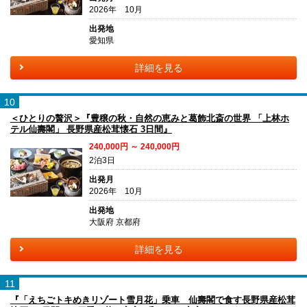
2026年 10月
出発地
愛知県
詳細を見る
10
＜ひとりの贅沢＞『豊穣の秋・自然の恵みと葛飾北斎の世界 「上林ホ
テル仙壽閣」 長野県産松茸懐石 3日間』
240,000円 ～ 240,000円
2泊3日
出発月
2026年 10月
出発地
大阪府 京都府
詳細を見る
11
『「えちごトキめきリゾート雪月花」乗車 仙壽閣で食す長野県産松茸