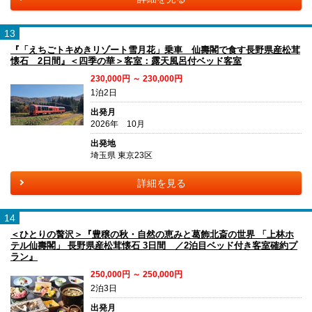
13
『「えちごトキめきリゾート雪月花」乗車 仙壽閣で食す長野県産松茸
懐石 2日間』＜四季の華＞客室：露天風呂付ベッド客室
230,000円 ～ 230,000円
1泊2日
出発月
2026年 10月
出発地
埼玉県 東京23区
詳細を見る
14
＜ひとりの贅沢＞『豊穣の秋・自然の恵みと葛飾北斎の世界 「上林ホ
テル仙壽閣」 長野県産松茸懐石 3日間 ／2泊目ベッド付き客室確約プ
ラン』
250,000円 ～ 250,000円
2泊3日
出発月