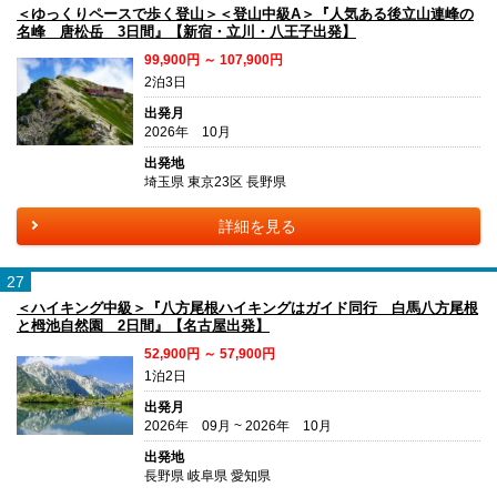
＜ゆっくりペースで歩く登山＞＜登山中級A＞『人気ある後立山連峰の
名峰 唐松岳 3日間』【新宿・立川・八王子出発】
99,900円 ～ 107,900円
2泊3日
出発月
2026年 10月
出発地
埼玉県 東京23区 長野県
詳細を見る
27
＜ハイキング中級＞『八方尾根ハイキングはガイド同行 白馬八方尾根
と栂池自然園 2日間』【名古屋出発】
52,900円 ～ 57,900円
1泊2日
出発月
2026年 09月 ~ 2026年 10月
出発地
長野県 岐阜県 愛知県