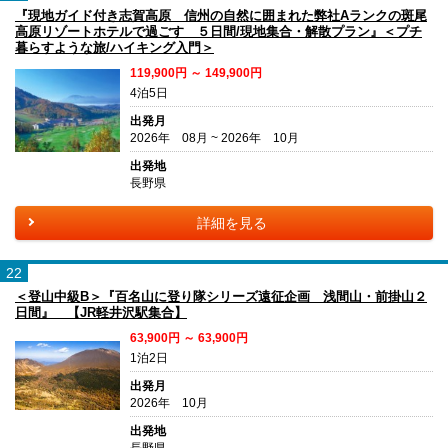
『現地ガイド付き志賀高原 信州の自然に囲まれた弊社Aランクの斑尾
高原リゾートホテルで過ごす ５日間/現地集合・解散プラン』＜プチ
暮らすような旅/ハイキング入門＞
119,900円 ～ 149,900円
4泊5日
出発月
2026年 08月 ~ 2026年 10月
出発地
長野県
詳細を見る
22
＜登山中級B＞『百名山に登り隊シリーズ遠征企画 浅間山・前掛山２
日間』 【JR軽井沢駅集合】
63,900円 ～ 63,900円
1泊2日
出発月
2026年 10月
出発地