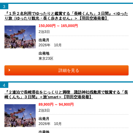
3
『１升２名利用でゆったりと鑑賞する「長崎くんち」３日間』＜ゆった
り旅［ゆったり観光・長く歩きません」＞【羽田空港発着】
150,000円 ～ 165,000円
2泊3日
出発月
2026年 10月
出発地
東京23区
詳細を見る
4
『２連泊で長崎滞在をじっくりと満喫 諏訪神社桟敷席で観賞する「長
崎くんち」３日間』＜旅'smart＞【羽田空港発着】
89,900円 ～ 94,900円
2泊3日
出発月
2026年 10月
出発地