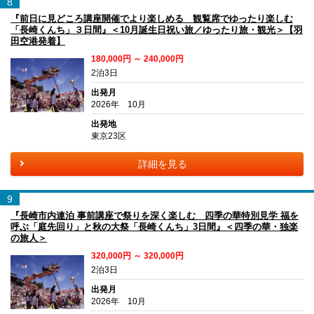
8
『前日に見どころ講座開催でより楽しめる 観覧席でゆったり楽しむ
「長崎くんち」３日間』＜10月誕生日祝い旅／ゆったり旅・観光＞【羽
田空港発着】
180,000円 ～ 240,000円
2泊3日
出発月
2026年 10月
出発地
東京23区
詳細を見る
9
『長崎市内連泊 事前講座で祭りを深く楽しむ 四季の華特別見学 福を
呼ぶ「庭先回り」と秋の大祭「長崎くんち」3日間』＜四季の華・独楽
の旅人＞
320,000円 ～ 320,000円
2泊3日
出発月
2026年 10月