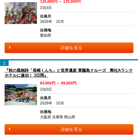
120,000円 ～ 135,000円
2泊3日
出発月
2026年 10月
出発地
愛知県
詳細を見る
2
『秋の風物詩「長崎くんち」と世界遺産 軍艦島クルーズ 弊社Aランク
ホテルに連泊！ 3日間』
84,900円 ～ 99,900円
2泊3日
出発月
2026年 10月
出発地
大阪府 兵庫県 岡山県
詳細を見る