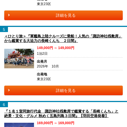
東京23区
詳細を見る
5
＜ひとり旅＞『軍艦島上陸クルーズに乗船！人気の「諏訪神社桟敷席」
から鑑賞する大迫力の長崎くんち ２日間』
149,000円 ～ 149,000円
1泊2日
出発月
2026年 10月
出発地
東京23区
詳細を見る
6
『１名１室同旅行代金 諏訪神社桟敷席で鑑賞する「長崎くんち」と
絶景・文化・グルメ 秋めく五島列島３日間』【羽田空港発着】
169,000円 ～ 169,000円