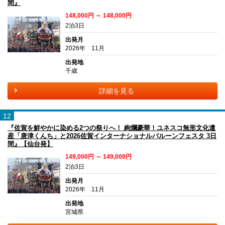
間』
148,000円 ～ 148,000円
2泊3日
出発月
2026年 11月
出発地
千歳
詳細を見る
12
『佐賀を鮮やかに染める2つの祭りへ！ 絢爛豪華！ユネスコ無形文化遺
産「唐津くんち」と2026佐賀インターナショナルバルーンフェスタ 3日
間』【仙台発】
149,000円 ～ 149,000円
2泊3日
出発月
2026年 11月
出発地
宮城県