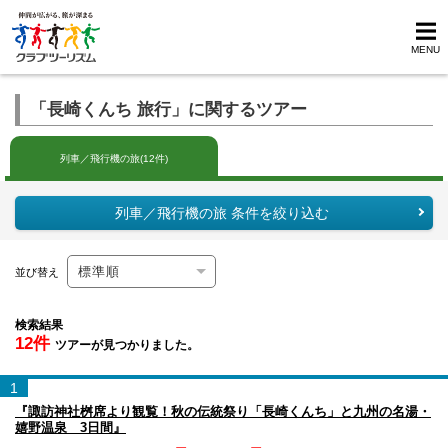
MENU
「長崎くんち 旅行」に関するツアー
列車／飛行機の旅(12件)
列車／飛行機の旅 条件を絞り込む
並び替え
検索結果
12件
ツアーが見つかりました。
1
『諏訪神社桝席より観覧！秋の伝統祭り「長崎くんち」と九州の名湯・
嬉野温泉 3日間』