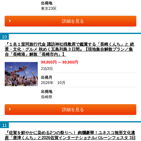
出発地
東京23区
詳細を見る
10
『１名１室同旅行代金 諏訪神社桟敷席で鑑賞する「長崎くんち」と 絶
景・文化・グルメ 秋めく五島列島３日間』【現地集合解散プラン／集
合「長崎港」解散「長崎市内」】
99,900円 ～ 99,900円
2泊3日
出発月
2026年 10月
出発地
長崎県
詳細を見る
11
『佐賀を鮮やかに染める2つの祭りへ！ 絢爛豪華！ユネスコ無形文化遺
産「唐津くんち」と2026佐賀インターナショナルバルーンフェスタ 3日