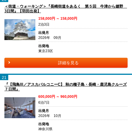
＜街道・ウォーキング＞『長崎街道をあるく 第５回 牛津から嬉野
3日間』【羽田出発】
158,000円 ～ 158,000円
2泊3日
出発月
2026年 09月
出発地
東京23区
詳細を見る
21
『【飛鳥III／アスカバルコニーC】 秋の種子島・長崎・鹿児島クルーズ
７日間』
600,000円 ～ 960,000円
6泊7日
出発月
2026年 10月
出発地
神奈川県