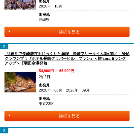
出発月
2026年 10月
出発地
長崎県
詳細を見る
2
『2連泊で長崎滞在をじっくりと満喫 長崎フリータイム3日間／「ANA
クラウンプラザホテル長崎グラバーヒル」プラン』＜旅'smart/ランク
アップ＞【羽田空港発着
54,900円 ～ 65,900円
2泊3日
出発月
2026年 08月 ~ 2026年 09月
出発地
東京23区
詳細を見る
3