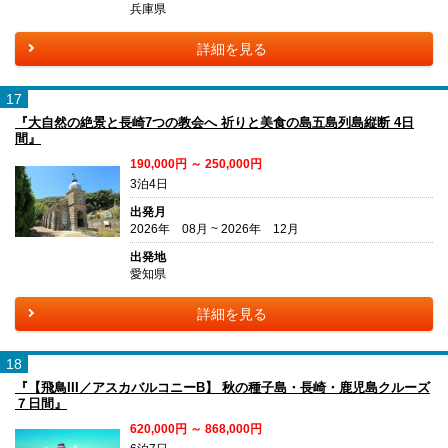
兵庫県
詳細を見る
17
『大自然の絶景と長崎7つの教会へ 祈りと美食の島五島列島縦断 4日
間』
190,000円 ～ 250,000円
3泊4日
出発月
2026年 08月 ~ 2026年 12月
出発地
愛知県
詳細を見る
18
『【飛鳥III／アスカバルコニーB】 秋の種子島・長崎・鹿児島クルーズ
７日間』
620,000円 ～ 868,000円