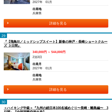
2027年 01月
出発地
兵庫県
詳細を見る
29
『【飛鳥III／ミッドシップスイート】新春の神戸・長崎ショートクルー
ズ ３日間』
340,000円 ～ 544,000円
2泊3日
出発月
2027年 01月
出発地
兵庫県
詳細を見る
30
＜ハイキング中級＞『九州の続日本100名城めぐり〜長崎・離島編〜 3
日間』【中部国際空港出発】