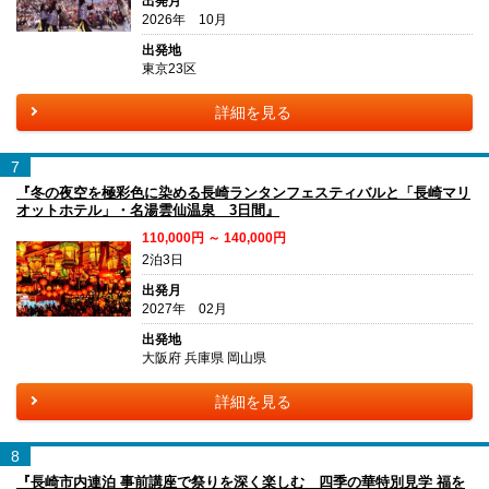
出発月
2026年 10月
出発地
東京23区
詳細を見る
7
『冬の夜空を極彩色に染める長崎ランタンフェスティバルと「長崎マリ
オットホテル」・名湯雲仙温泉 3日間』
110,000円 ～ 140,000円
2泊3日
出発月
2027年 02月
出発地
大阪府 兵庫県 岡山県
詳細を見る
8
『長崎市内連泊 事前講座で祭りを深く楽しむ 四季の華特別見学 福を