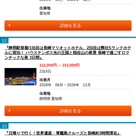
出発地
愛知県
詳細を見る
12
『静岡駅発着/1泊目は長崎マリオットホテル、2泊目は弊社Sランクホテ
ルに宿泊！ ハウステンボス光の王国と稲佐山の夜景 長崎で過ごすロマ
ンチックな夜 3日間』
112,000円 ～ 152,000円
2泊3日
出発月
2026年 08月 ~ 2026年 12月
出発地
静岡県 愛知県
詳細を見る
13
『日帰りで行く！世界遺産・軍艦島クルーズと長崎約3時間滞在』