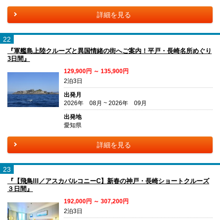
詳細を見る
22
『軍艦島上陸クルーズと異国情緒の街へご案内！平戸・長崎名所めぐり
3日間』
129,900円 ～ 135,900円
2泊3日
出発月
2026年 08月 ~ 2026年 09月
出発地
愛知県
詳細を見る
23
『【飛鳥III／アスカバルコニーC】新春の神戸・長崎ショートクルーズ
３日間』
192,000円 ～ 307,200円
2泊3日