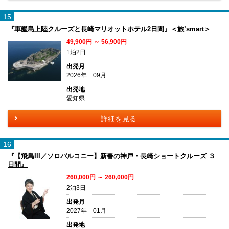
15
『軍艦島上陸クルーズと長崎マリオットホテル2日間』＜旅’smart＞
49,900円 ～ 56,900円
1泊2日
出発月
2026年 09月
出発地
愛知県
詳細を見る
16
『【飛鳥III／ソロバルコニー】新春の神戸・長崎ショートクルーズ ３
日間』
260,000円 ～ 260,000円
2泊3日
出発月
2027年 01月
出発地