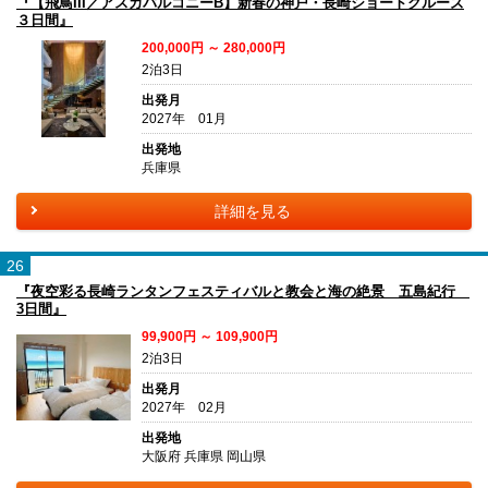
『【飛鳥III／アスカバルコニーB】新春の神戸・長崎ショートクルーズ
３日間』
200,000円 ～ 280,000円
2泊3日
出発月
2027年 01月
出発地
兵庫県
詳細を見る
26
『夜空彩る長崎ランタンフェスティバルと教会と海の絶景 五島紀行
3日間』
99,900円 ～ 109,900円
2泊3日
出発月
2027年 02月
出発地
大阪府 兵庫県 岡山県