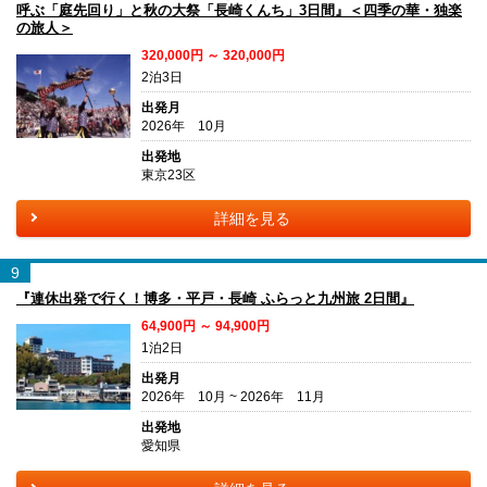
呼ぶ「庭先回り」と秋の大祭「長崎くんち」3日間』＜四季の華・独楽
の旅人＞
320,000円 ～ 320,000円
2泊3日
出発月
2026年 10月
出発地
東京23区
詳細を見る
9
『連休出発で行く！博多・平戸・長崎 ふらっと九州旅 2日間』
64,900円 ～ 94,900円
1泊2日
出発月
2026年 10月 ~ 2026年 11月
出発地
愛知県