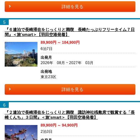
詳細を見る
5
『６連泊で長崎滞在をじっくりと満喫 長崎たっぷりフリータイム７日
間』＜旅'smart＞【羽田空港発着】
89,900円 ～ 104,900円
6泊7日
出発月
2026年 08月 ~ 2027年 03月
出発地
東京23区
詳細を見る
6
『２連泊で長崎滞在をじっくりと満喫 諏訪神社桟敷席で観賞する「長
崎くんち」３日間』＜旅'smart＞【羽田空港発着】
89,900円 ～ 94,900円
2泊3日