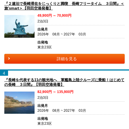
『２連泊で長崎滞在をじっくりと満喫 長崎フリータイム ３日間』＜
旅'smart＞【羽田空港発着】
49,900円 ～ 70,900円
2泊3日
出発月
2026年 08月 ~ 2027年 03月
出発地
東京23区
詳細を見る
4
『長崎を代表する11の観光地へ 軍艦島上陸クルーズに乗船！はじめて
の長崎 ３日間』【羽田空港発着】
82,900円 ～ 135,900円
2泊3日
出発月
2026年 08月 ~ 2027年 03月
出発地
東京23区