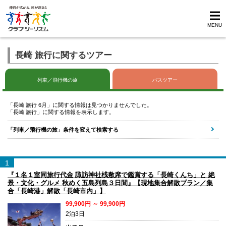
MENU
長崎 旅行に関するツアー
列車／飛行機の旅
バスツアー
「長崎 旅行 6月」に関する情報は見つかりませんでした。
「長崎 旅行」に関する情報を表示します。
「列車／飛行機の旅」条件を変えて検索する
1
『１名１室同旅行代金 諏訪神社桟敷席で鑑賞する「長崎くんち」と 絶
景・文化・グルメ 秋めく五島列島３日間』【現地集合解散プラン／集
合「長崎港」解散「長崎市内」】
99,900円 ～ 99,900円
2泊3日