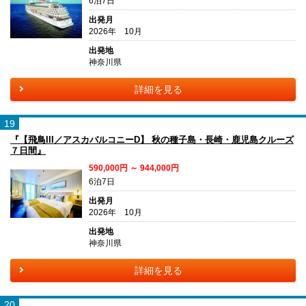
6泊7日
出発月
2026年 10月
出発地
神奈川県
詳細を見る
19
『【飛鳥III／アスカバルコニーD】 秋の種子島・長崎・鹿児島クルーズ
７日間』
590,000円 ～ 944,000円
6泊7日
出発月
2026年 10月
出発地
神奈川県
詳細を見る
20