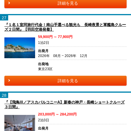
詳細を見る
27
『１名１室同旅行代金！南山手選べる観光も 長崎夜景と軍艦島クルー
ズ２日間』【羽田空港発着】
59,900円 ～ 77,900円
1泊2日
出発月
2026年 08月 ~ 2026年 12月
出発地
東京23区
詳細を見る
28
『【飛鳥III／アスカバルコニーA】新春の神戸・長崎ショートクルーズ
３日間』
203,000円 ～ 284,200円
2泊3日
出発月