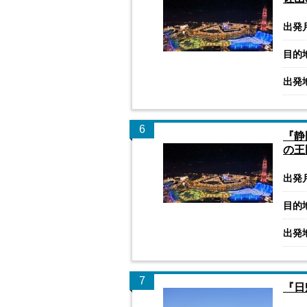
出発
目的
出発
6
『静
の王
出発
目的
出発
7
『日