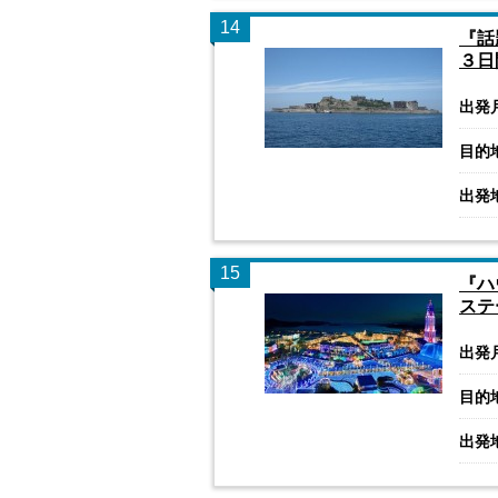
14
『話
３日
出発
目的
出発
15
『ハ
ステ
出発
目的
出発