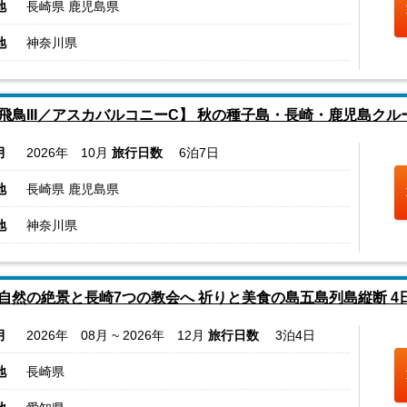
地
長崎県 鹿児島県
地
神奈川県
飛鳥III／アスカバルコニーC】 秋の種子島・長崎・鹿児島クル
月
2026年 10月
旅行日数
6泊7日
地
長崎県 鹿児島県
地
神奈川県
自然の絶景と長崎7つの教会へ 祈りと美食の島五島列島縦断 4
月
2026年 08月 ~ 2026年 12月
旅行日数
3泊4日
地
長崎県