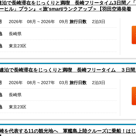
連泊で長崎滞在をじっくりと満喫 長崎フリータイム3日間／「
ーヒル」プラン』＜旅'smart/ランクアップ＞【羽田空港発着
月
2026年 08月 ~ 2026年 09月
旅行日数
2泊3日
地
長崎県
地
東京23区
連泊で長崎滞在をじっくりと満喫 長崎フリータイム ３日間』＜
月
2026年 08月 ~ 2027年 03月
旅行日数
2泊3日
地
長崎県
地
東京23区
崎を代表する11の観光地へ 軍艦島上陸クルーズに乗船！は