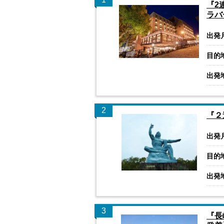
『2
ラバ
出発
目的
出発
2
『２
出発
目的
出発
3
『長