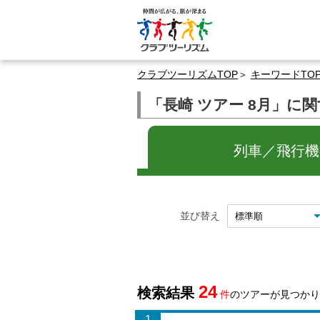
クラブツーリズムTOP
キーワードTO
「長崎 ツアー 8月」に
列車／飛行機の
並び替え
24
検索結果
件
のツアーが見つかり
1