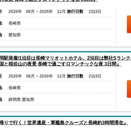
月
2026年 08月 ~ 2026年 12月
旅行日数
2泊3日
地
長崎県
地
愛知県
岡駅発着/1泊目は長崎マリオットホテル、2泊目は弊社Sラン
国と稲佐山の夜景 長崎で過ごすロマンチックな夜 3日間』
月
2026年 08月 ~ 2026年 12月
旅行日数
2泊3日
地
長崎県
地
静岡県 愛知県
帰りで行く！世界遺産・軍艦島クルーズと長崎約3時間滞在』