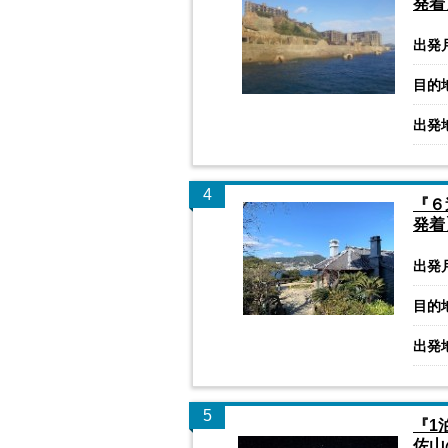
発着
出発
目的
出発
4
『６
発着
出発
目的
出発
5
『1
佐山