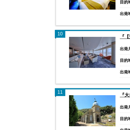
目的
出発
10
『【
出発
目的
出発
11
『大
出発
目的