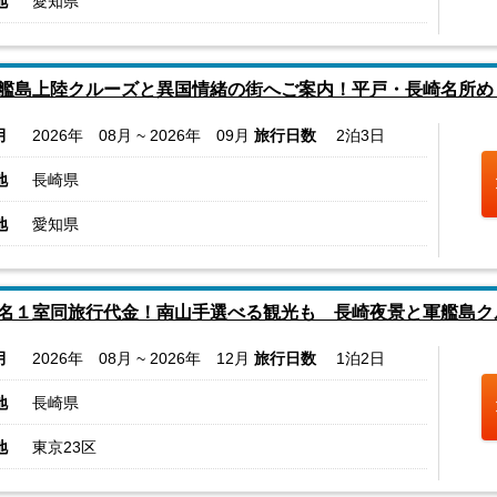
地
愛知県
艦島上陸クルーズと異国情緒の街へご案内！平戸・長崎名所め
月
2026年 08月 ~ 2026年 09月
旅行日数
2泊3日
地
長崎県
地
愛知県
名１室同旅行代金！南山手選べる観光も 長崎夜景と軍艦島ク
月
2026年 08月 ~ 2026年 12月
旅行日数
1泊2日
地
長崎県
地
東京23区