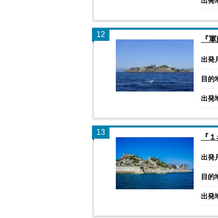
出発
12
『軍
出発
目的
出発
13
『１
出発
目的
出発