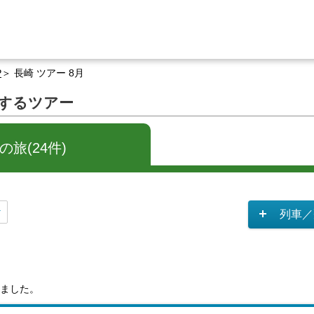
P
長崎 ツアー 8月
関するツアー
旅(24件)
列車／
ました。