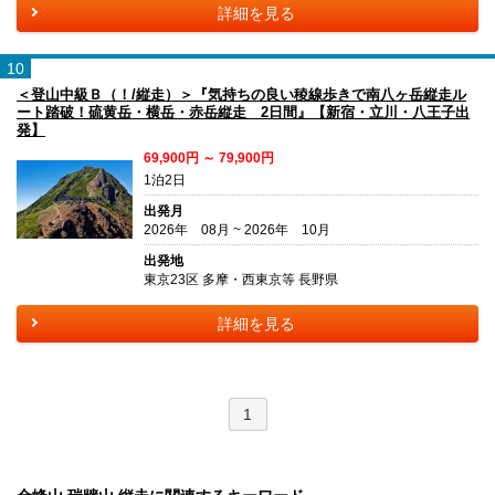
詳細を見る
10
＜登山中級Ｂ（！/縦走）＞『気持ちの良い稜線歩きで南八ヶ岳縦走ル
ート踏破！硫黄岳・横岳・赤岳縦走 2日間』【新宿・立川・八王子出
発】
69,900円 ～ 79,900円
1泊2日
出発月
2026年 08月 ~ 2026年 10月
出発地
東京23区 多摩・西東京等 長野県
詳細を見る
1