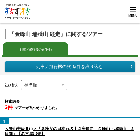
MENU
「金峰山 瑞牆山 縦走」に関するツアー
列車／飛行機の旅(3件)
列車／飛行機の旅 条件を絞り込む
並び替え
検索結果
3件
ツアーが見つかりました。
1
＜登山中級Ｂ(!)＞『奥秩父の日本百名山２座縦走 金峰山・瑞牆山 ２
日間』【名古屋出発】