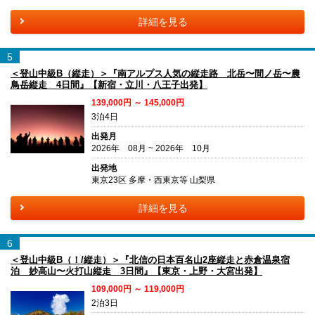
詳細を見る
5
＜登山中級B（縦走）＞『南アルプス人気の縦走路 北岳〜間ノ岳〜農
鳥岳縦走 4日間』【新宿・立川・八王子出発】
139,000円 ～ 145,000円
3泊4日
出発月
2026年 08月 ~ 2026年 10月
出発地
東京23区 多摩・西東京等 山梨県
詳細を見る
6
＜登山中級B（！/縦走）＞『北信の日本百名山2座縦走と赤倉温泉宿
泊 妙高山〜火打山縦走 3日間』【東京・上野・大宮出発】
109,000円 ～ 119,000円
2泊3日