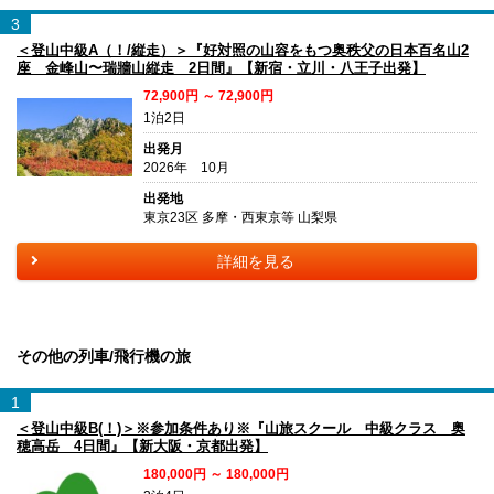
3
＜登山中級A（！/縦走）＞『好対照の山容をもつ奥秩父の日本百名山2
座 金峰山〜瑞牆山縦走 2日間』【新宿・立川・八王子出発】
72,900円 ～ 72,900円
1泊2日
出発月
2026年 10月
出発地
東京23区 多摩・西東京等 山梨県
詳細を見る
その他の列車/飛行機の旅
1
＜登山中級B(！)＞※参加条件あり※『山旅スクール 中級クラス 奥
穂高岳 4日間』【新大阪・京都出発】
180,000円 ～ 180,000円