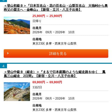
＜登山初級Ｂ＞『日本百名山・花の百名山・山梨百名山 大弛峠から奥
秩父の盟主へ・金峰山』【新宿・立川・八王子出発】
25,900円 ～ 25,900円
日帰り
出発月
2026年 09月 ~ 2026年 10月
出発地
東京23区 多摩・西東京等 山梨県
詳細を見る
4
＜登山中級Ｂ（縦走）＞『まるで日本庭園のような縦走路をゆく 鳳
凰三山縦走 2日間』【新宿・立川・八王子出発】
69,900円 ～ 69,900円
1泊2日
出発月
2026年 08月 ~ 2026年 10月
出発地
東京23区 多摩・西東京等 山梨県