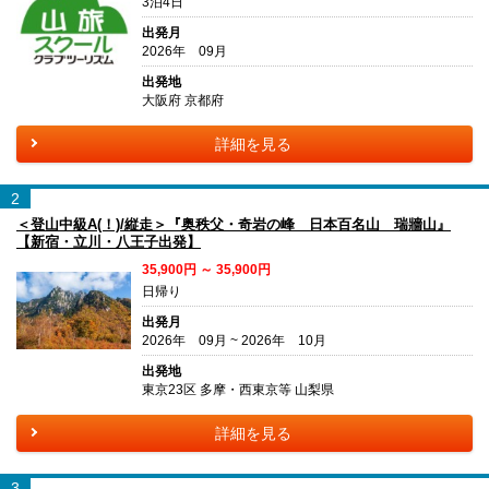
3泊4日
出発月
2026年 09月
出発地
大阪府 京都府
詳細を見る
2
＜登山中級A(！)/縦走＞『奥秩父・奇岩の峰 日本百名山 瑞牆山』
【新宿・立川・八王子出発】
35,900円 ～ 35,900円
日帰り
出発月
2026年 09月 ~ 2026年 10月
出発地
東京23区 多摩・西東京等 山梨県
詳細を見る
3