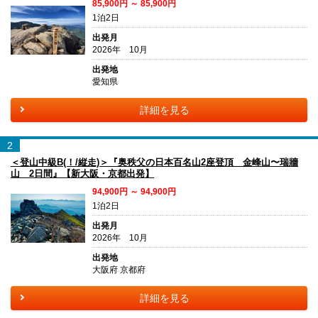
85,900円 ～ 85,900円
1泊2日
出発月
2026年 10月
出発地
愛知県
詳細を見る
2
＜登山中級B(！/縦走)＞『奥秩父の日本百名山2座登頂 金峰山〜瑞牆
山 2日間』【新大阪・京都出発】
94,900円 ～ 94,900円
1泊2日
出発月
2026年 10月
出発地
大阪府 京都府
詳細を見る