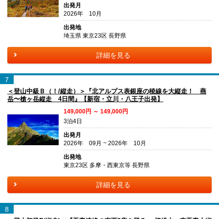
出発月
2026年 10月
出発地
埼玉県 東京23区 長野県
詳細を見る
7
＜登山中級Ｂ（！/縦走）＞『北アルプス表銀座の稜線を大縦走！ 燕
岳〜槍ヶ岳縦走 4日間』【新宿・立川・八王子出発】
149,000円 ～ 149,000円
3泊4日
出発月
2026年 09月 ~ 2026年 10月
出発地
東京23区 多摩・西東京等 長野県
詳細を見る
8