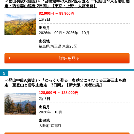
＜登山初級B(縦走)＞『吾妻連峰の東西2座を登る 一切経山〜東吾妻山縦
走・西吾妻山縦走 2日間』【東京・上野・大宮出発】
82,900円 ～ 89,900円
1泊2日
出発月
2026年 09月 ~ 2026年 10月
出発地
福島県 埼玉県 東京23区
詳細を見る
9
＜登山中級A(縦走)＞『ゆっくり登る 奥秩父にそびえる三峯三山を縦
走 宝登山と雲取山縦走 3日間』【新大阪・京都出発】
128,000円 ～ 128,000円
2泊3日
出発月
2026年 10月
出発地
大阪府 京都府