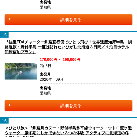
出発地
愛知県
詳細を見る
15
『往復FDAチャーター釧路直行便でひとっ飛び！世界遺産知床半島・釧
路湿原・野付半島 一度は訪れたいひがし北海道３日間／１泊目ホテル
知床宿泊プラン』
170,000円 ～ 190,000円
2泊3日
出発月
2026年 09月
出発地
愛知県
詳細を見る
16
＜ひとり旅＞『釧路川カヌー・野付半島氷平線ウォーク・ウトロ流氷遊
ウォーク 厳冬期にしかできない３つの体験 アクティブに北海道の冬