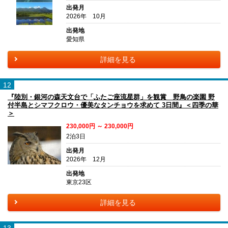
出発月
2026年 10月
出発地
愛知県
詳細を見る
12
『陸別・銀河の森天文台で「ふたご座流星群」を観賞 野鳥の楽園 野
付半島とシマフクロウ・優美なタンチョウを求めて 3日間』＜四季の華
＞
230,000円 ～ 230,000円
2泊3日
出発月
2026年 12月
出発地
東京23区
詳細を見る