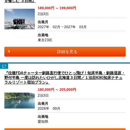
を愉しむ ３日間』
189,000円 ～ 199,000円
2泊3日
出発月
2027年 02月 ~ 2027年 03月
出発地
東京23区
詳細を見る
17
『往復FDAチャーター釧路直行便でひとっ飛び！知床半島・釧路湿原・
野付半島 一度は訪れたいひがし北海道３日間／１泊目KIKI知床ナチュ
ラルリゾート宿泊プラン』
180,000円 ～ 205,000円
2泊3日
出発月
2026年 09月
出発地
愛知県