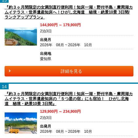
13
『約３ヶ月間限定の女満別直行便利用！知床一湖・野付半島・摩周湖カ
ムイテラス・世界遺産知床へ！ひがし北海道 秘境・絶景10景 3日間/
ランクアッププラン』
144,900円 ～ 179,900円
2泊3日
出発月
2026年 08月 ~ 2026年 10月
出発地
愛知県
詳細を見る
14
『約３ヶ月間限定の女満別直行便利用！知床一湖・野付半島・摩周湖カ
ムイテラス・世界遺産知床の「５つ星の宿」にも宿泊！ ひがし北海
道 秘境・絶景10景 3日間』
129,900円 ～ 234,900円
2泊3日
出発月
2026年 08月 ~ 2026年 10月