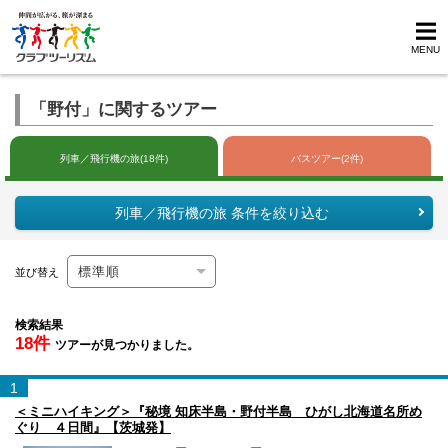
MENU
「野付」に関するツアー
列車／飛行機の旅(18件)
バスツアー(2件)
列車／飛行機の旅 条件を絞り込む
並び替え
検索結果
18件
ツアーが見つかりました。
1
＜ミニハイキング＞『秘境 知床半島・野付半島 ひがし北海道名所め
ぐり ４日間』【茨城発】