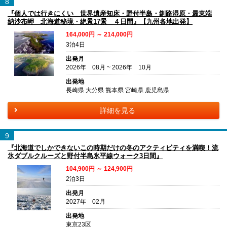
8
『個人では行きにくい 世界遺産知床・野付半島・釧路湿原・最東端
納沙布岬 北海道秘境・絶景17景 ４日間』【九州各地出発】
164,000円 ～ 214,000円
3泊4日
出発月
2026年 08月 ~ 2026年 10月
出発地
長崎県 大分県 熊本県 宮崎県 鹿児島県
詳細を見る
9
『北海道でしかできないこの時期だけの冬のアクティビティを満喫！流
氷ダブルクルーズと野付半島氷平線ウォーク3日間』
104,900円 ～ 124,900円
2泊3日
出発月
2027年 02月
出発地
東京23区