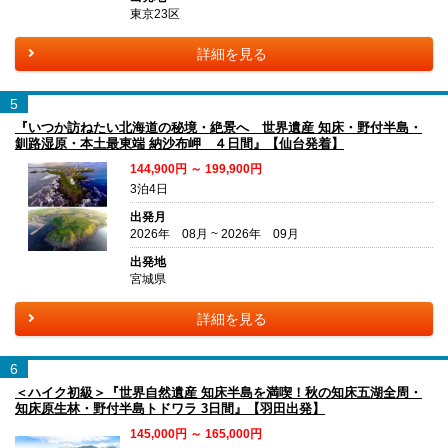
東京23区
詳細を見る
5
『いつか訪ねたい北海道の秘境・絶景へ 世界遺産 知床・野付半島・
釧路湿原・本土最東端 納沙布岬 ４日間』【仙台発着】
144,900円 ～ 199,900円
3泊4日
出発月
2026年 08月 ~ 2026年 09月
出発地
宮城県
詳細を見る
6
＜ハイク初級＞『世界自然遺産 知床半島を満喫！秋の知床五湖全周・
知床原生林・野付半島トドワラ 3日間』【羽田出発】
145,000円 ～ 165,000円