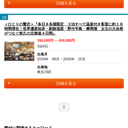
詳細を見る
18
＜ひとりの贅沢＞『各日８名様限定 ３泊すべて温泉付き客室に約１８
時間滞在！世界遺産知床・釧路湿原・野付半島・摩周湖 太古の大自然
がつなぐ悠久の北海道４日間』
390,000円 ～ 450,000円
3泊4日
出発月
2026年 08月 ~ 2026年 10月
出発地
東京23区
詳細を見る
1