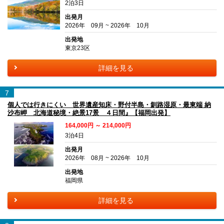
2泊3日
出発月
2026年 09月 ~ 2026年 10月
出発地
東京23区
詳細を見る
7
個人では行きにくい 世界遺産知床・野付半島・釧路湿原・最東端 納
沙布岬 北海道秘境・絶景17景 ４日間』【福岡出発】
164,000円 ～ 214,000円
3泊4日
出発月
2026年 08月 ~ 2026年 10月
出発地
福岡県
詳細を見る