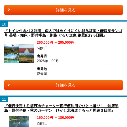
詳細を見る
10
『トイレ付きバス利用 個人ではめぐりにくい旭岳紅葉・能取湖サンゴ
草 美瑛・知床・野付半島・釧路 ぐるり道東 絶景紀行 6日間』
260,000円 ～ 295,000円
5泊6日
出発月
2026年 09月
出発地
愛知県
詳細を見る
11
『催行決定！往復FDAチャーター直行便利用でひとっ飛び！ 知床半
島・野付半島・秋のガーデン ひがし北海道ぐるっと周遊３日間』
160,000円 ～ 180,000円
2泊3日