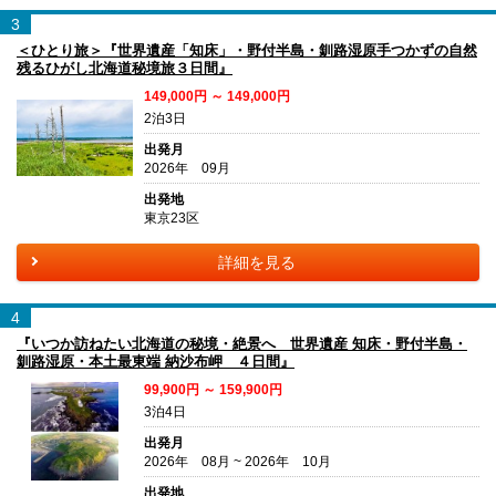
3
＜ひとり旅＞『世界遺産「知床」・野付半島・釧路湿原手つかずの自然
残るひがし北海道秘境旅３日間』
149,000円 ～ 149,000円
2泊3日
出発月
2026年 09月
出発地
東京23区
詳細を見る
4
『いつか訪ねたい北海道の秘境・絶景へ 世界遺産 知床・野付半島・
釧路湿原・本土最東端 納沙布岬 ４日間』
99,900円 ～ 159,900円
3泊4日
出発月
2026年 08月 ~ 2026年 10月
出発地