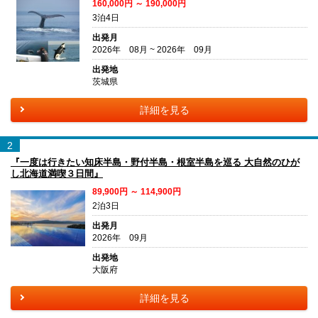
160,000円 ～ 190,000円
3泊4日
出発月
2026年 08月 ~ 2026年 09月
出発地
茨城県
詳細を見る
2
『一度は行きたい知床半島・野付半島・根室半島を巡る 大自然のひが
し北海道満喫３日間』
89,900円 ～ 114,900円
2泊3日
出発月
2026年 09月
出発地
大阪府
詳細を見る