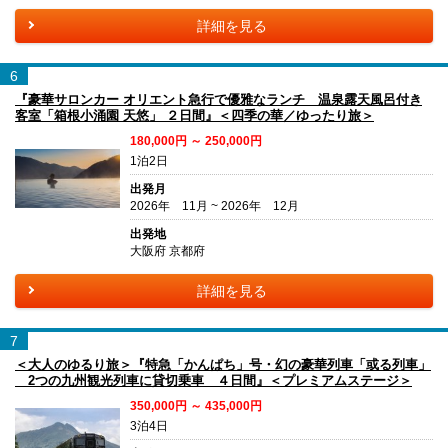
詳細を見る
6
『豪華サロンカー オリエント急行で優雅なランチ 温泉露天風呂付き
客室「箱根小涌園 天悠」 ２日間』＜四季の華／ゆったり旅＞
180,000円 ～ 250,000円
1泊2日
出発月
2026年 11月 ~ 2026年 12月
出発地
大阪府 京都府
詳細を見る
7
＜大人のゆるり旅＞『特急「かんぱち」号・幻の豪華列車「或る列車」
2つの九州観光列車に貸切乗車 ４日間』＜プレミアムステージ＞
350,000円 ～ 435,000円
3泊4日