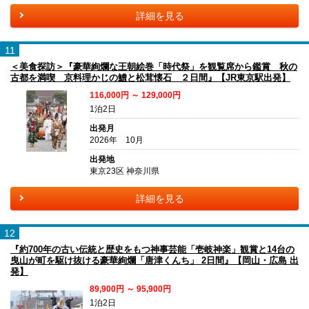
詳細を見る
11
＜美食探訪＞『豪華絢爛な王朝絵巻「時代祭」を観覧席から鑑賞 秋の
古都を満喫 京料理かじの鱧と松茸懐石 ２日間』【JR東京駅出発】
116,000円 ～ 129,000円
1泊2日
出発月
2026年 10月
出発地
東京23区 神奈川県
詳細を見る
12
『約700年の古い伝統と歴史をもつ神事芸能「壱岐神楽」観賞と14台の
曳山が町を駆け抜ける豪華絢爛「唐津くんち」 2日間』【岡山・広島 出
発】
89,900円 ～ 95,900円
1泊2日