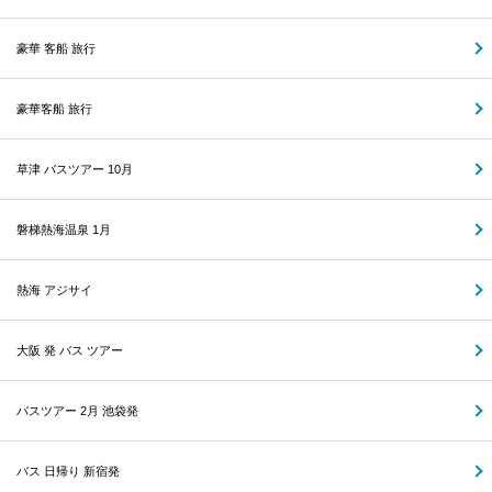
豪華 客船 旅行
豪華客船 旅行
草津 バスツアー 10月
磐梯熱海温泉 1月
熱海 アジサイ
大阪 発 バス ツアー
バスツアー 2月 池袋発
バス 日帰り 新宿発