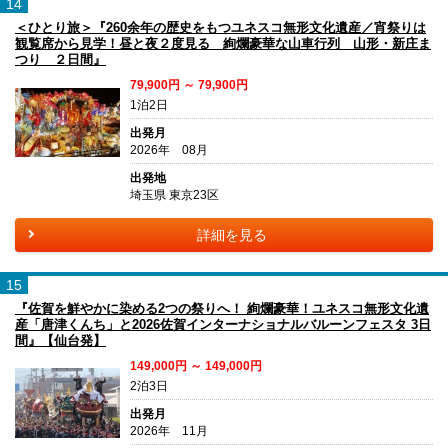
14
＜ひとり旅＞『260余年の歴史をもつユネスコ無形文化遺産／宵祭りは
観覧席から見学！昼と夜２度見る 絢爛豪華な山車行列 山形・新庄ま
つり ２日間』
79,900円 ～ 79,900円
1泊2日
出発月
2026年 08月
出発地
埼玉県 東京23区
詳細を見る
15
『佐賀を鮮やかに染める2つの祭りへ！ 絢爛豪華！ユネスコ無形文化遺
産「唐津くんち」と2026佐賀インターナショナルバルーンフェスタ 3日
間』【仙台発】
149,000円 ～ 149,000円
2泊3日
出発月
2026年 11月