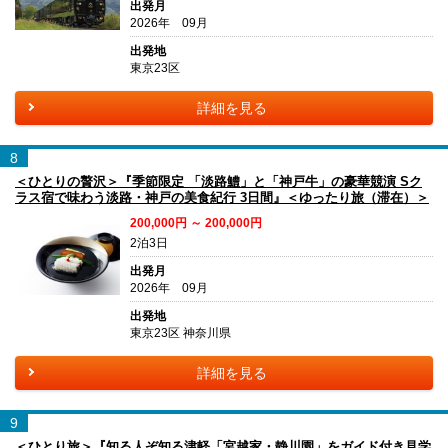
出発月
2026年 09月
出発地
東京23区
詳細を見る
8
＜ひとりの贅沢＞『季節限定 「淡路鱧」と「神戸牛」の豪華競演 Sク
ラス宿で味わう淡路・神戸の美食紀行 3日間』＜ゆったり旅（滞在）＞
200,000円 ～ 200,000円
2泊3日
出発月
2026年 09月
出発地
東京23区 神奈川県
詳細を見る
9
＜ひとり旅＞『知る人ぞ知る津軽「宮越家・静川園」をガイド付き見学