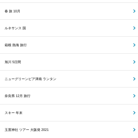
春 旅 10月
ルネサンス 国
箱根 熱海 旅行
旭川 5日間
ニューグリーンピア津南 ランタン
奈良県 12月 旅行
スキー 年末
玉置神社 ツアー 大阪発 2021