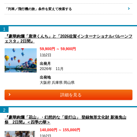
「列車／飛行機の旅」条件を変えて検索する
1
『豪華絢爛「唐津くんち」と「2026佐賀インターナショナルバルーンフ
ェスタ」2日間』
59,900円 ～ 59,900円
1泊2日
出発月
2026年 11月
出発地
大阪府 兵庫県 岡山県
詳細を見る
2
『豪華絢爛「花山」・幻想的な「提灯山」 登録無形文化財 新湊曳山
祭 2日間』＜四季の華＞
140,000円 ～ 155,000円
1泊2日