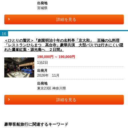
出発地
宮城県
詳細を見る
16
＜ひとりの贅沢＞『創業明治十年の名料亭「京大和」 至極の仏料理
「レストランひらまつ 高台寺」豪華共演 大型バスでは行きにくい隠
れた鷹峯紅葉・源光庵へ ２日間』
190,000円 ～ 190,000円
1泊2日
出発月
2026年 11月
出発地
東京23区 神奈川県
詳細を見る
豪華客船旅行に関連するキーワード