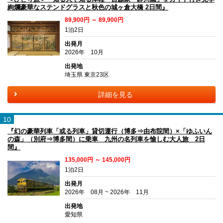
絢爛豪華なステンドグラスと秋色の城ヶ倉大橋 2日間』
89,900円 ～ 89,900円
1泊2日
出発月
2026年 10月
出発地
埼玉県 東京23区
詳細を見る
10
『幻の豪華列車「或る列車」貸切運行（博多⇒由布院間）×「ゆふいん
の森」（別府⇒博多間）に乗車 九州の名列車を愉しむ大人旅 2日
間』
135,000円 ～ 145,000円
1泊2日
出発月
2026年 08月 ~ 2026年 11月
出発地
愛知県