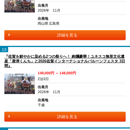
出発月
2026年 11月
出発地
岡山県 広島県
詳細を見る
13
『佐賀を鮮やかに染める2つの祭りへ！ 絢爛豪華！ユネスコ無形文化遺
産「唐津くんち」と2026佐賀インターナショナルバルーンフェスタ 3日
間』
148,000円 ～ 148,000円
2泊3日
出発月
2026年 11月
出発地
千歳
詳細を見る