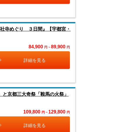
８社寺めぐり ３日間』【宇都宮・
84,900
89,900
円 ~
円
詳細を見る
」と京都三大奇祭「鞍馬の火祭」
109,800
129,800
円 ~
円
詳細を見る