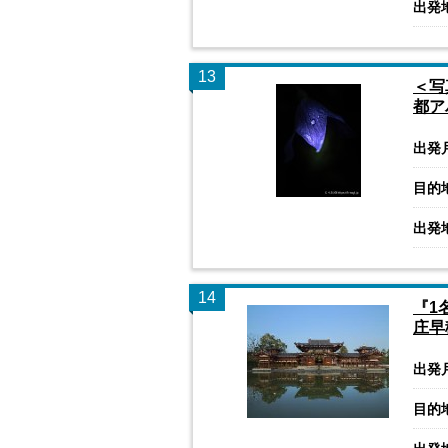
出発
13
＜写
都ア
出発
目的
出発
14
『1
庄早
出発
目的