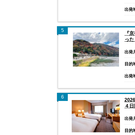
出発
5
『京
った
出発
目的
出発
6
20
４日
出発
目的