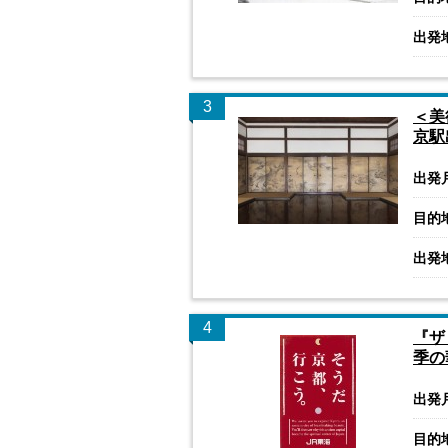
出発
3
＜美
京駅
出発
目的
出発
4
『ザ
季の
出発
目的