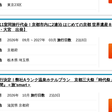
地
東京23区
名1室同旅行代金！京都市内に2連泊 はじめての京都 世界遺産
・大宮 出発】
月
2026年 09月 ~ 2027年 03月
旅行日数
2泊3日
地
京都府
地
栃木県 埼玉県
行決定！弊社Aランク温泉ホテルプラン 京都三大祭「時代祭
間』＜旅’smart＞
月
2026年 10月
旅行日数
2泊3日
地
滋賀県 京都府