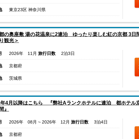
地
東京23区 神奈川県
都の奥座敷 湯の花温泉に2連泊 ゆったり楽しむ紅の京都 3
り観光＞
月
2026年 11月
旅行日数
2泊3日
地
京都府
地
茨城県
26年4月以降はこちら 『弊社Aランクホテルに連泊 都ホテ
間』
月
2026年 08月 ~ 2026年 12月
旅行日数
3泊4日
地
京都府