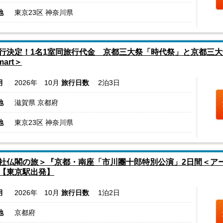
地
東京23区 神奈川県
行決定！1名1室同旅行代金 京都三大祭「時代祭」と京都三大
mart＞
月
2026年 10月
旅行日数
2泊3日
地
滋賀県 京都府
地
東京23区 神奈川県
社仏閣の旅＞『京都・南座「市川團十郎特別公演」2日間＜ア
【東京駅出発】
月
2026年 10月
旅行日数
1泊2日
地
京都府