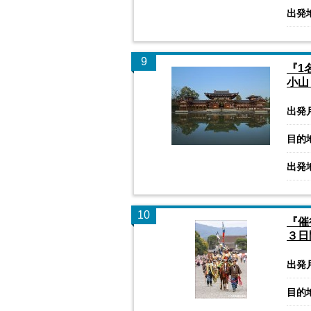
出発
9
『1
小山
出発
目的
出発
10
『催
３日
出発
目的