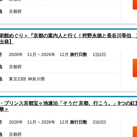
地
京都府
術館めぐり＞『京都の案内人と行く！狩野永徳と長谷川等伯 
出発】
月
2026年 11月 ~ 2026年 12月
旅行日数
1泊2日
地
京都府
地
東京23区 神奈川県
・プリンス京都宝ヶ池連泊「そうだ 京都、行こう。」9つの
華＞
月
2026年 11月 ~ 2026年 12月
旅行日数
2泊3日
地
京都府