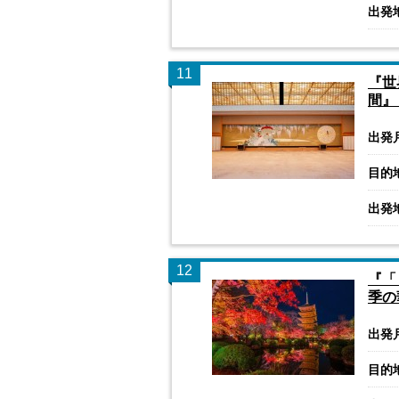
出発
11
『世
間』＜
出発
目的
出発
12
『「
季の
出発
目的