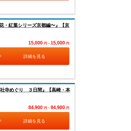
花・紅葉シリーズ京都編〜』【京
15,000
15,000
円 ~
円
詳細を見る
８社寺めぐり ３日間』【高崎・本
84,900
94,900
円 ~
円
詳細を見る