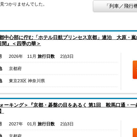
は見つかりませんでした。
「列車／飛行機
都中心部に佇む「ホテル日航プリンセス京都」連泊 大原・嵐
日間』＜四季の華＞
月
2026年 11月
旅行日数
2泊3日
地
京都府
地
東京23区 神奈川県
ォーキング＞『京都・碁盤の目をあるく 第1回 鞍馬口通・一
】
月
2027年 01月
旅行日数
2泊3日
地
京都府