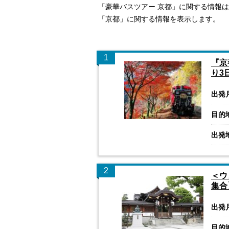
「豪華バスツアー 京都」に関する情報
「京都」に関する情報を表示します。
1
『京
り3
出発
目的
出発
2
＜ウ
集合
出発
目的