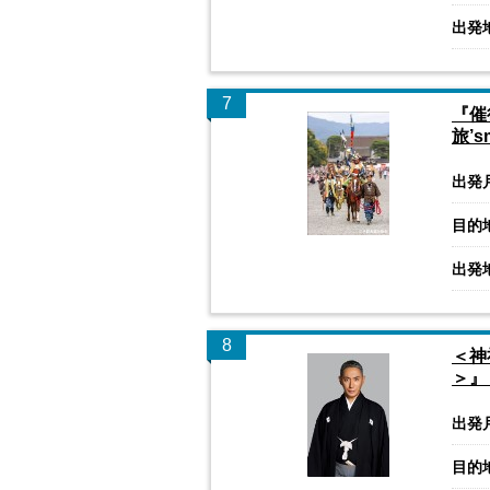
出発
7
『催
旅’s
出発
目的
出発
8
＜神
＞』
出発
目的