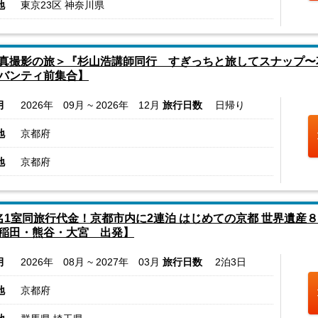
地
東京23区 神奈川県
真撮影の旅＞『杉山浩講師同行 すぎっちと旅してスナップ〜
バンティ前集合】
月
2026年 09月 ~ 2026年 12月
旅行日数
日帰り
地
京都府
地
京都府
名1室同旅行代金！京都市内に2連泊 はじめての京都 世界遺産
稲田・熊谷・大宮 出発】
月
2026年 08月 ~ 2027年 03月
旅行日数
2泊3日
地
京都府