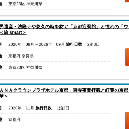
地
東京23区 神奈川県
界遺産・法隆寺や悠久の時を紡ぐ「京都迎賓館」と憧れの「ウ
旅’smart＞
月
2026年 08月 ~ 2026年 09月
旅行日数
2泊3日
地
京都府 奈良県
地
東京23区 神奈川県
ＡＮＡクラウンプラザホテル京都」東寺夜間拝観と紅葉の京都 
華＞
月
2026年 11月
旅行日数
1泊2日
地
京都府