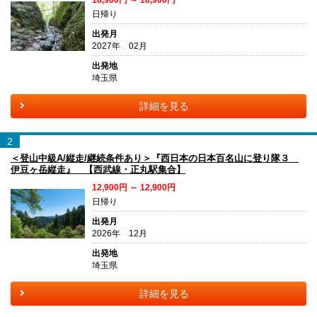
日帰り
出発月
2027年 02月
出発地
埼玉県
詳細を見る
2
＜登山中級A/縦走/継続条件あり＞『西日本の日本百名山に登り隊３
伊豆ヶ岳縦走』 【西武線・正丸駅集合】
12,900円 ～ 12,900円
日帰り
出発月
2026年 12月
出発地
埼玉県
詳細を見る