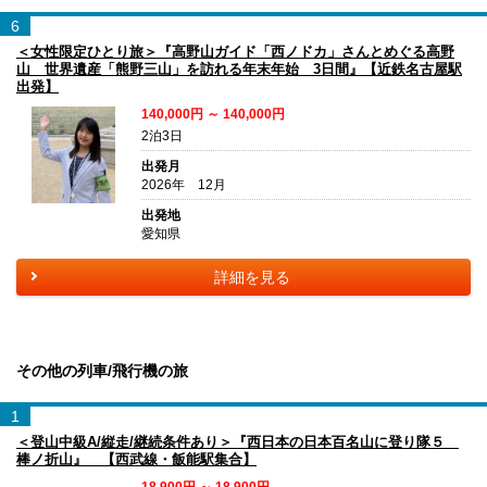
6
＜女性限定ひとり旅＞『高野山ガイド「西ノドカ」さんとめぐる高野
山 世界遺産「熊野三山」を訪れる年末年始 3日間』【近鉄名古屋駅
出発】
140,000円 ～ 140,000円
2泊3日
出発月
2026年 12月
出発地
愛知県
詳細を見る
その他の列車/飛行機の旅
1
＜登山中級A/縦走/継続条件あり＞『西日本の日本百名山に登り隊５
棒ノ折山』 【西武線・飯能駅集合】
18,900円 ～ 18,900円