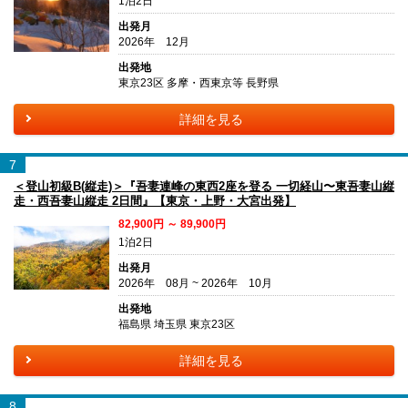
1泊2日
出発月
2026年 12月
出発地
東京23区 多摩・西東京等 長野県
詳細を見る
7
＜登山初級B(縦走)＞『吾妻連峰の東西2座を登る 一切経山〜東吾妻山縦
走・西吾妻山縦走 2日間』【東京・上野・大宮出発】
82,900円 ～ 89,900円
1泊2日
出発月
2026年 08月 ~ 2026年 10月
出発地
福島県 埼玉県 東京23区
詳細を見る
8