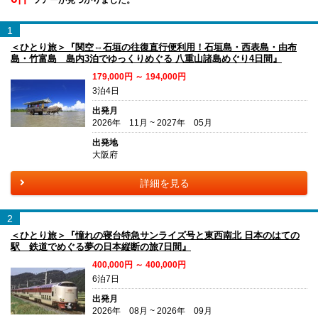
1
＜ひとり旅＞『関空⇔石垣の往復直行便利用！石垣島・西表島・由布
島・竹富島 島内3泊でゆっくりめぐる 八重山諸島めぐり4日間』
179,000円 ～ 194,000円
3泊4日
出発月
2026年 11月 ~ 2027年 05月
出発地
大阪府
詳細を見る
2
＜ひとり旅＞『憧れの寝台特急サンライズ号と東西南北 日本のはての
駅 鉄道でめぐる夢の日本縦断の旅7日間』
400,000円 ～ 400,000円
6泊7日
出発月
2026年 08月 ~ 2026年 09月