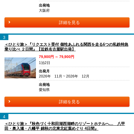
出発地
大阪府
詳細を見る
3
＜ひとり旅＞『リクエスト受付 個性あふれる関西を走る6つの私鉄特急
乗り比べ ２日間』【近鉄名古屋駅出発】
79,900円 ～ 79,900円
1泊2日
出発月
2026年 11月 ~ 2026年 12月
出発地
愛知県
詳細を見る
4
＜ひとり旅＞『秋色づく十和田湖西湖畔のリゾートホテルへ… 八甲
田・奥入瀬・八幡平 錦秋の北東北紅葉めぐり 4日間』