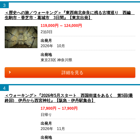
3
＜歴史への旅／ウォーキング＞『東西南北奈良に残る古墳巡り 西編
生駒市・香芝市・葛城市 3日間』【東京出発】
119,000円 ～ 124,000円
2泊3日
出発月
2026年 10月
出発地
東京23区 神奈川県
詳細を見る
4
＜ウォーキング＞『2026年5月スタート 西国街道をあるく 第5回(最
終回) 伊丹から西宮神社』【阪急・伊丹駅集合】
17,900円 ～ 17,900円
日帰り
出発月
2026年 11月
出発地