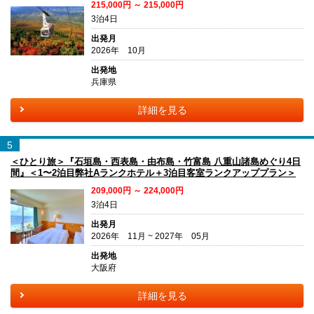
215,000円 ～ 215,000円
3泊4日
出発月
2026年 10月
出発地
兵庫県
詳細を見る
5
＜ひとり旅＞『石垣島・西表島・由布島・竹富島 八重山諸島めぐり4日
間』＜1〜2泊目弊社Aランクホテル＋3泊目客室ランクアッププラン＞
209,000円 ～ 224,000円
3泊4日
出発月
2026年 11月 ~ 2027年 05月
出発地
大阪府
詳細を見る