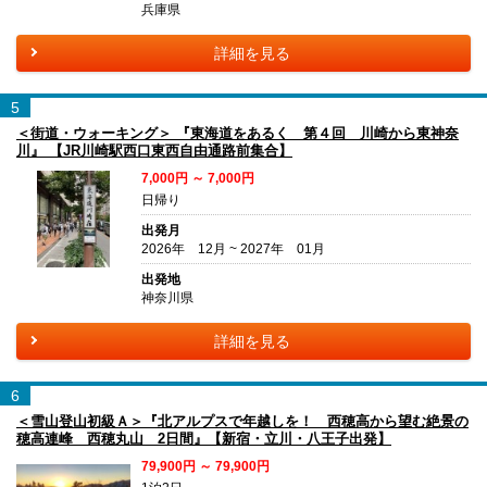
兵庫県
詳細を見る
5
＜街道・ウォーキング＞ 『東海道をあるく 第４回 川崎から東神奈
川』 【JR川崎駅西口東西自由通路前集合】
7,000円 ～ 7,000円
日帰り
出発月
2026年 12月 ~ 2027年 01月
出発地
神奈川県
詳細を見る
6
＜雪山登山初級Ａ＞『北アルプスで年越しを！ 西穂高から望む絶景の
穂高連峰 西穂丸山 2日間』【新宿・立川・八王子出発】
79,900円 ～ 79,900円