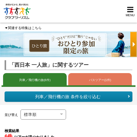
MENU
▼関連する特集はこちら
「西日本 一人旅」に関するツアー
列車／飛行機の旅(6件)
バスツアー(1件)
列車／飛行機の旅 条件を絞り込む
並び替え
検索結果
6件
ツアーが見つかりました。