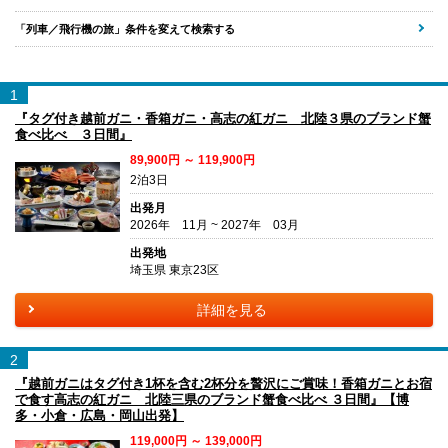
「列車／飛行機の旅」条件を変えて検索する
1
『タグ付き越前ガニ・香箱ガニ・高志の紅ガニ 北陸３県のブランド蟹
食べ比べ ３日間』
89,900円 ～ 119,900円
2泊3日
出発月
2026年 11月 ~ 2027年 03月
出発地
埼玉県 東京23区
詳細を見る
2
『越前ガニはタグ付き1杯を含む2杯分を贅沢にご賞味！香箱ガニとお宿
で食す高志の紅ガニ 北陸三県のブランド蟹食べ比べ ３日間』【博
多・小倉・広島・岡山出発】
119,000円 ～ 139,000円