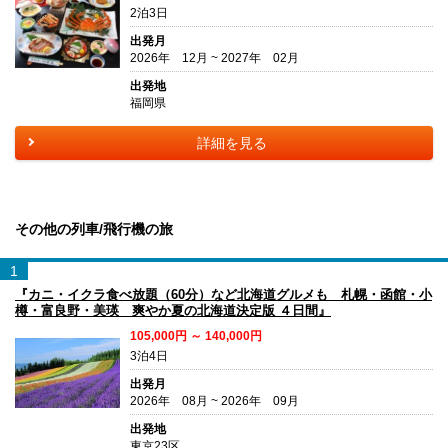
2泊3日
出発月
2026年 12月 ~ 2027年 02月
出発地
福岡県
詳細を見る
その他の列車/飛行機の旅
1
『カニ・イクラ食べ放題（60分）など北海道グルメも 札幌・函館・小
樽・富良野・美瑛 爽やか夏の北海道決定版 ４日間』
105,000円 ～ 140,000円
3泊4日
出発月
2026年 08月 ~ 2026年 09月
出発地
東京23区