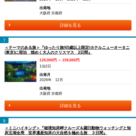
出発地
大阪府 京都府
詳細を見る
7
＜テーマのある旅＞『ゆったり旅/65歳以上限定/ホテルニューオータニ
(東京)に宿泊 煌めく大人のクリスマス 2日間』
129,000円 ～ 159,000円
1泊2日
出発月
2026年 12月
出発地
大阪府 京都府
詳細を見る
8
＜ミニハイキング＞『秘境知床岬クルーズ＆羅臼動物ウォッチングと知
床五湖全周 世界遺産知床の大自然を極める旅 ３日間』