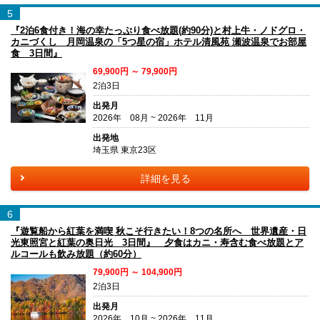
5
『2泊6食付き！海の幸たっぷり食べ放題(約90分)と村上牛・ノドグロ・
カニづくし 月岡温泉の「5つ星の宿」ホテル清風苑 瀬波温泉でお部屋
食 3日間』
69,900円 ～ 79,900円
2泊3日
出発月
2026年 08月 ~ 2026年 11月
出発地
埼玉県 東京23区
詳細を見る
6
『遊覧船から紅葉を満喫 秋こそ行きたい！8つの名所へ 世界遺産・日
光東照宮と紅葉の奥日光 3日間』 夕食はカニ・寿含む食べ放題とア
ルコールも飲み放題（約60分）
79,900円 ～ 104,900円
2泊3日
出発月
2026年 10月 ~ 2026年 11月