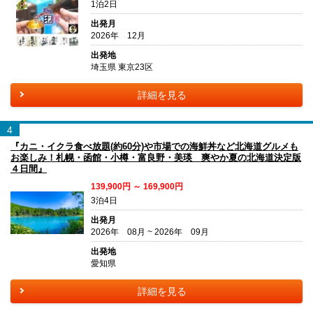
1泊2日
出発月
2026年 12月
出発地
埼玉県 東京23区
詳細を見る
4
『カニ・イクラ食べ放題(約60分)や市場での海鮮丼など北海道グルメも
お楽しみ！札幌・函館・小樽・富良野・美瑛 爽やか夏の北海道決定版
４日間』
139,900円 ～ 169,900円
3泊4日
出発月
2026年 08月 ~ 2026年 09月
出発地
愛知県
詳細を見る