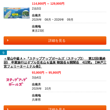
114,900円 ～ 129,900円
2泊3日
出発月
2026年 08月 ~ 2026年 09月
出発地
東京23区
詳細を見る
9
＜登山中級Ａ＞『ステップアップガールズ〈ステップ2〉 第12回(最終
回) 卒業旅行はダブル百名山＆温泉 韓国岳＆開聞岳 4日間』【神戸三
宮フェリーターミナル発】
93,900円 ～ 95,900円
3泊4日
出発月
2026年 10月
出発地
兵庫県
詳細を見る