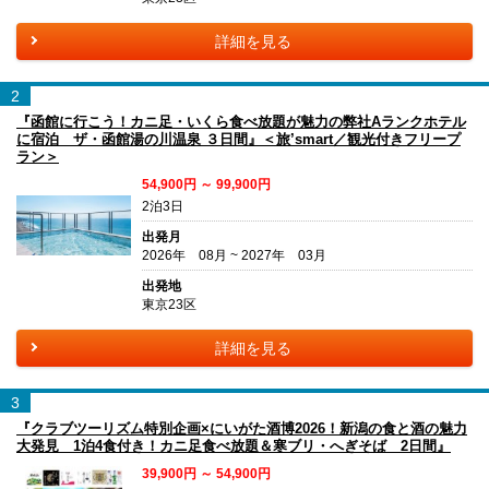
詳細を見る
2
『函館に行こう！カニ足・いくら食べ放題が魅力の弊社Aランクホテル
に宿泊 ザ・函館湯の川温泉 ３日間』＜旅’smart／観光付きフリープ
ラン＞
54,900円 ～ 99,900円
2泊3日
出発月
2026年 08月 ~ 2027年 03月
出発地
東京23区
詳細を見る
3
『クラブツーリズム特別企画×にいがた酒博2026！新潟の食と酒の魅力
大発見 1泊4食付き！カニ足食べ放題＆寒ブリ・へぎそば 2日間』
39,900円 ～ 54,900円