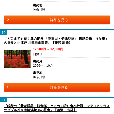
出発地
神奈川県
詳細を見る
10
『どこまでも続く赤の絶景 「巾着田・曼殊沙華」 川越名物「うな重」
の昼食と小江戸 川越自由散策』【藤沢 出発】
12,500円 ～ 12,500円
日帰り
出発月
2026年 10月
出発地
神奈川県
詳細を見る
11
『錦秋の「養老渓谷・観音橋」とミカン狩り食べ放題！マグロとシラス
のダブル丼＆海鮮浜焼きの昼食』【藤沢 出発】