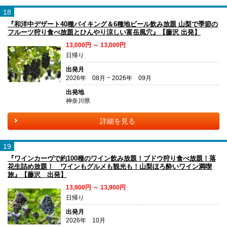
18
『和洋中デザート40種バイキング＆6種地ビール飲み放題 山梨で季節の
フルーツ狩り食べ放題とひんやり涼しい富岳風穴』【藤沢 出発】
13,000円 ～ 13,000円
日帰り
出発月
2026年 08月 ~ 2026年 09月
出発地
神奈川県
詳細を見る
19
『ワインカーヴで約100種のワイン飲み放題！ブドウ狩り食べ放題！落
花生詰め放題！ ワインもグルメも観光も！山梨ほろ酔いワイン満喫
旅』【藤沢 出発】
13,900円 ～ 13,900円
日帰り
出発月
2026年 10月