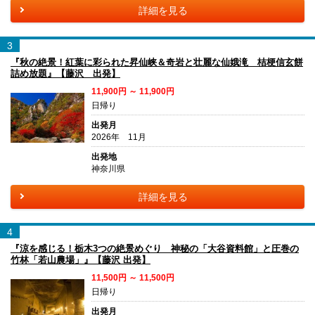
詳細を見る
3
『秋の絶景！紅葉に彩られた昇仙峡＆奇岩と壮麗な仙娥滝 桔梗信玄餅
詰め放題』【藤沢 出発】
11,900円 ～ 11,900円
日帰り
出発月
2026年 11月
出発地
神奈川県
詳細を見る
4
『涼を感じる！栃木3つの絶景めぐり 神秘の「大谷資料館」と圧巻の
竹林「若山農場」』【藤沢 出発】
11,500円 ～ 11,500円
日帰り
出発月