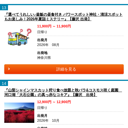
13
『選べてうれしい♪釜飯の昼食付き パワースポット神社・清涼スポット
もお楽しみ！2026年夏詣ミステリー』【藤沢 出発】
11,900円 ～ 11,900円
日帰り
出発月
2026年 08月
出発地
神奈川県
詳細を見る
14
『山梨シャインマスカット狩り食べ放題と秋バラ&コスモス咲く庭園
河口湖「大石公園」の真っ赤なコキア』【藤沢 出発】
12,900円 ～ 12,900円
日帰り
出発月
2026年 10月