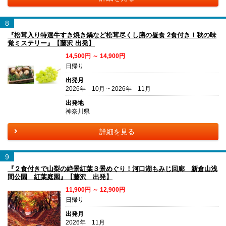
8
『松茸入り特選牛すき焼き鍋など松茸尽くし膳の昼食 2食付き！秋の味
覚ミステリー』【藤沢 出発】
14,500円 ～ 14,900円
日帰り
出発月
2026年 10月 ~ 2026年 11月
出発地
神奈川県
詳細を見る
9
『２食付きで山梨の絶景紅葉３景めぐり！河口湖もみじ回廊 新倉山浅
間公園 紅葉庭園』【藤沢 出発】
11,900円 ～ 12,900円
日帰り
出発月
2026年 11月