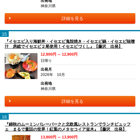
出発地
神奈川県
詳細を見る
15
『イセエビ入り海鮮丼・イセエビ鬼殻焼き・イセエビ鍋・イセエビ味噌
汁 房総でイセエビ２尾使用！イセエビづくし』【藤沢 出発】
12,900円 ～ 12,900円
日帰り
出発月
2026年 10月
出発地
神奈川県
詳細を見る
16
『錦秋のムーミンバレーパークと北欧風レストランでランチビュッフ
ェ まるで童話の世界！紅葉のメタセコイア並木』【藤沢 出発】
13,900円 ～ 13,900円