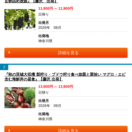
玄餅詰め放題』【藤沢 出発】
11,900円 ～ 11,900円
日帰り
出発月
2026年 08月
出発地
神奈川県
詳細を見る
7
『秋の茨城大収穫 梨狩り・ブドウ狩り食べ放題と栗拾い マグロ・エビ
含む海鮮丼の昼食』【藤沢 出発】
13,900円 ～ 13,900円
日帰り
出発月
2026年 09月
出発地
神奈川県
詳細を見る