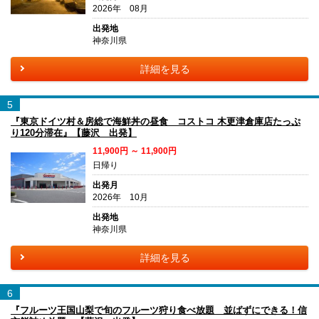
2026年 08月
出発地
神奈川県
詳細を見る
5
『東京ドイツ村＆房総で海鮮丼の昼食 コストコ 木更津倉庫店たっぷ
り120分滞在』【藤沢 出発】
11,900円 ～ 11,900円
日帰り
出発月
2026年 10月
出発地
神奈川県
詳細を見る
6
『フルーツ王国山梨で旬のフルーツ狩り食べ放題 並ばずにできる！信