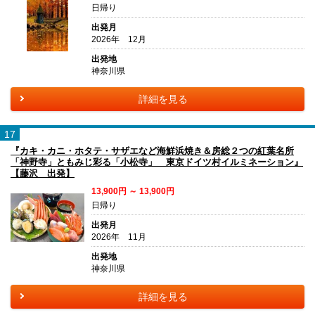
日帰り
出発月
2026年 12月
出発地
神奈川県
詳細を見る
17
『カキ・カニ・ホタテ・サザエなど海鮮浜焼き＆房総２つの紅葉名所
「神野寺」ともみじ彩る「小松寺」 東京ドイツ村イルミネーション』
【藤沢 出発】
13,900円 ～ 13,900円
日帰り
出発月
2026年 11月
出発地
神奈川県
詳細を見る