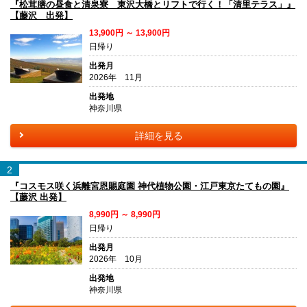
『松茸膳の昼食と清泉寮 東沢大橋とリフトで行く！「清里テラス」』
【藤沢 出発】
13,900円 ～ 13,900円
日帰り
出発月
2026年 11月
出発地
神奈川県
詳細を見る
2
『コスモス咲く浜離宮恩賜庭園 神代植物公園・江戸東京たてもの園』
【藤沢 出発】
8,990円 ～ 8,990円
日帰り
出発月
2026年 10月
出発地
神奈川県